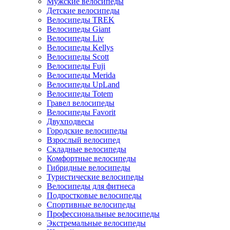
Мужские велосипеды
Детские велосипеды
Велосипеды TREK
Велосипеды Giant
Велосипеды Liv
Велосипеды Kellys
Велосипеды Scott
Велосипеды Fuji
Велосипеды Merida
Велосипеды UpLand
Велосипеды Totem
Гравел велосипеды
Велосипеды Favorit
Двухподвесы
Городские велосипеды
Взрослый велосипед
Складные велосипеды
Комфортные велосипеды
Гибридные велосипеды
Туристические велосипеды
Велосипеды для фитнеса
Подростковые велосипеды
Спортивные велосипеды
Профессиональные велосипеды
Экстремальные велосипеды