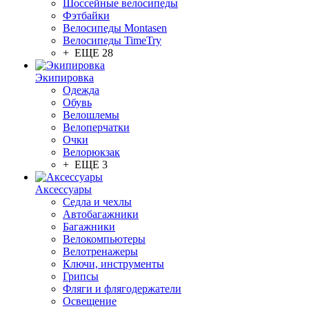
Шоссейные велосипеды
Фэтбайки
Велосипеды Montasen
Велосипеды TimeTry
+ ЕЩЕ 28
Экипировка
Одежда
Обувь
Велошлемы
Велоперчатки
Очки
Велорюкзак
+ ЕЩЕ 3
Аксессуары
Седла и чехлы
Автобагажники
Багажники
Велокомпьютеры
Велотренажеры
Ключи, инструменты
Грипсы
Фляги и флягодержатели
Освещение