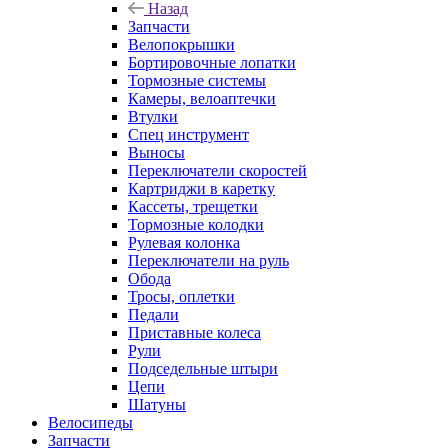
Назад
Запчасти
Велопокрышки
Бортировочные лопатки
Тормозные системы
Камеры, велоаптечки
Втулки
Спец инструмент
Выносы
Переключатели скоростей
Картриджи в каретку
Кассеты, трещетки
Тормозные колодки
Рулевая колонка
Переключатели на руль
Обода
Тросы, оплетки
Педали
Приставные колеса
Рули
Подседельные штыри
Цепи
Шатуны
Велосипеды
Запчасти