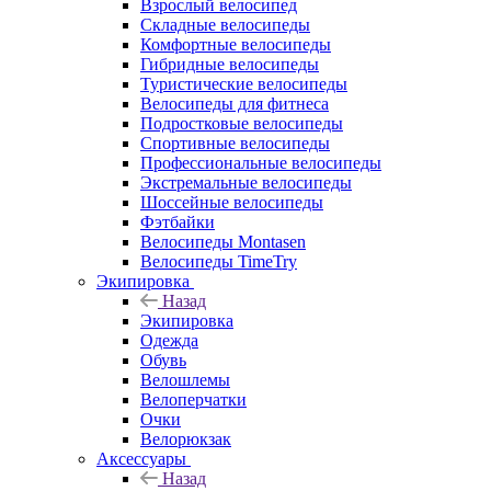
Взрослый велосипед
Складные велосипеды
Комфортные велосипеды
Гибридные велосипеды
Туристические велосипеды
Велосипеды для фитнеса
Подростковые велосипеды
Спортивные велосипеды
Профессиональные велосипеды
Экстремальные велосипеды
Шоссейные велосипеды
Фэтбайки
Велосипеды Montasen
Велосипеды TimeTry
Экипировка
Назад
Экипировка
Одежда
Обувь
Велошлемы
Велоперчатки
Очки
Велорюкзак
Аксессуары
Назад