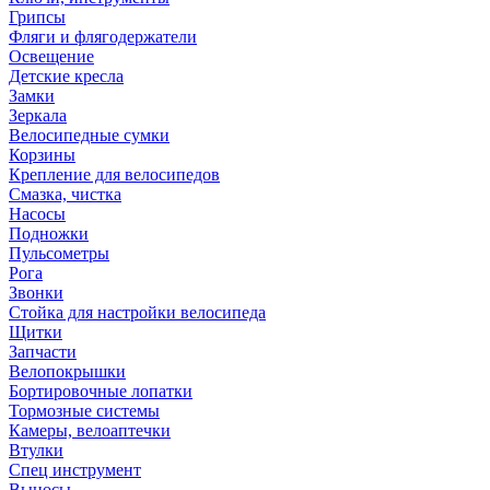
Грипсы
Фляги и флягодержатели
Освещение
Детские кресла
Замки
Зеркала
Велосипедные сумки
Корзины
Крепление для велосипедов
Смазка, чистка
Насосы
Подножки
Пульсометры
Рога
Звонки
Стойка для настройки велосипеда
Щитки
Запчасти
Велопокрышки
Бортировочные лопатки
Тормозные системы
Камеры, велоаптечки
Втулки
Спец инструмент
Выносы