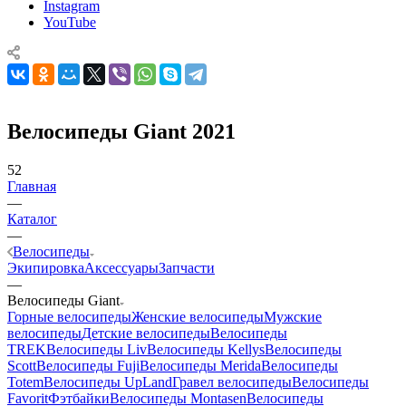
Instagram
YouTube
Велосипеды Giant 2021
52
Главная
—
Каталог
—
Велосипеды
Экипировка
Аксессуары
Запчасти
—
Велосипеды Giant
Горные велосипеды
Женские велосипеды
Мужские
велосипеды
Детские велосипеды
Велосипеды
TREK
Велосипеды Liv
Велосипеды Kellys
Велосипеды
Scott
Велосипеды Fuji
Велосипеды Merida
Велосипеды
Totem
Велосипеды UpLand
Гравел велосипеды
Велосипеды
Favorit
Фэтбайки
Велосипеды Montasen
Велосипеды