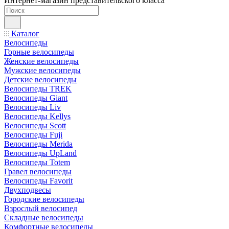
Интернет-магазин представительского класса
Каталог
Велосипеды
Горные велосипеды
Женские велосипеды
Мужские велосипеды
Детские велосипеды
Велосипеды TREK
Велосипеды Giant
Велосипеды Liv
Велосипеды Kellys
Велосипеды Scott
Велосипеды Fuji
Велосипеды Merida
Велосипеды UpLand
Велосипеды Totem
Гравел велосипеды
Велосипеды Favorit
Двухподвесы
Городские велосипеды
Взрослый велосипед
Складные велосипеды
Комфортные велосипеды