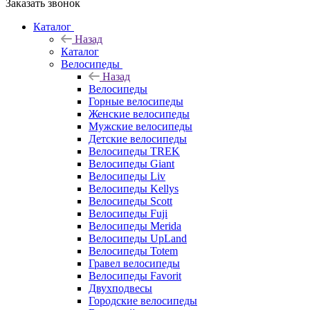
Заказать звонок
Каталог
Назад
Каталог
Велосипеды
Назад
Велосипеды
Горные велосипеды
Женские велосипеды
Мужские велосипеды
Детские велосипеды
Велосипеды TREK
Велосипеды Giant
Велосипеды Liv
Велосипеды Kellys
Велосипеды Scott
Велосипеды Fuji
Велосипеды Merida
Велосипеды UpLand
Велосипеды Totem
Гравел велосипеды
Велосипеды Favorit
Двухподвесы
Городские велосипеды