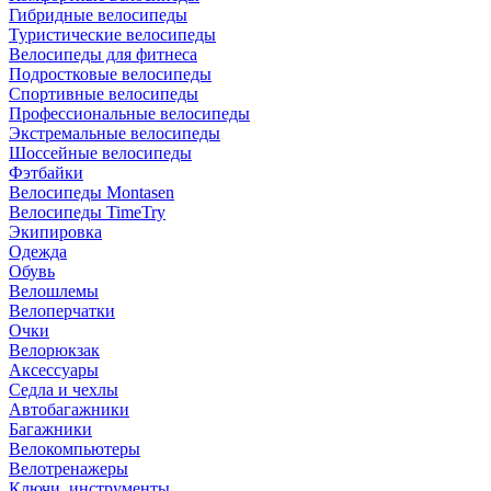
Гибридные велосипеды
Туристические велосипеды
Велосипеды для фитнеса
Подростковые велосипеды
Спортивные велосипеды
Профессиональные велосипеды
Экстремальные велосипеды
Шоссейные велосипеды
Фэтбайки
Велосипеды Montasen
Велосипеды TimeTry
Экипировка
Одежда
Обувь
Велошлемы
Велоперчатки
Очки
Велорюкзак
Аксессуары
Седла и чехлы
Автобагажники
Багажники
Велокомпьютеры
Велотренажеры
Ключи, инструменты