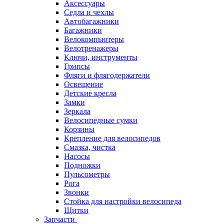
Аксессуары
Седла и чехлы
Автобагажники
Багажники
Велокомпьютеры
Велотренажеры
Ключи, инструменты
Грипсы
Фляги и флягодержатели
Освещение
Детские кресла
Замки
Зеркала
Велосипедные сумки
Корзины
Крепление для велосипедов
Смазка, чистка
Насосы
Подножки
Пульсометры
Рога
Звонки
Стойка для настройки велосипеда
Щитки
Запчасти