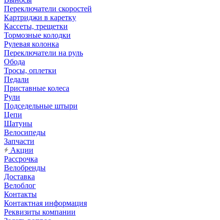
Переключатели скоростей
Картриджи в каретку
Кассеты, трещетки
Тормозные колодки
Рулевая колонка
Переключатели на руль
Обода
Тросы, оплетки
Педали
Приставные колеса
Рули
Подседельные штыри
Цепи
Шатуны
Велосипеды
Запчасти
Акции
Рассрочка
Велобренды
Доставка
Велоблог
Контакты
Контактная информация
Реквизиты компании