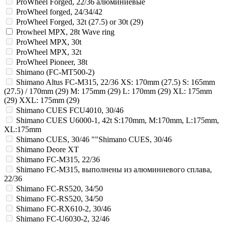
ProWheel Forged, 22/36 алюминиевые
ProWheel forged, 24/34/42
ProWheel Forged, 32t (27.5) or 30t (29)
Prowheel MPX, 28t Wave ring
ProWheel MPX, 30t
ProWheel MPX, 32t
ProWheel Pioneer, 38t
Shimano (FC-MT500-2)
Shimano Altus FC-M315, 22/36 XS: 170mm (27.5) S: 165mm
(27.5) / 170mm (29) M: 175mm (29) L: 170mm (29) XL: 175mm
(29) XXL: 175mm (29)
Shimano CUES FCU4010, 30/46
Shimano CUES U6000-1, 42t S:170mm, M:170mm, L:175mm,
XL:175mm
Shimano CUES, 30/46 ""Shimano CUES, 30/46
Shimano Deore XT
Shimano FC-M315, 22/36
Shimano FC-M315, выполнены из алюминиевого сплава,
22/36
Shimano FC-RS520, 34/50
Shimano FC-RS520, 34/50
Shimano FC-RX610-2, 30/46
Shimano FC-U6030-2, 32/46