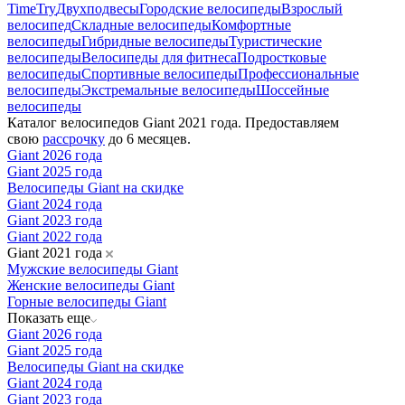
TimeTry
Двухподвесы
Городские велосипеды
Взрослый
велосипед
Складные велосипеды
Комфортные
велосипеды
Гибридные велосипеды
Туристические
велосипеды
Велосипеды для фитнеса
Подростковые
велосипеды
Спортивные велосипеды
Профессиональные
велосипеды
Экстремальные велосипеды
Шоссейные
велосипеды
Каталог велосипедов Giant 2021 года. Предоставляем
свою
рассрочку
до 6 месяцев.
Giant 2026 года
Giant 2025 года
Велосипеды Giant на скидке
Giant 2024 года
Giant 2023 года
Giant 2022 года
Giant 2021 года
Мужские велосипеды Giant
Женские велосипеды Giant
Горные велосипеды Giant
Показать еще
Giant 2026 года
Giant 2025 года
Велосипеды Giant на скидке
Giant 2024 года
Giant 2023 года