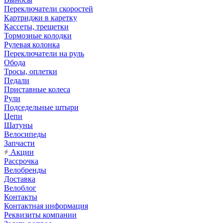
Переключатели скоростей
Картриджи в каретку
Кассеты, трещетки
Тормозные колодки
Рулевая колонка
Переключатели на руль
Обода
Тросы, оплетки
Педали
Приставные колеса
Рули
Подседельные штыри
Цепи
Шатуны
Велосипеды
Запчасти
Акции
Рассрочка
Велобренды
Доставка
Велоблог
Контакты
Контактная информация
Реквизиты компании