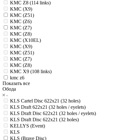
KMC Z8 (114 links)
KMC (X9)
KMC (Z51)
KMC (Z6)
KMC (Z7)
KMC (Z8)
KMC (X10EL)
KMC (X9)
KMC (Z51)
KMC (Z7)
KMC (Z8)
KMC X9 (108 links)
kmc z6
Показать все
Обода
KLS Cartel Disc 622x21 (32 holes)
KLS Draft 622x21 (32 holes / eyelets)
KLS Draft Disc 622x21 (32 holes / eyelets)
KLS Draft Disc 622x21 (32 holes)
KELLYS (Event)
KLS
KLS (Brave Disc)