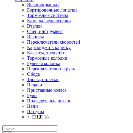
Велопокрышки
Бортировочные лопатки
Тормозные системы
Камеры, велоаптечки
Втулки
Спец инструмент
Выносы
Переключатели скоростей
Картриджи в каретку
Кассеты, трещетки
Тормозные колодки
Рулевая колонка
Переключатели на руль
Обода
Тросы, оплетки
Педали
Приставные колеса
Рули
Подседельные штыри
Цепи
Шатуны
+ ЕЩЕ 18