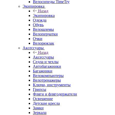
Велосипеды TimeTry
Экипировка
Назад
Экипировка
Одежда
Обувь
Велошлемы
Велоперчатки
Очки
Велорюкзак
Аксессуары
Назад
Аксессуары
Седла и чехлы
Автобагажники
Багажники
Велокомпьютеры
Велотренажеры
Ключи, инструменты
Грипсы
Фляги и флягодержатели
Освещение
Детские кресла
Замки
Зеркала