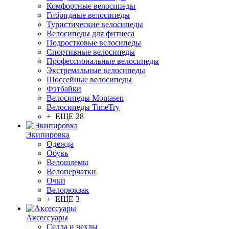
Комфортные велосипеды
Гибридные велосипеды
Туристические велосипеды
Велосипеды для фитнеса
Подростковые велосипеды
Спортивные велосипеды
Профессиональные велосипеды
Экстремальные велосипеды
Шоссейные велосипеды
Фэтбайки
Велосипеды Montasen
Велосипеды TimeTry
+ ЕЩЕ 28
Экипировка
Одежда
Обувь
Велошлемы
Велоперчатки
Очки
Велорюкзак
+ ЕЩЕ 3
Аксессуары
Седла и чехлы