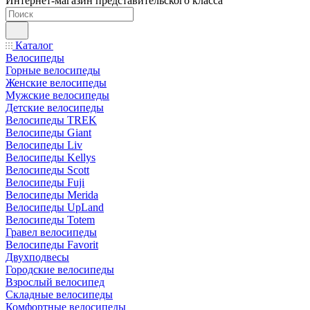
Интернет-магазин представительского класса
Каталог
Велосипеды
Горные велосипеды
Женские велосипеды
Мужские велосипеды
Детские велосипеды
Велосипеды TREK
Велосипеды Giant
Велосипеды Liv
Велосипеды Kellys
Велосипеды Scott
Велосипеды Fuji
Велосипеды Merida
Велосипеды UpLand
Велосипеды Totem
Гравел велосипеды
Велосипеды Favorit
Двухподвесы
Городские велосипеды
Взрослый велосипед
Складные велосипеды
Комфортные велосипеды