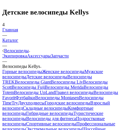
Детские велосипеды Kellys
4
Главная
—
Каталог
—
Велосипеды
Экипировка
Аксессуары
Запчасти
—
Велосипеды Kellys
Горные велосипеды
Женские велосипеды
Мужские
велосипеды
Детские велосипеды
Велосипеды
TREK
Велосипеды Giant
Велосипеды Liv
Велосипеды
Scott
Велосипеды Fuji
Велосипеды Merida
Велосипеды
Totem
Велосипеды UpLand
Гравел велосипеды
Велосипеды
Favorit
Фэтбайки
Велосипеды Montasen
Велосипеды
TimeTry
Двухподвесы
Городские велосипеды
Взрослый
велосипед
Складные велосипеды
Комфортные
велосипеды
Гибридные велосипеды
Туристические
велосипеды
Велосипеды для фитнеса
Подростковые
велосипеды
Спортивные велосипеды
Профессиональные
велосипеды
Экстремальные велосипеды
Шоссейные