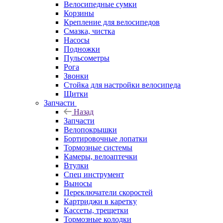
Велосипедные сумки
Корзины
Крепление для велосипедов
Смазка, чистка
Насосы
Подножки
Пульсометры
Рога
Звонки
Стойка для настройки велосипеда
Щитки
Запчасти
Назад
Запчасти
Велопокрышки
Бортировочные лопатки
Тормозные системы
Камеры, велоаптечки
Втулки
Спец инструмент
Выносы
Переключатели скоростей
Картриджи в каретку
Кассеты, трещетки
Тормозные колодки