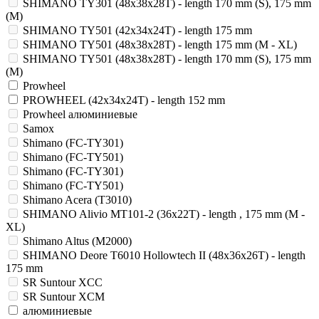
SHIMANO TY301 (48x38x28T) - length 170 mm (S), 175 mm
(M)
SHIMANO TY501 (42x34x24T) - length 175 mm
SHIMANO TY501 (48x38x28T) - length 175 mm (M - XL)
SHIMANO TY501 (48x38x28T) - length 170 mm (S), 175 mm
(M)
Prowheel
PROWHEEL (42x34x24T) - length 152 mm
Prowheel алюминиевые
Samox
Shimano (FC-TY301)
Shimano (FC-TY501)
Shimano (FC-TY301)
Shimano (FC-TY501)
Shimano Acera (T3010)
SHIMANO Alivio MT101-2 (36x22T) - length , 175 mm (M -
XL)
Shimano Altus (M2000)
SHIMANO Deore T6010 Hollowtech II (48x36x26T) - length
175 mm
SR Suntour XCC
SR Suntour XCM
алюминиевые