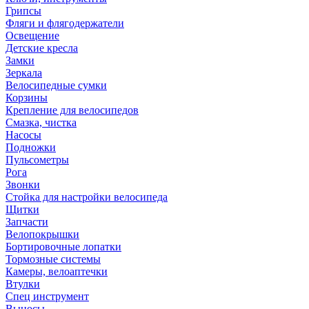
Грипсы
Фляги и флягодержатели
Освещение
Детские кресла
Замки
Зеркала
Велосипедные сумки
Корзины
Крепление для велосипедов
Смазка, чистка
Насосы
Подножки
Пульсометры
Рога
Звонки
Стойка для настройки велосипеда
Щитки
Запчасти
Велопокрышки
Бортировочные лопатки
Тормозные системы
Камеры, велоаптечки
Втулки
Спец инструмент
Выносы