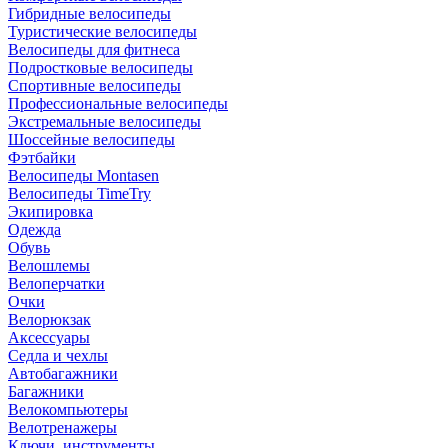
Гибридные велосипеды
Туристические велосипеды
Велосипеды для фитнеса
Подростковые велосипеды
Спортивные велосипеды
Профессиональные велосипеды
Экстремальные велосипеды
Шоссейные велосипеды
Фэтбайки
Велосипеды Montasen
Велосипеды TimeTry
Экипировка
Одежда
Обувь
Велошлемы
Велоперчатки
Очки
Велорюкзак
Аксессуары
Седла и чехлы
Автобагажники
Багажники
Велокомпьютеры
Велотренажеры
Ключи, инструменты