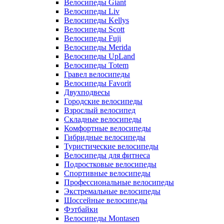
Велосипеды Giant
Велосипеды Liv
Велосипеды Kellys
Велосипеды Scott
Велосипеды Fuji
Велосипеды Merida
Велосипеды UpLand
Велосипеды Totem
Гравел велосипеды
Велосипеды Favorit
Двухподвесы
Городские велосипеды
Взрослый велосипед
Складные велосипеды
Комфортные велосипеды
Гибридные велосипеды
Туристические велосипеды
Велосипеды для фитнеса
Подростковые велосипеды
Спортивные велосипеды
Профессиональные велосипеды
Экстремальные велосипеды
Шоссейные велосипеды
Фэтбайки
Велосипеды Montasen