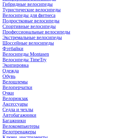
Гибридные велосипеды
Туристические велосипеды
Велосипеды для фитнеса
Подростковые велосипеды
Спортивные велосипеды
Профессиональные велосипеды
Экстремальные велосипеды
Шоссейные велосипеды
Фэтбайки
Велосипеды Montasen
Велосипеды TimeTry
Экипировка
Одежда
Обувь
Велошлемы
Велоперчатки
Очки
Велорюкзак
Аксессуары
Седла и чехлы
Автобагажники
Багажники
Велокомпьютеры
Велотренажеры
Ключи, инструменты