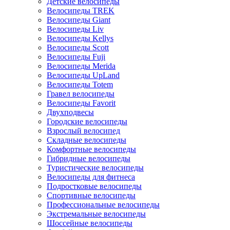
Детские велосипеды
Велосипеды TREK
Велосипеды Giant
Велосипеды Liv
Велосипеды Kellys
Велосипеды Scott
Велосипеды Fuji
Велосипеды Merida
Велосипеды UpLand
Велосипеды Totem
Гравел велосипеды
Велосипеды Favorit
Двухподвесы
Городские велосипеды
Взрослый велосипед
Складные велосипеды
Комфортные велосипеды
Гибридные велосипеды
Туристические велосипеды
Велосипеды для фитнеса
Подростковые велосипеды
Спортивные велосипеды
Профессиональные велосипеды
Экстремальные велосипеды
Шоссейные велосипеды