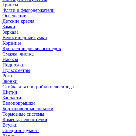
Грипсы
Фляги и флягодержатели
Освещение
Детские кресла
Замки
Зеркала
Велосипедные сумки
Корзины
Крепление для велосипедов
Смазка, чистка
Насосы
Подножки
Пульсометры
Рога
Звонки
Стойка для настройки велосипеда
Щитки
Запчасти
Велопокрышки
Бортировочные лопатки
Тормозные системы
Камеры, велоаптечки
Втулки
Спец инструмент
Выносы