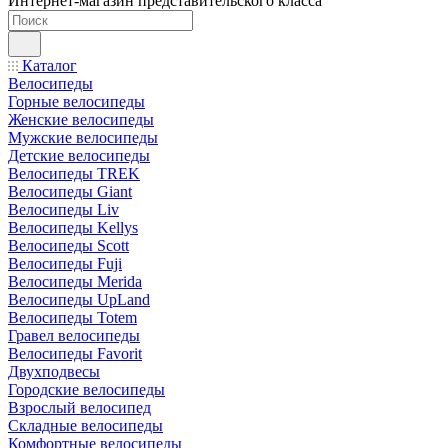
Интернет-магазин представительского класса
Каталог
Велосипеды
Горные велосипеды
Женские велосипеды
Мужские велосипеды
Детские велосипеды
Велосипеды TREK
Велосипеды Giant
Велосипеды Liv
Велосипеды Kellys
Велосипеды Scott
Велосипеды Fuji
Велосипеды Merida
Велосипеды UpLand
Велосипеды Totem
Гравел велосипеды
Велосипеды Favorit
Двухподвесы
Городские велосипеды
Взрослый велосипед
Складные велосипеды
Комфортные велосипеды