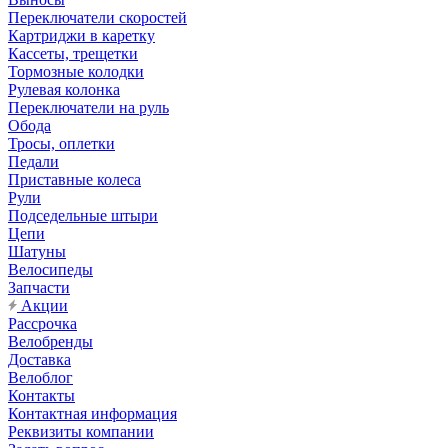
Переключатели скоростей
Картриджи в каретку
Кассеты, трещетки
Тормозные колодки
Рулевая колонка
Переключатели на руль
Обода
Тросы, оплетки
Педали
Приставные колеса
Рули
Подседельные штыри
Цепи
Шатуны
Велосипеды
Запчасти
Акции
Рассрочка
Велобренды
Доставка
Велоблог
Контакты
Контактная информация
Реквизиты компании