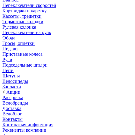
Переключатели скоростей
Картриджи в каретку
Кассеты, трещетки
Тормозные колодки
Рулевая колонка
Переключатели на руль
Обода
Тросы, оплетки
Педали
Приставные колеса
Рули
Подседельные штыри
Цепи
Шатуны
Велосипеды
Запчасти
Акции
Рассрочка
Велобренды
Доставка
Велоблог
Контакты
Контактная информация
Реквизиты компании