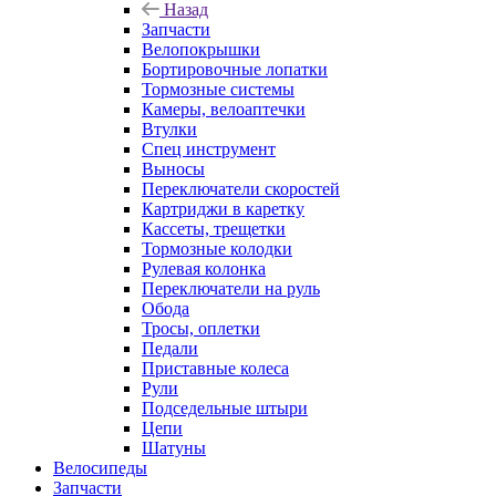
Назад
Запчасти
Велопокрышки
Бортировочные лопатки
Тормозные системы
Камеры, велоаптечки
Втулки
Спец инструмент
Выносы
Переключатели скоростей
Картриджи в каретку
Кассеты, трещетки
Тормозные колодки
Рулевая колонка
Переключатели на руль
Обода
Тросы, оплетки
Педали
Приставные колеса
Рули
Подседельные штыри
Цепи
Шатуны
Велосипеды
Запчасти