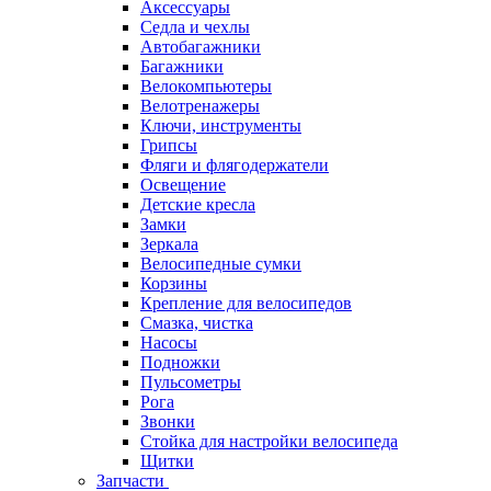
Аксессуары
Седла и чехлы
Автобагажники
Багажники
Велокомпьютеры
Велотренажеры
Ключи, инструменты
Грипсы
Фляги и флягодержатели
Освещение
Детские кресла
Замки
Зеркала
Велосипедные сумки
Корзины
Крепление для велосипедов
Смазка, чистка
Насосы
Подножки
Пульсометры
Рога
Звонки
Стойка для настройки велосипеда
Щитки
Запчасти