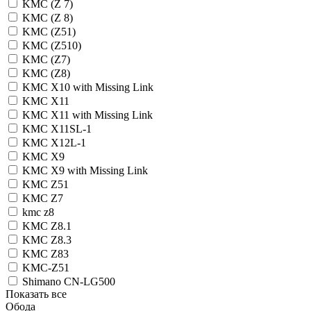
KMC (Z 7)
KMC (Z 8)
KMC (Z51)
KMC (Z510)
KMC (Z7)
KMC (Z8)
KMC X10 with Missing Link
KMC X11
KMC X11 with Missing Link
KMC X11SL-1
KMC X12L-1
KMC X9
KMC X9 with Missing Link
KMC Z51
KMC Z7
kmc z8
KMC Z8.1
KMC Z8.3
KMC Z83
KMC-Z51
Shimano CN-LG500
Показать все
Обода