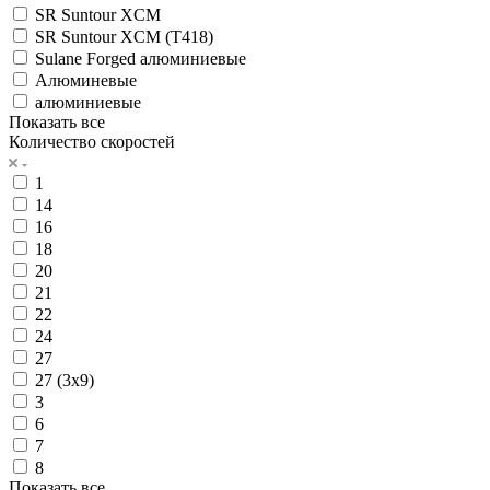
SR Suntour XCM
SR Suntour XCM (T418)
Sulane Forged алюминиевые
Алюминевые
алюминиевые
Показать все
Количество скоростей
1
14
16
18
20
21
22
24
27
27 (3x9)
3
6
7
8
Показать все