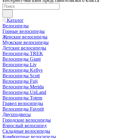
Интернет-магазин представительского класса
Каталог
Велосипеды
Горные велосипеды
Женские велосипеды
Мужские велосипеды
Детские велосипеды
Велосипеды TREK
Велосипеды Giant
Велосипеды Liv
Велосипеды Kellys
Велосипеды Scott
Велосипеды Fuji
Велосипеды Merida
Велосипеды UpLand
Велосипеды Totem
Гравел велосипеды
Велосипеды Favorit
Двухподвесы
Городские велосипеды
Взрослый велосипед
Складные велосипеды
Комфортные велосипеды