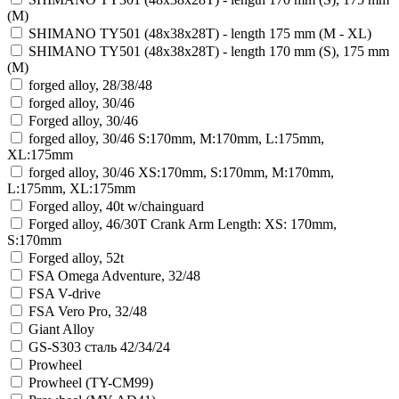
(M)
SHIMANO TY501 (48x38x28T) - length 175 mm (M - XL)
SHIMANO TY501 (48x38x28T) - length 170 mm (S), 175 mm
(M)
forged alloy, 28/38/48
forged alloy, 30/46
Forged alloy, 30/46
forged alloy, 30/46 S:170mm, M:170mm, L:175mm,
XL:175mm
forged alloy, 30/46 XS:170mm, S:170mm, M:170mm,
L:175mm, XL:175mm
Forged alloy, 40t w/chainguard
Forged alloy, 46/30T Crank Arm Length: XS: 170mm,
S:170mm
Forged alloy, 52t
FSA Omega Adventure, 32/48
FSA V-drive
FSA Vero Pro, 32/48
Giant Alloy
GS-S303 сталь 42/34/24
Prowheel
Prowheel (TY-CM99)