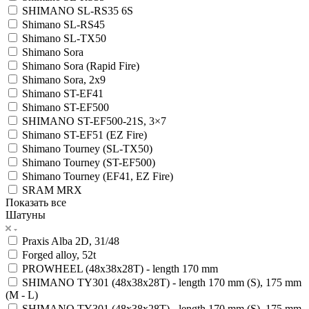
SHIMANO SL-RS35 6S
Shimano SL-RS45
Shimano SL-TX50
Shimano Sora
Shimano Sora (Rapid Fire)
Shimano Sora, 2x9
Shimano ST-EF41
Shimano ST-EF500
SHIMANO ST-EF500-21S, 3×7
Shimano ST-EF51 (EZ Fire)
Shimano Tourney (SL-TX50)
Shimano Tourney (ST-EF500)
Shimano Tourney (EF41, EZ Fire)
SRAM MRX
Показать все
Шатуны
Praxis Alba 2D, 31/48
Forged alloy, 52t
PROWHEEL (48x38x28T) - length 170 mm
SHIMANO TY301 (48x38x28T) - length 170 mm (S), 175 mm
(M - L)
SHIMANO TY301 (48x38x28T) - length 170 mm (S), 175 mm