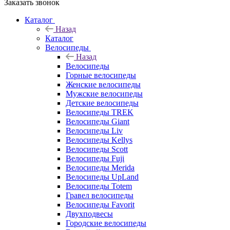
Заказать звонок
Каталог
Назад
Каталог
Велосипеды
Назад
Велосипеды
Горные велосипеды
Женские велосипеды
Мужские велосипеды
Детские велосипеды
Велосипеды TREK
Велосипеды Giant
Велосипеды Liv
Велосипеды Kellys
Велосипеды Scott
Велосипеды Fuji
Велосипеды Merida
Велосипеды UpLand
Велосипеды Totem
Гравел велосипеды
Велосипеды Favorit
Двухподвесы
Городские велосипеды