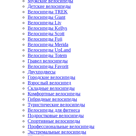
Мужские велосипеды
Детские велосипеды
Велосипеды TREK
Велосипеды Giant
Велосипеды Liv
Велосипеды Kellys
Велосипеды Scott
Велосипеды Fuji
Велосипеды Merida
Велосипеды UpLand
Велосипеды Totem
Гравел велосипеды
Велосипеды Favorit
Двухподвесы
Городские велосипеды
Взрослый велосипед
Складные велосипеды
Комфортные велосипеды
Гибридные велосипеды
Туристические велосипеды
Велосипеды для фитнеса
Подростковые велосипеды
Спортивные велосипеды
Профессиональные велосипеды
Экстремальные велосипеды