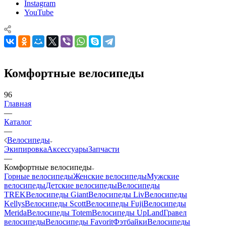
Instagram
YouTube
Комфортные велосипеды
96
Главная
—
Каталог
—
Велосипеды
Экипировка
Аксессуары
Запчасти
—
Комфортные велосипеды
Горные велосипеды
Женские велосипеды
Мужские
велосипеды
Детские велосипеды
Велосипеды
TREK
Велосипеды Giant
Велосипеды Liv
Велосипеды
Kellys
Велосипеды Scott
Велосипеды Fuji
Велосипеды
Merida
Велосипеды Totem
Велосипеды UpLand
Гравел
велосипеды
Велосипеды Favorit
Фэтбайки
Велосипеды