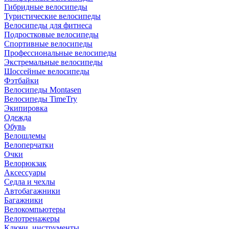
Гибридные велосипеды
Туристические велосипеды
Велосипеды для фитнеса
Подростковые велосипеды
Спортивные велосипеды
Профессиональные велосипеды
Экстремальные велосипеды
Шоссейные велосипеды
Фэтбайки
Велосипеды Montasen
Велосипеды TimeTry
Экипировка
Одежда
Обувь
Велошлемы
Велоперчатки
Очки
Велорюкзак
Аксессуары
Седла и чехлы
Автобагажники
Багажники
Велокомпьютеры
Велотренажеры
Ключи, инструменты