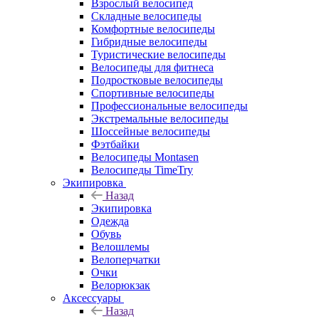
Взрослый велосипед
Складные велосипеды
Комфортные велосипеды
Гибридные велосипеды
Туристические велосипеды
Велосипеды для фитнеса
Подростковые велосипеды
Спортивные велосипеды
Профессиональные велосипеды
Экстремальные велосипеды
Шоссейные велосипеды
Фэтбайки
Велосипеды Montasen
Велосипеды TimeTry
Экипировка
Назад
Экипировка
Одежда
Обувь
Велошлемы
Велоперчатки
Очки
Велорюкзак
Аксессуары
Назад