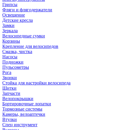
Грипсы
Фляги и флягодержатели
Освещение
Детские кресла
Замки
Зеркала
Велосипедные сумки
Корзины
Крепление для велосипедов
Смазка, чистка
Насосы
Подножки
Пульсометры
Рога
Звонки
Стойка для настройки велосипеда
Щитки
Запчасти
Велопокрышки
Бортировочные лопатки
Тормозные системы
Камеры, велоаптечки
Втулки
Спец инструмент
Выносы