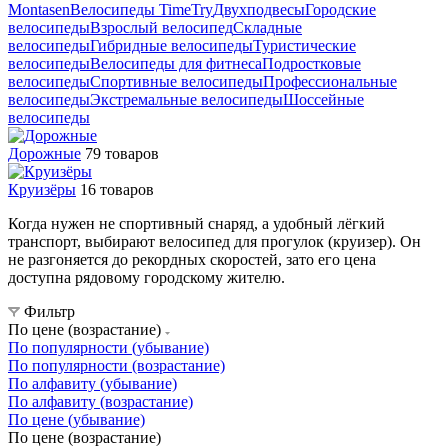
Montasen
Велосипеды TimeTry
Двухподвесы
Городские
велосипеды
Взрослый велосипед
Складные
велосипеды
Гибридные велосипеды
Туристические
велосипеды
Велосипеды для фитнеса
Подростковые
велосипеды
Спортивные велосипеды
Профессиональные
велосипеды
Экстремальные велосипеды
Шоссейные
велосипеды
Дорожные
79 товаров
Круизёры
16 товаров
Когда нужен не спортивный снаряд, а удобный лёгкий
транспорт, выбирают велосипед для прогулок (круизер). Он
не разгоняется до рекордных скоростей, зато его цена
доступна рядовому городскому жителю.
Фильтр
По цене (возрастание)
По популярности (убывание)
По популярности (возрастание)
По алфавиту (убывание)
По алфавиту (возрастание)
По цене (убывание)
По цене (возрастание)