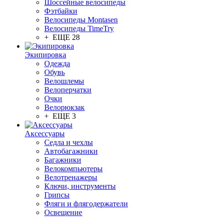
Шоссейные велосипеды
Фэтбайки
Велосипеды Montasen
Велосипеды TimeTry
+ ЕЩЕ 28
Экипировка
Одежда
Обувь
Велошлемы
Велоперчатки
Очки
Велорюкзак
+ ЕЩЕ 3
Аксессуары
Седла и чехлы
Автобагажники
Багажники
Велокомпьютеры
Велотренажеры
Ключи, инструменты
Грипсы
Фляги и флягодержатели
Освещение