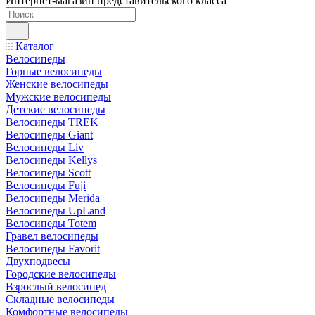
Интернет-магазин представительского класса
Каталог
Велосипеды
Горные велосипеды
Женские велосипеды
Мужские велосипеды
Детские велосипеды
Велосипеды TREK
Велосипеды Giant
Велосипеды Liv
Велосипеды Kellys
Велосипеды Scott
Велосипеды Fuji
Велосипеды Merida
Велосипеды UpLand
Велосипеды Totem
Гравел велосипеды
Велосипеды Favorit
Двухподвесы
Городские велосипеды
Взрослый велосипед
Складные велосипеды
Комфортные велосипеды