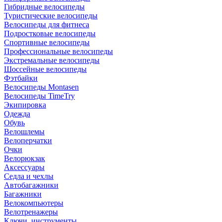
Гибридные велосипеды
Туристические велосипеды
Велосипеды для фитнеса
Подростковые велосипеды
Спортивные велосипеды
Профессиональные велосипеды
Экстремальные велосипеды
Шоссейные велосипеды
Фэтбайки
Велосипеды Montasen
Велосипеды TimeTry
Экипировка
Одежда
Обувь
Велошлемы
Велоперчатки
Очки
Велорюкзак
Аксессуары
Седла и чехлы
Автобагажники
Багажники
Велокомпьютеры
Велотренажеры
Ключи, инструменты