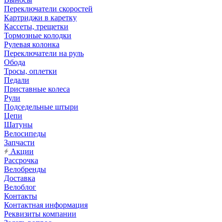
Переключатели скоростей
Картриджи в каретку
Кассеты, трещетки
Тормозные колодки
Рулевая колонка
Переключатели на руль
Обода
Тросы, оплетки
Педали
Приставные колеса
Рули
Подседельные штыри
Цепи
Шатуны
Велосипеды
Запчасти
Акции
Рассрочка
Велобренды
Доставка
Велоблог
Контакты
Контактная информация
Реквизиты компании