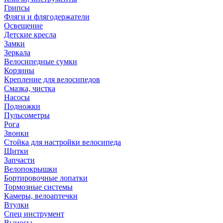
Грипсы
Фляги и флягодержатели
Освещение
Детские кресла
Замки
Зеркала
Велосипедные сумки
Корзины
Крепление для велосипедов
Смазка, чистка
Насосы
Подножки
Пульсометры
Рога
Звонки
Стойка для настройки велосипеда
Щитки
Запчасти
Велопокрышки
Бортировочные лопатки
Тормозные системы
Камеры, велоаптечки
Втулки
Спец инструмент
Выносы