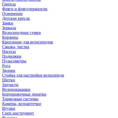
Грипсы
Фляги и флягодержатели
Освещение
Детские кресла
Замки
Зеркала
Велосипедные сумки
Корзины
Крепление для велосипедов
Смазка, чистка
Насосы
Подножки
Пульсометры
Рога
Звонки
Стойка для настройки велосипеда
Щитки
Запчасти
Велопокрышки
Бортировочные лопатки
Тормозные системы
Камеры, велоаптечки
Втулки
Спец инструмент
Выносы