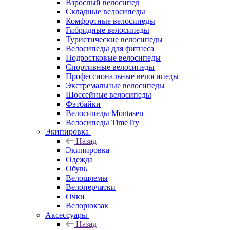
Взрослый велосипед
Складные велосипеды
Комфортные велосипеды
Гибридные велосипеды
Туристические велосипеды
Велосипеды для фитнеса
Подростковые велосипеды
Спортивные велосипеды
Профессиональные велосипеды
Экстремальные велосипеды
Шоссейные велосипеды
Фэтбайки
Велосипеды Montasen
Велосипеды TimeTry
Экипировка
Назад
Экипировка
Одежда
Обувь
Велошлемы
Велоперчатки
Очки
Велорюкзак
Аксессуары
Назад