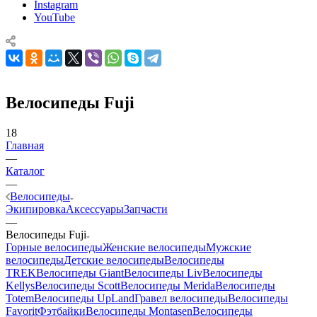
Instagram
YouTube
Велосипеды Fuji
18
Главная
—
Каталог
—
Велосипеды
Экипировка
Аксессуары
Запчасти
—
Велосипеды Fuji
Горные велосипеды
Женские велосипеды
Мужские
велосипеды
Детские велосипеды
Велосипеды
TREK
Велосипеды Giant
Велосипеды Liv
Велосипеды
Kellys
Велосипеды Scott
Велосипеды Merida
Велосипеды
Totem
Велосипеды UpLand
Гравел велосипеды
Велосипеды
Favorit
Фэтбайки
Велосипеды Montasen
Велосипеды