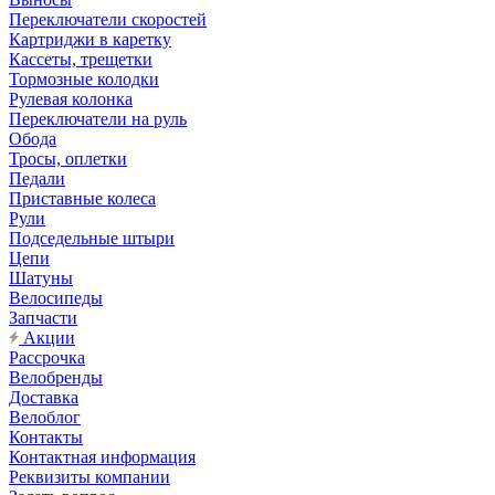
Переключатели скоростей
Картриджи в каретку
Кассеты, трещетки
Тормозные колодки
Рулевая колонка
Переключатели на руль
Обода
Тросы, оплетки
Педали
Приставные колеса
Рули
Подседельные штыри
Цепи
Шатуны
Велосипеды
Запчасти
Акции
Рассрочка
Велобренды
Доставка
Велоблог
Контакты
Контактная информация
Реквизиты компании