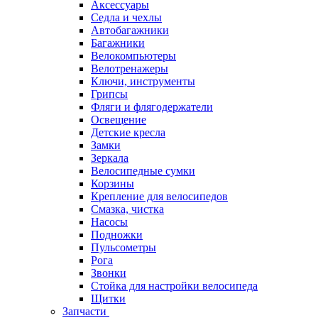
Аксессуары
Седла и чехлы
Автобагажники
Багажники
Велокомпьютеры
Велотренажеры
Ключи, инструменты
Грипсы
Фляги и флягодержатели
Освещение
Детские кресла
Замки
Зеркала
Велосипедные сумки
Корзины
Крепление для велосипедов
Смазка, чистка
Насосы
Подножки
Пульсометры
Рога
Звонки
Стойка для настройки велосипеда
Щитки
Запчасти