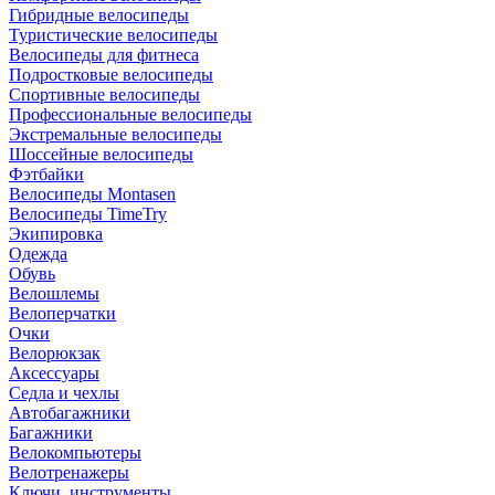
Гибридные велосипеды
Туристические велосипеды
Велосипеды для фитнеса
Подростковые велосипеды
Спортивные велосипеды
Профессиональные велосипеды
Экстремальные велосипеды
Шоссейные велосипеды
Фэтбайки
Велосипеды Montasen
Велосипеды TimeTry
Экипировка
Одежда
Обувь
Велошлемы
Велоперчатки
Очки
Велорюкзак
Аксессуары
Седла и чехлы
Автобагажники
Багажники
Велокомпьютеры
Велотренажеры
Ключи, инструменты