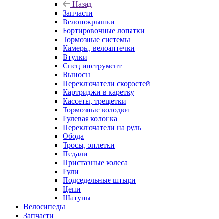
Назад
Запчасти
Велопокрышки
Бортировочные лопатки
Тормозные системы
Камеры, велоаптечки
Втулки
Спец инструмент
Выносы
Переключатели скоростей
Картриджи в каретку
Кассеты, трещетки
Тормозные колодки
Рулевая колонка
Переключатели на руль
Обода
Тросы, оплетки
Педали
Приставные колеса
Рули
Подседельные штыри
Цепи
Шатуны
Велосипеды
Запчасти