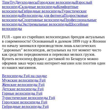
TimeTry
Двухподвесы
Городские велосипеды
Взрослый
велосипед
Складные велосипеды
Комфортные
велосипеды
Гибридные велосипеды
Туристические
велосипеды
Велосипеды для фитнеса
Подростковые
велосипеды
Спортивные велосипеды
Профессиональные
велосипеды
Экстремальные велосипеды
Шоссейные
велосипеды
FUJI - один из старейших велосипедных брендов актуальных
в современности! Основанный в далеком 1899 году в Японии
по началу занимался производством лишь классических
"дорожных" велосипедов, актуальных на тот момент чисто
как средство передвижения и перевозки мелких грузов.
Купить велосипед фуджи с доставкой по Беларуси можно
оформив заказ через наш интернет-магазин или посетив один
из наших магазинов.
Велосипеды Fuji на скидке
Мужские велосипеды Fuji
Женские велосипеды Fuji
Детские велосипеды Fuji
Горные велосипеды Fuji
Туристические велосипеды Fuji
Городские велосипеды Fuji
Гибридные велосипеды Fuji