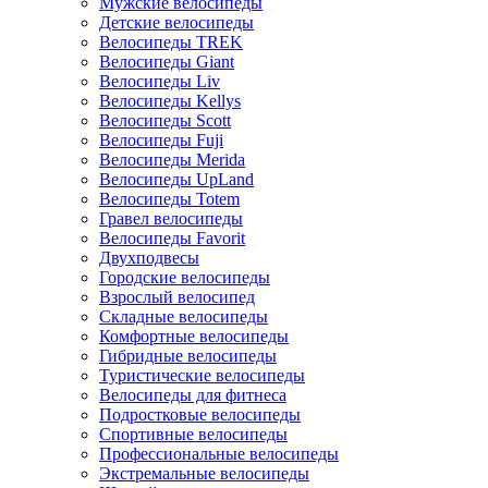
Мужские велосипеды
Детские велосипеды
Велосипеды TREK
Велосипеды Giant
Велосипеды Liv
Велосипеды Kellys
Велосипеды Scott
Велосипеды Fuji
Велосипеды Merida
Велосипеды UpLand
Велосипеды Totem
Гравел велосипеды
Велосипеды Favorit
Двухподвесы
Городские велосипеды
Взрослый велосипед
Складные велосипеды
Комфортные велосипеды
Гибридные велосипеды
Туристические велосипеды
Велосипеды для фитнеса
Подростковые велосипеды
Спортивные велосипеды
Профессиональные велосипеды
Экстремальные велосипеды