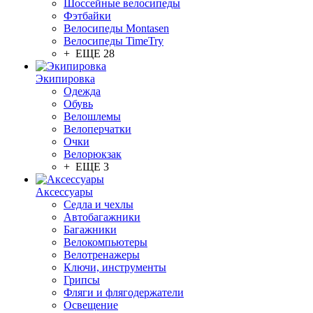
Шоссейные велосипеды
Фэтбайки
Велосипеды Montasen
Велосипеды TimeTry
+ ЕЩЕ 28
Экипировка
Одежда
Обувь
Велошлемы
Велоперчатки
Очки
Велорюкзак
+ ЕЩЕ 3
Аксессуары
Седла и чехлы
Автобагажники
Багажники
Велокомпьютеры
Велотренажеры
Ключи, инструменты
Грипсы
Фляги и флягодержатели
Освещение