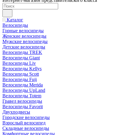
Интернет-магазин представительского класса
Каталог
Велосипеды
Горные велосипеды
Женские велосипеды
Мужские велосипеды
Детские велосипеды
Велосипеды TREK
Велосипеды Giant
Велосипеды Liv
Велосипеды Kellys
Велосипеды Scott
Велосипеды Fuji
Велосипеды Merida
Велосипеды UpLand
Велосипеды Totem
Гравел велосипеды
Велосипеды Favorit
Двухподвесы
Городские велосипеды
Взрослый велосипед
Складные велосипеды
Комфортные велосипеды