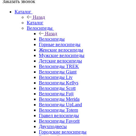
Заказать звонок
Каталог
Назад
Каталог
Велосипеды
Назад
Велосипеды
Горные велосипеды
Женские велосипеды
Мужские велосипеды
Детские велосипеды
Велосипеды TREK
Велосипеды Giant
Велосипеды Liv
Велосипеды Kellys
Велосипеды Scott
Велосипеды Fuji
Велосипеды Merida
Велосипеды UpLand
Велосипеды Totem
Гравел велосипеды
Велосипеды Favorit
Двухподвесы
Городские велосипеды