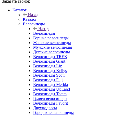
Заказать звонок
Каталог
Назад
Каталог
Велосипеды
Назад
Велосипеды
Горные велосипеды
Женские велосипеды
Мужские велосипеды
Детские велосипеды
Велосипеды TREK
Велосипеды Giant
Велосипеды Liv
Велосипеды Kellys
Велосипеды Scott
Велосипеды Fuji
Велосипеды Merida
Велосипеды UpLand
Велосипеды Totem
Гравел велосипеды
Велосипеды Favorit
Двухподвесы
Городские велосипеды