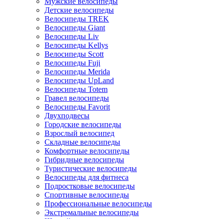
Мужские велосипеды
Детские велосипеды
Велосипеды TREK
Велосипеды Giant
Велосипеды Liv
Велосипеды Kellys
Велосипеды Scott
Велосипеды Fuji
Велосипеды Merida
Велосипеды UpLand
Велосипеды Totem
Гравел велосипеды
Велосипеды Favorit
Двухподвесы
Городские велосипеды
Взрослый велосипед
Складные велосипеды
Комфортные велосипеды
Гибридные велосипеды
Туристические велосипеды
Велосипеды для фитнеса
Подростковые велосипеды
Спортивные велосипеды
Профессиональные велосипеды
Экстремальные велосипеды