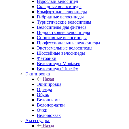
Взрослый велосипед
Складные велосипеды
Комфортные велосипеды
Гибридные велосипеды
Туристические велосипеды
Велосипеды для фитнеса
Подростковые велосипеды
Спортивные велосипеды
Профессиональные велосипеды
Экстремальные велосипеды
Шоссейные велосипеды
Фэтбайки
Велосипеды Montasen
Велосипеды TimeTry
Экипировка
Назад
Экипировка
Одежда
Обувь
Велошлемы
Велоперчатки
Очки
Велорюкзак
Аксессуары
Назад