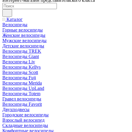
Интернет-магазин представительского класса
Каталог
Велосипеды
Горные велосипеды
Женские велосипеды
Мужские велосипеды
Детские велосипеды
Велосипеды TREK
Велосипеды Giant
Велосипеды Liv
Велосипеды Kellys
Велосипеды Scott
Велосипеды Fuji
Велосипеды Merida
Велосипеды UpLand
Велосипеды Totem
Гравел велосипеды
Велосипеды Favorit
Двухподвесы
Городские велосипеды
Взрослый велосипед
Складные велосипеды
Комфортные велосипеды