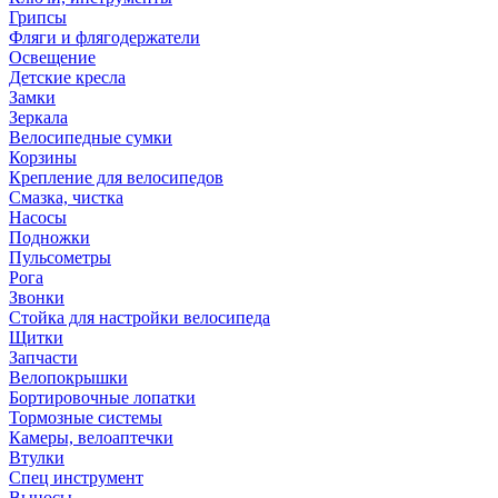
Грипсы
Фляги и флягодержатели
Освещение
Детские кресла
Замки
Зеркала
Велосипедные сумки
Корзины
Крепление для велосипедов
Смазка, чистка
Насосы
Подножки
Пульсометры
Рога
Звонки
Стойка для настройки велосипеда
Щитки
Запчасти
Велопокрышки
Бортировочные лопатки
Тормозные системы
Камеры, велоаптечки
Втулки
Спец инструмент
Выносы