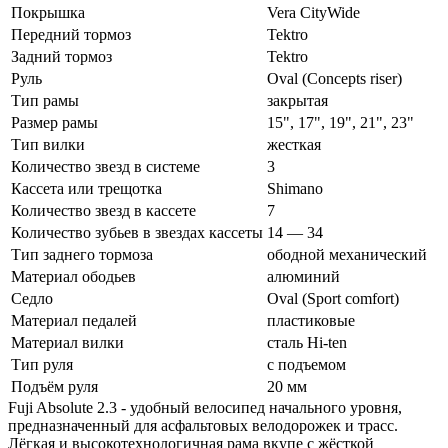
Покрышка
Vera CityWide
Передний тормоз
Tektro
Задний тормоз
Tektro
Руль
Oval (Concepts riser)
Тип рамы
закрытая
Размер рамы
15", 17", 19", 21", 23"
Тип вилки
жесткая
Количество звезд в системе
3
Кассета или трещотка
Shimano
Количество звезд в кассете
7
Количество зубьев в звездах кассеты
14 — 34
Тип заднего тормоза
ободной механический
Материал ободьев
алюминий
Седло
Oval (Sport comfort)
Материал педалей
пластиковые
Материал вилки
сталь Hi-ten
Тип руля
с подъемом
Подъём руля
20 мм
Fuji Absolute 2.3 - удобный велосипед начального уровня,
предназначенный для асфальтовых велодорожек и трасс.
Лёгкая и высокотехнологичная рама вкупе с жёсткой