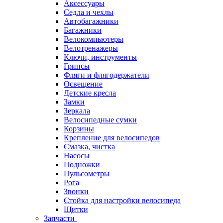
Аксессуары
Седла и чехлы
Автобагажники
Багажники
Велокомпьютеры
Велотренажеры
Ключи, инструменты
Грипсы
Фляги и флягодержатели
Освещение
Детские кресла
Замки
Зеркала
Велосипедные сумки
Корзины
Крепление для велосипедов
Смазка, чистка
Насосы
Подножки
Пульсометры
Рога
Звонки
Стойка для настройки велосипеда
Щитки
Запчасти