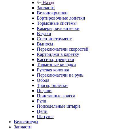
Назад
Запчасти
Велопокрышки
Бортировочные лопатки
Тормозные системы
Камеры, велоаптечки
Втулки
Спец инструмент
Выносы
Переключатели скоростей
Картриджи в каретку
Кассеты, трещетки
Тормозные колодки
Рулевая колонка
Переключатели на руль
Обода
Тросы, оплетки
Педали
Приставные колеса
Рули
Подседельные штыри
Цепи
Шатуны
Велосипеды
Запчасти