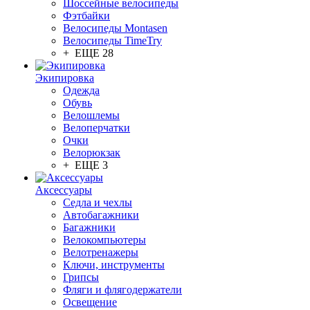
Шоссейные велосипеды
Фэтбайки
Велосипеды Montasen
Велосипеды TimeTry
+ ЕЩЕ 28
Экипировка
Одежда
Обувь
Велошлемы
Велоперчатки
Очки
Велорюкзак
+ ЕЩЕ 3
Аксессуары
Седла и чехлы
Автобагажники
Багажники
Велокомпьютеры
Велотренажеры
Ключи, инструменты
Грипсы
Фляги и флягодержатели
Освещение