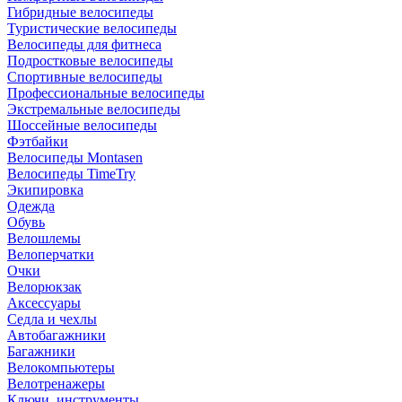
Гибридные велосипеды
Туристические велосипеды
Велосипеды для фитнеса
Подростковые велосипеды
Спортивные велосипеды
Профессиональные велосипеды
Экстремальные велосипеды
Шоссейные велосипеды
Фэтбайки
Велосипеды Montasen
Велосипеды TimeTry
Экипировка
Одежда
Обувь
Велошлемы
Велоперчатки
Очки
Велорюкзак
Аксессуары
Седла и чехлы
Автобагажники
Багажники
Велокомпьютеры
Велотренажеры
Ключи, инструменты