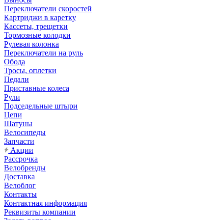
Переключатели скоростей
Картриджи в каретку
Кассеты, трещетки
Тормозные колодки
Рулевая колонка
Переключатели на руль
Обода
Тросы, оплетки
Педали
Приставные колеса
Рули
Подседельные штыри
Цепи
Шатуны
Велосипеды
Запчасти
Акции
Рассрочка
Велобренды
Доставка
Велоблог
Контакты
Контактная информация
Реквизиты компании