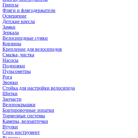
Грипсы
Фляги и флягодержатели
Освещение
Детские кресла
Замки
Зеркала
Велосипедные сумки
Корзины
Крепление для велосипедов
Смазка, чистка
Насосы
Подножки
Пульсометры
Рога
Звонки
Стойка для настройки велосипеда
Щитки
Запчасти
Велопокрышки
Бортировочные лопатки
Тормозные системы
Камеры, велоаптечки
Втулки
Спец инструмент
Выносы