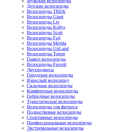
Мужские велосипеды
Детские велосипеды
Велосипеды TREK
Велосипеды Giant
Велосипеды Liv
Велосипеды Kellys
Велосипеды Scott
Велосипеды Fuji
Велосипеды Merida
Велосипеды UpLand
Велосипеды Totem
Гравел велосипеды
Велосипеды Favorit
Двухподвесы
Городские велосипеды
Взрослый велосипед
Складные велосипеды
Комфортные велосипеды
Гибридные велосипеды
Туристические велосипеды
Велосипеды для фитнеса
Подростковые велосипеды
Спортивные велосипеды
Профессиональные велосипеды
Экстремальные велосипеды