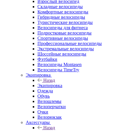
Взрослый велосипед
Складные велосипеды
Комфортные велосипеды
Гибридные велосипеды
Туристические велосипеды
Велосипеды для фитнеса
Подростковые велосипеды
Спортивные велосипеды
Профессиональные велосипеды
Экстремальные велосипеды
Шоссейные велосипеды
Фэтбайки
Велосипеды Montasen
Велосипеды TimeTry
Экипировка
Назад
Экипировка
Одежда
Обувь
Велошлемы
Велоперчатки
Очки
Велорюкзак
Аксессуары
Назад