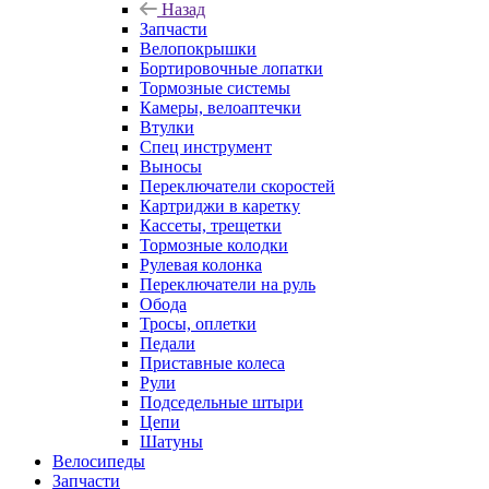
Назад
Запчасти
Велопокрышки
Бортировочные лопатки
Тормозные системы
Камеры, велоаптечки
Втулки
Спец инструмент
Выносы
Переключатели скоростей
Картриджи в каретку
Кассеты, трещетки
Тормозные колодки
Рулевая колонка
Переключатели на руль
Обода
Тросы, оплетки
Педали
Приставные колеса
Рули
Подседельные штыри
Цепи
Шатуны
Велосипеды
Запчасти