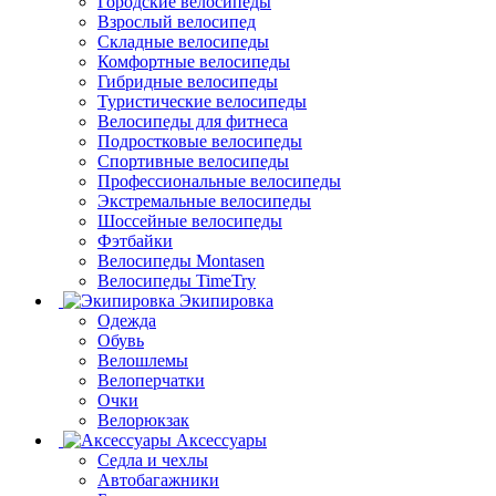
Городские велосипеды
Взрослый велосипед
Складные велосипеды
Комфортные велосипеды
Гибридные велосипеды
Туристические велосипеды
Велосипеды для фитнеса
Подростковые велосипеды
Спортивные велосипеды
Профессиональные велосипеды
Экстремальные велосипеды
Шоссейные велосипеды
Фэтбайки
Велосипеды Montasen
Велосипеды TimeTry
Экипировка
Одежда
Обувь
Велошлемы
Велоперчатки
Очки
Велорюкзак
Аксессуары
Седла и чехлы
Автобагажники