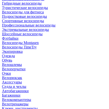
Гибридные велосипеды
Туристические велосипеды
Велосипеды для фитнеса
Подростковые велосипеды
Спортивные велосипеды
Профессиональные велосипеды
Экстремальные велосипеды
Шоссейные велосипеды
Фэтбайки
Велосипеды Montasen
Велосипеды TimeTry
Экипировка
Одежда
Обувь
Велошлемы
Велоперчатки
Очки
Велорюкзак
Аксессуары
Седла и чехлы
Автобагажники
Багажники
Велокомпьютеры
Велотренажеры
Ключи, инструменты