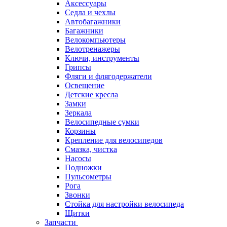
Аксессуары
Седла и чехлы
Автобагажники
Багажники
Велокомпьютеры
Велотренажеры
Ключи, инструменты
Грипсы
Фляги и флягодержатели
Освещение
Детские кресла
Замки
Зеркала
Велосипедные сумки
Корзины
Крепление для велосипедов
Смазка, чистка
Насосы
Подножки
Пульсометры
Рога
Звонки
Стойка для настройки велосипеда
Щитки
Запчасти