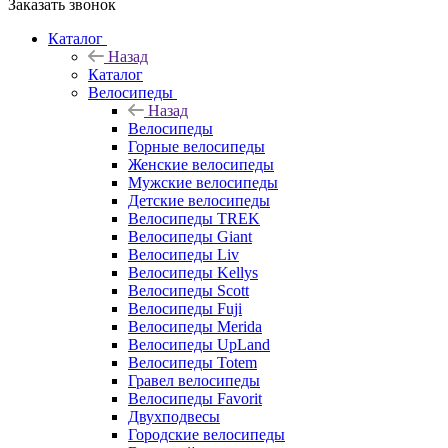
Заказать звонок
Каталог
Назад
Каталог
Велосипеды
Назад
Велосипеды
Горные велосипеды
Женские велосипеды
Мужские велосипеды
Детские велосипеды
Велосипеды TREK
Велосипеды Giant
Велосипеды Liv
Велосипеды Kellys
Велосипеды Scott
Велосипеды Fuji
Велосипеды Merida
Велосипеды UpLand
Велосипеды Totem
Гравел велосипеды
Велосипеды Favorit
Двухподвесы
Городские велосипеды