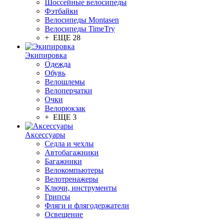
Шоссейные велосипеды
Фэтбайки
Велосипеды Montasen
Велосипеды TimeTry
+ ЕЩЕ 28
Экипировка
Одежда
Обувь
Велошлемы
Велоперчатки
Очки
Велорюкзак
+ ЕЩЕ 3
Аксессуары
Седла и чехлы
Автобагажники
Багажники
Велокомпьютеры
Велотренажеры
Ключи, инструменты
Грипсы
Фляги и флягодержатели
Освещение