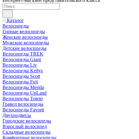
Интернет-магазин представительского класса
Каталог
Велосипеды
Горные велосипеды
Женские велосипеды
Мужские велосипеды
Детские велосипеды
Велосипеды TREK
Велосипеды Giant
Велосипеды Liv
Велосипеды Kellys
Велосипеды Scott
Велосипеды Fuji
Велосипеды Merida
Велосипеды UpLand
Велосипеды Totem
Гравел велосипеды
Велосипеды Favorit
Двухподвесы
Городские велосипеды
Взрослый велосипед
Складные велосипеды
Комфортные велосипеды