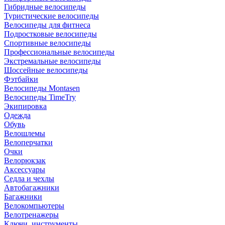
Гибридные велосипеды
Туристические велосипеды
Велосипеды для фитнеса
Подростковые велосипеды
Спортивные велосипеды
Профессиональные велосипеды
Экстремальные велосипеды
Шоссейные велосипеды
Фэтбайки
Велосипеды Montasen
Велосипеды TimeTry
Экипировка
Одежда
Обувь
Велошлемы
Велоперчатки
Очки
Велорюкзак
Аксессуары
Седла и чехлы
Автобагажники
Багажники
Велокомпьютеры
Велотренажеры
Ключи, инструменты