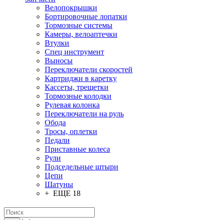
Велопокрышки
Бортировочные лопатки
Тормозные системы
Камеры, велоаптечки
Втулки
Спец инструмент
Выносы
Переключатели скоростей
Картриджи в каретку
Кассеты, трещетки
Тормозные колодки
Рулевая колонка
Переключатели на руль
Обода
Тросы, оплетки
Педали
Приставные колеса
Рули
Подседельные штыри
Цепи
Шатуны
+ ЕЩЕ 18