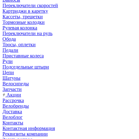
Переключатели скоростей
Картриджи в каретку
Кассеты, трещетки
Тормозные колодки
Рулевая колонка
Переключатели на руль
Обода
Тросы, оплетки
Педали
Приставные колеса
Рули
Подседельные штыри
Цепи
Шатуны
Велосипеды
Запчасти
Акции
Рассрочка
Велобренды
Доставка
Велоблог
Контакты
Контактная информация
Реквизиты компании