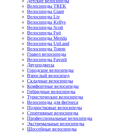
Детские велосипеды
Велосипеды TREK
Велосипеды Giant
Велосипеды Liv
Велосипеды Kellys
Велосипеды Scott
Велосипеды Fuji
Велосипеды Merida
Велосипеды UpLand
Велосипеды Totem
Гравел велосипеды
Велосипеды Favorit
Двухподвесы
Городские велосипеды
Взрослый велосипед
Складные велосипеды
Комфортные велосипеды
Гибридные велосипеды
Туристические велосипеды
Велосипеды для фитнеса
Подростковые велосипеды
Спортивные велосипеды
Профессиональные велосипеды
Экстремальные велосипеды
Шоссейные велосипеды