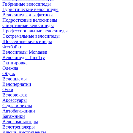
Гибридные велосипеды
Туристические велосипеды
Велосипеды для фитнеса
Подростковые велосипеды
Спортивные велосипеды
Профессиональные велосипеды
Экстремальные велосипеды
Шоссейные велосипеды
Фэтбайки
Велосипеды Montasen
Велосипеды TimeTry
Экипировка
Одежда
Обувь
Велошлемы
Велоперчатки
Очки
Велорюкзак
Аксессуары
Седла и чехлы
Автобагажники
Багажники
Велокомпьютеры
Велотренажеры
Ключи, инструменты