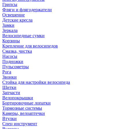
Грипсы
Фляги и флягодержатели
Освещение
Детские кресла
Замки
Зеркала
Велосипедные сумки
Корзины
Крепление для велосипедов
Смазка, чистка
Насосы
Подножки
Пульсометры
Рога
Звонки
Стойка для настройки велосипеда
Щитки
Запчасти
Велопокрышки
Бортировочные лопатки
Тормозные системы
Камеры, велоаптечки
Втулки
Спец инструмент
Выносы