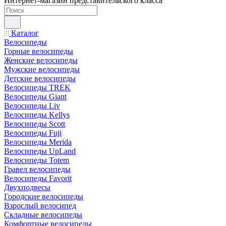
Интернет-магазин представительского класса
Каталог
Велосипеды
Горные велосипеды
Женские велосипеды
Мужские велосипеды
Детские велосипеды
Велосипеды TREK
Велосипеды Giant
Велосипеды Liv
Велосипеды Kellys
Велосипеды Scott
Велосипеды Fuji
Велосипеды Merida
Велосипеды UpLand
Велосипеды Totem
Гравел велосипеды
Велосипеды Favorit
Двухподвесы
Городские велосипеды
Взрослый велосипед
Складные велосипеды
Комфортные велосипеды