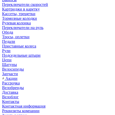
Переключатели скоростей
Картриджи в каретку
Кассеты, трещетки
Тормозные колодки
Рулевая колонка
Переключатели на руль
Обода
Тросы, оплетки
Педали
Приставные колеса
Рули
Подседельные штыри
Цепи
Шатуны
Велосипеды
Запчасти
Акции
Рассрочка
Велобренды
Доставка
Велоблог
Контакты
Контактная информация
Реквизиты компании