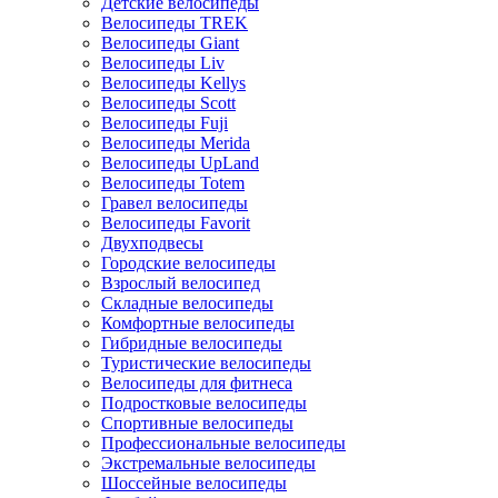
Детские велосипеды
Велосипеды TREK
Велосипеды Giant
Велосипеды Liv
Велосипеды Kellys
Велосипеды Scott
Велосипеды Fuji
Велосипеды Merida
Велосипеды UpLand
Велосипеды Totem
Гравел велосипеды
Велосипеды Favorit
Двухподвесы
Городские велосипеды
Взрослый велосипед
Складные велосипеды
Комфортные велосипеды
Гибридные велосипеды
Туристические велосипеды
Велосипеды для фитнеса
Подростковые велосипеды
Спортивные велосипеды
Профессиональные велосипеды
Экстремальные велосипеды
Шоссейные велосипеды