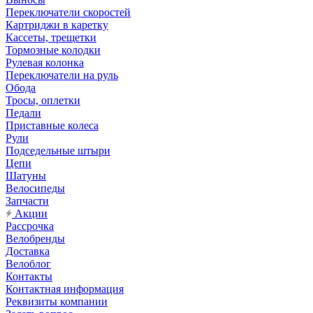
Переключатели скоростей
Картриджи в каретку
Кассеты, трещетки
Тормозные колодки
Рулевая колонка
Переключатели на руль
Обода
Тросы, оплетки
Педали
Приставные колеса
Рули
Подседельные штыри
Цепи
Шатуны
Велосипеды
Запчасти
Акции
Рассрочка
Велобренды
Доставка
Велоблог
Контакты
Контактная информация
Реквизиты компании