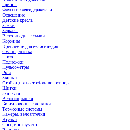
Грипсы
Фляги и флягодержатели
Освещение
Детские кресла
Замки
Зеркала
Велосипедные сумки
Корзины
Крепление для велосипедов
Смазка, чистка
Насосы
Подножки
Пульсометры
Рога
Звонки
Стойка для настройки велосипеда
Щитки
Запчасти
Велопокрышки
Бортировочные лопатки
Тормозные системы
Камеры, велоаптечки
Втулки
Спец инструмент
Выносы