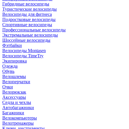
Гибридные велосипеды
Туристические велосипеды
Велосипеды для фитнеса
Подростковые велосипеды
Спортивные велосипеды
Профессиональные велосипеды
Экстремальные велосипеды
Шоссейные велосипеды
Фэтбайки
Велосипеды Montasen
Велосипеды TimeTry
Экипировка
Одежда
Обувь
Велошлемы
Велоперчатки
Очки
Велорюкзак
Аксессуары
Седла и чехлы
Автобагажники
Багажники
Велокомпьютеры
Велотренажеры
Ключи, инструменты