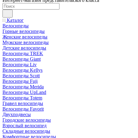
Интернет-магазин представительского класса
Каталог
Велосипеды
Горные велосипеды
Женские велосипеды
Мужские велосипеды
Детские велосипеды
Велосипеды TREK
Велосипеды Giant
Велосипеды Liv
Велосипеды Kellys
Велосипеды Scott
Велосипеды Fuji
Велосипеды Merida
Велосипеды UpLand
Велосипеды Totem
Гравел велосипеды
Велосипеды Favorit
Двухподвесы
Городские велосипеды
Взрослый велосипед
Складные велосипеды
Комфортные велосипеды