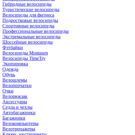
Гибридные велосипеды
Туристические велосипеды
Велосипеды для фитнеса
Подростковые велосипеды
Спортивные велосипеды
Профессиональные велосипеды
Экстремальные велосипеды
Шоссейные велосипеды
Фэтбайки
Велосипеды Montasen
Велосипеды TimeTry
Экипировка
Одежда
Обувь
Велошлемы
Велоперчатки
Очки
Велорюкзак
Аксессуары
Седла и чехлы
Автобагажники
Багажники
Велокомпьютеры
Велотренажеры
Ключи, инструменты