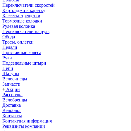
Переключатели скоростей
Картриджи в каретку
Кассеты, трещетки
Тормозные колодки
Рулевая колонка
Переключатели на руль
Обода
Тросы, оплетки
Педали
Приставные колеса
Рули
Подседельные штыри
Цепи
Шатуны
Велосипеды
Запчасти
Акции
Рассрочка
Велобренды
Доставка
Велоблог
Контакты
Контактная информация
Реквизиты компании