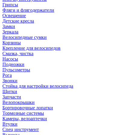
Грипсы
Фляги и флягодержатели
Освещение
Детские кресла
Замки
Зеркала
Велосипедные сумки
Корзины
Крепление для велосипедов
Смазка, чистка
Насосы
Подножки
Пульсометры
Рога
Звонки
Стойка для настройки велосипеда
Щитки
Запчасти
Велопокрышки
Бортировочные лопатки
Тормозные системы
Камеры, велоаптечки
Втулки
Спец инструмент
Выносы