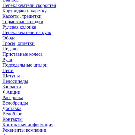
Переключатели скоростей
Картриджи в каретку
Кассеты, трещетки
Тормозные колодки
Рулевая колонка
Переключатели на руль
Обода
Тросы, оплетки
Педали
Приставные колеса
Рули
Подседельные штыри
Цепи
Шатуны
Велосипеды
Запчасти
Акции
Рассрочка
Велобренды
Доставка
Велоблог
Контакты
Контактная информация
Реквизиты компании