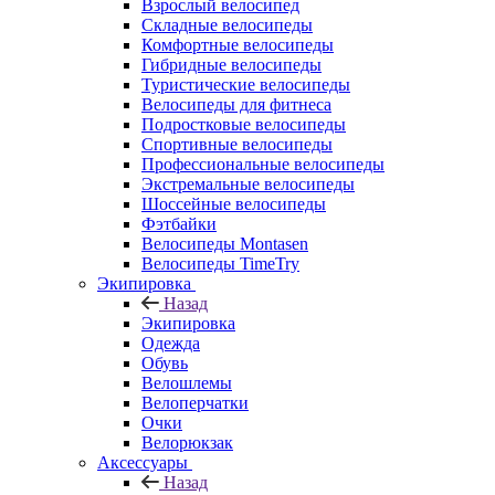
Взрослый велосипед
Складные велосипеды
Комфортные велосипеды
Гибридные велосипеды
Туристические велосипеды
Велосипеды для фитнеса
Подростковые велосипеды
Спортивные велосипеды
Профессиональные велосипеды
Экстремальные велосипеды
Шоссейные велосипеды
Фэтбайки
Велосипеды Montasen
Велосипеды TimeTry
Экипировка
Назад
Экипировка
Одежда
Обувь
Велошлемы
Велоперчатки
Очки
Велорюкзак
Аксессуары
Назад