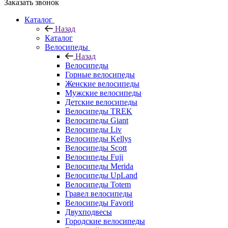
Заказать звонок
Каталог
Назад
Каталог
Велосипеды
Назад
Велосипеды
Горные велосипеды
Женские велосипеды
Мужские велосипеды
Детские велосипеды
Велосипеды TREK
Велосипеды Giant
Велосипеды Liv
Велосипеды Kellys
Велосипеды Scott
Велосипеды Fuji
Велосипеды Merida
Велосипеды UpLand
Велосипеды Totem
Гравел велосипеды
Велосипеды Favorit
Двухподвесы
Городские велосипеды