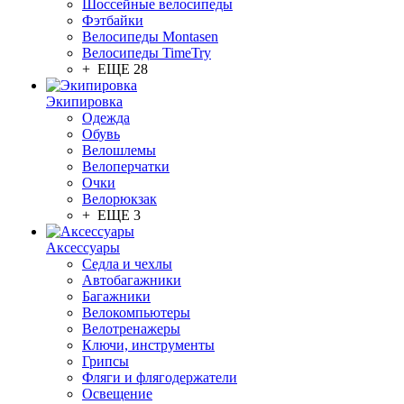
Шоссейные велосипеды
Фэтбайки
Велосипеды Montasen
Велосипеды TimeTry
+ ЕЩЕ 28
Экипировка
Одежда
Обувь
Велошлемы
Велоперчатки
Очки
Велорюкзак
+ ЕЩЕ 3
Аксессуары
Седла и чехлы
Автобагажники
Багажники
Велокомпьютеры
Велотренажеры
Ключи, инструменты
Грипсы
Фляги и флягодержатели
Освещение