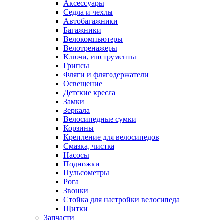
Аксессуары
Седла и чехлы
Автобагажники
Багажники
Велокомпьютеры
Велотренажеры
Ключи, инструменты
Грипсы
Фляги и флягодержатели
Освещение
Детские кресла
Замки
Зеркала
Велосипедные сумки
Корзины
Крепление для велосипедов
Смазка, чистка
Насосы
Подножки
Пульсометры
Рога
Звонки
Стойка для настройки велосипеда
Щитки
Запчасти