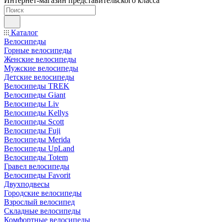
Интернет-магазин представительского класса
Каталог
Велосипеды
Горные велосипеды
Женские велосипеды
Мужские велосипеды
Детские велосипеды
Велосипеды TREK
Велосипеды Giant
Велосипеды Liv
Велосипеды Kellys
Велосипеды Scott
Велосипеды Fuji
Велосипеды Merida
Велосипеды UpLand
Велосипеды Totem
Гравел велосипеды
Велосипеды Favorit
Двухподвесы
Городские велосипеды
Взрослый велосипед
Складные велосипеды
Комфортные велосипеды