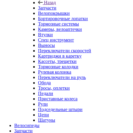
Назад
Запчасти
Велопокрышки
Бортировочные лопатки
Тормозные системы
Камеры, велоаптечки
Втулки
Спец инструмент
Выносы
Переключатели скоростей
Картриджи в каретку
Кассеты, трещетки
Тормозные колодки
Рулевая колонка
Переключатели на руль
Обода
Тросы, оплетки
Педали
Приставные колеса
Рули
Подседельные штыри
Цепи
Шатуны
Велосипеды
Запчасти