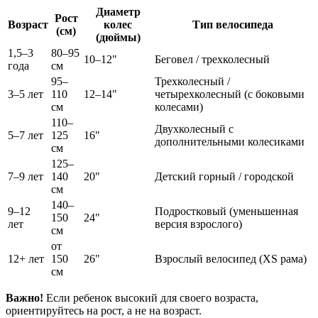
Диаметр
Рост
Возраст
колес
Тип велосипеда
(см)
(дюймы)
1,5–3
80–95
10–12"
Беговел / трехколесный
года
см
95–
Трехколесный /
3–5 лет
110
12–14"
четырехколесный (с боковыми
см
колесами)
110–
Двухколесный с
5–7 лет
125
16"
дополнительными колесиками
см
125–
7–9 лет
140
20"
Детский горный / городской
см
140–
9–12
Подростковый (уменьшенная
150
24"
лет
версия взрослого)
см
от
12+ лет
150
26"
Взрослый велосипед (XS рама)
см
Важно!
Если ребенок высокий для своего возраста,
ориентируйтесь на рост, а не на возраст.