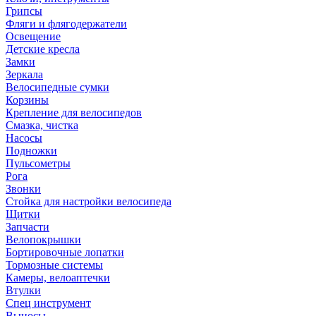
Грипсы
Фляги и флягодержатели
Освещение
Детские кресла
Замки
Зеркала
Велосипедные сумки
Корзины
Крепление для велосипедов
Смазка, чистка
Насосы
Подножки
Пульсометры
Рога
Звонки
Стойка для настройки велосипеда
Щитки
Запчасти
Велопокрышки
Бортировочные лопатки
Тормозные системы
Камеры, велоаптечки
Втулки
Спец инструмент
Выносы