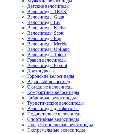
Мужские велосипеды
Детские велосипеды
Велосипеды TREK
Велосипеды Giant
Велосипеды Liv
Велосипеды Kellys
Велосипеды Scott
Велосипеды Fuji
Велосипеды Merida
Велосипеды UpLand
Велосипеды Totem
Гравел велосипеды
Велосипеды Favorit
Двухподвесы
Городские велосипеды
Взрослый велосипед
Складные велосипеды
Комфортные велосипеды
Гибридные велосипеды
Туристические велосипеды
Велосипеды для фитнеса
Подростковые велосипеды
Спортивные велосипеды
Профессиональные велосипеды
Экстремальные велосипеды