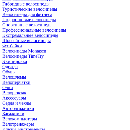
Гибридные велосипеды
Туристические велосипеды
Велосипеды для фитнеса
Подростковые велосипеды
Спортивные велосипеды
Профессиональные велосипеды
Экстремальные велосипеды
Шоссейные велосипеды
Фэтбайки
Велосипеды Montasen
Велосипеды TimeTry
Экипировка
Одежда
Обувь
Велошлемы
Велоперчатки
Очки
Велорюкзак
Аксессуары
Седла и чехлы
Автобагажники
Багажники
Велокомпьютеры
Велотренажеры
Ключи, инструменты