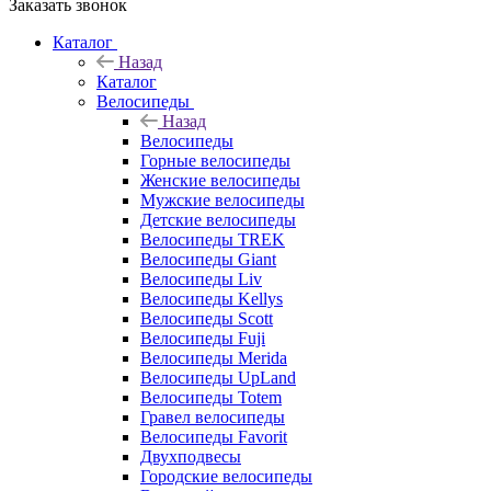
Заказать звонок
Каталог
Назад
Каталог
Велосипеды
Назад
Велосипеды
Горные велосипеды
Женские велосипеды
Мужские велосипеды
Детские велосипеды
Велосипеды TREK
Велосипеды Giant
Велосипеды Liv
Велосипеды Kellys
Велосипеды Scott
Велосипеды Fuji
Велосипеды Merida
Велосипеды UpLand
Велосипеды Totem
Гравел велосипеды
Велосипеды Favorit
Двухподвесы
Городские велосипеды