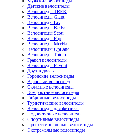
Мужские велосипеды
Детские велосипеды
Велосипеды TREK
Велосипеды Giant
Велосипеды Liv
Велосипеды Kellys
Велосипеды Scott
Велосипеды Fuji
Велосипеды Merida
Велосипеды UpLand
Велосипеды Totem
Гравел велосипеды
Велосипеды Favorit
Двухподвесы
Городские велосипеды
Взрослый велосипед
Складные велосипеды
Комфортные велосипеды
Гибридные велосипеды
Туристические велосипеды
Велосипеды для фитнеса
Подростковые велосипеды
Спортивные велосипеды
Профессиональные велосипеды
Экстремальные велосипеды