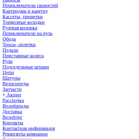
Переключатели скоростей
Картриджи в каретку
Кассеты, трещетки
Тормозные колодки
Рулевая колонка
Переключатели на руль
Обода
Тросы, оплетки
Педали
Приставные колеса
Рули
Подседельные штыри
Цепи
Шатуны
Велосипеды
Запчасти
Акции
Рассрочка
Велобренды
Доставка
Велоблог
Контакты
Контактная информация
Реквизиты компании