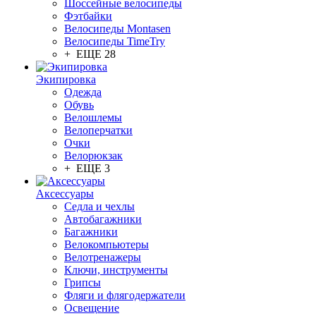
Шоссейные велосипеды
Фэтбайки
Велосипеды Montasen
Велосипеды TimeTry
+ ЕЩЕ 28
Экипировка
Одежда
Обувь
Велошлемы
Велоперчатки
Очки
Велорюкзак
+ ЕЩЕ 3
Аксессуары
Седла и чехлы
Автобагажники
Багажники
Велокомпьютеры
Велотренажеры
Ключи, инструменты
Грипсы
Фляги и флягодержатели
Освещение