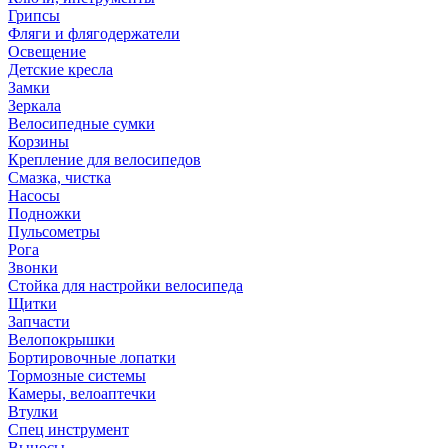
Грипсы
Фляги и флягодержатели
Освещение
Детские кресла
Замки
Зеркала
Велосипедные сумки
Корзины
Крепление для велосипедов
Смазка, чистка
Насосы
Подножки
Пульсометры
Рога
Звонки
Стойка для настройки велосипеда
Щитки
Запчасти
Велопокрышки
Бортировочные лопатки
Тормозные системы
Камеры, велоаптечки
Втулки
Спец инструмент
Выносы