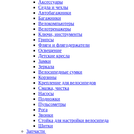
Аксессуары
Седла и чехлы
Автобагажники
Багажники
Велокомпьютеры
Велотренажеры
Ключи, инструменты
Грипсы
Фляги и флягодержатели
Освещение
Детские кресла
Замки
Зеркала
Велосипедные сумки
Корзины
Крепление для велосипедов
Смазка, чистка
Насосы
Подножки
Пульсометры
Рога
Звонки
Стойка для настройки велосипеда
Щитки
Запчасти