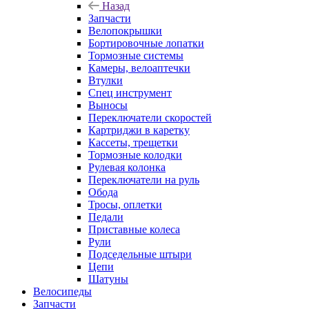
Назад
Запчасти
Велопокрышки
Бортировочные лопатки
Тормозные системы
Камеры, велоаптечки
Втулки
Спец инструмент
Выносы
Переключатели скоростей
Картриджи в каретку
Кассеты, трещетки
Тормозные колодки
Рулевая колонка
Переключатели на руль
Обода
Тросы, оплетки
Педали
Приставные колеса
Рули
Подседельные штыри
Цепи
Шатуны
Велосипеды
Запчасти