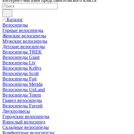
Интернет-магазин представительского класса
Каталог
Велосипеды
Горные велосипеды
Женские велосипеды
Мужские велосипеды
Детские велосипеды
Велосипеды TREK
Велосипеды Giant
Велосипеды Liv
Велосипеды Kellys
Велосипеды Scott
Велосипеды Fuji
Велосипеды Merida
Велосипеды UpLand
Велосипеды Totem
Гравел велосипеды
Велосипеды Favorit
Двухподвесы
Городские велосипеды
Взрослый велосипед
Складные велосипеды
Комфортные велосипеды