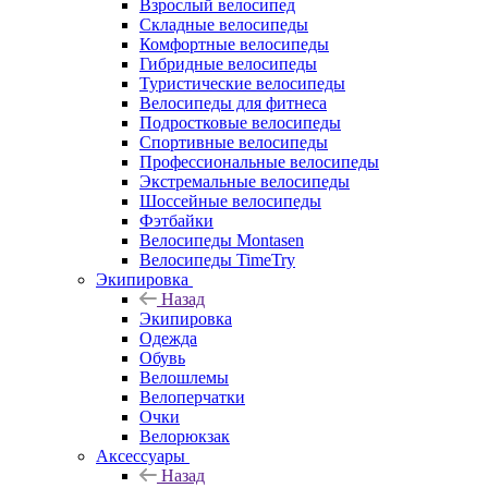
Взрослый велосипед
Складные велосипеды
Комфортные велосипеды
Гибридные велосипеды
Туристические велосипеды
Велосипеды для фитнеса
Подростковые велосипеды
Спортивные велосипеды
Профессиональные велосипеды
Экстремальные велосипеды
Шоссейные велосипеды
Фэтбайки
Велосипеды Montasen
Велосипеды TimeTry
Экипировка
Назад
Экипировка
Одежда
Обувь
Велошлемы
Велоперчатки
Очки
Велорюкзак
Аксессуары
Назад