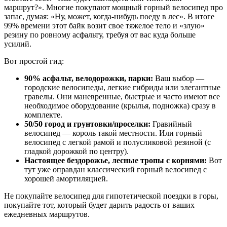
маршрут?». Многие покупают мощный горный велосипед про
запас, думая: «Ну, может, когда-нибудь поеду в лес». В итоге
99% времени этот байк возит свое тяжелое тело и «злую»
резину по ровному асфальту, требуя от вас куда больше
усилий.
Вот простой гид:
90% асфальт, велодорожки, парки:
Ваш выбор —
городские велосипеды, легкие гибриды или элегантные
гравелы. Они маневренные, быстрые и часто имеют все
необходимое оборудование (крылья, подножка) сразу в
комплекте.
50/50 город и грунтовки/проселки:
Гравийный
велосипед — король такой местности. Или горный
велосипед с легкой рамой и полусликовой резиной (с
гладкой дорожкой по центру).
Настоящее бездорожье, лесные тропы с корнями:
Вот
тут уже оправдан классический горный велосипед с
хорошей амортиляцией.
Не покупайте велосипед для гипотетической поездки в горы,
покупайте тот, который будет дарить радость от ваших
ежедневных маршрутов.