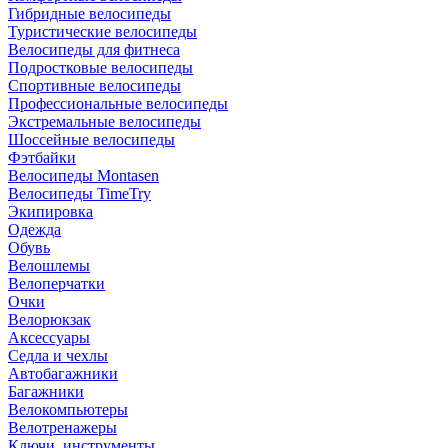
Гибридные велосипеды
Туристические велосипеды
Велосипеды для фитнеса
Подростковые велосипеды
Спортивные велосипеды
Профессиональные велосипеды
Экстремальные велосипеды
Шоссейные велосипеды
Фэтбайки
Велосипеды Montasen
Велосипеды TimeTry
Экипировка
Одежда
Обувь
Велошлемы
Велоперчатки
Очки
Велорюкзак
Аксессуары
Седла и чехлы
Автобагажники
Багажники
Велокомпьютеры
Велотренажеры
Ключи, инструменты