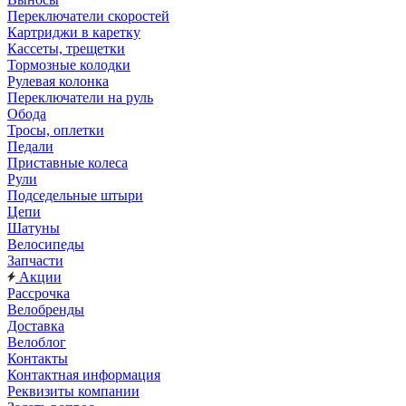
Переключатели скоростей
Картриджи в каретку
Кассеты, трещетки
Тормозные колодки
Рулевая колонка
Переключатели на руль
Обода
Тросы, оплетки
Педали
Приставные колеса
Рули
Подседельные штыри
Цепи
Шатуны
Велосипеды
Запчасти
Акции
Рассрочка
Велобренды
Доставка
Велоблог
Контакты
Контактная информация
Реквизиты компании