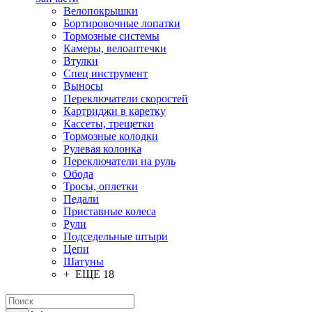
Велопокрышки
Бортировочные лопатки
Тормозные системы
Камеры, велоаптечки
Втулки
Спец инструмент
Выносы
Переключатели скоростей
Картриджи в каретку
Кассеты, трещетки
Тормозные колодки
Рулевая колонка
Переключатели на руль
Обода
Тросы, оплетки
Педали
Приставные колеса
Рули
Подседельные штыри
Цепи
Шатуны
+ ЕЩЕ 18