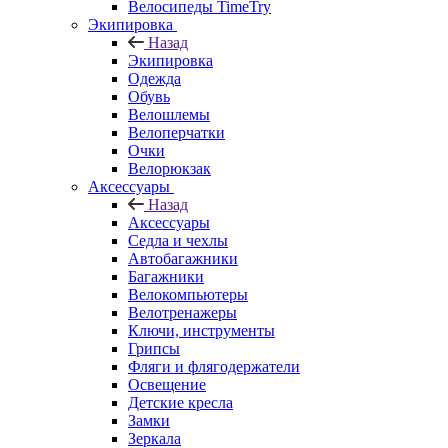
Велосипеды TimeTry
Экипировка
Назад
Экипировка
Одежда
Обувь
Велошлемы
Велоперчатки
Очки
Велорюкзак
Аксессуары
Назад
Аксессуары
Седла и чехлы
Автобагажники
Багажники
Велокомпьютеры
Велотренажеры
Ключи, инструменты
Грипсы
Фляги и флягодержатели
Освещение
Детские кресла
Замки
Зеркала