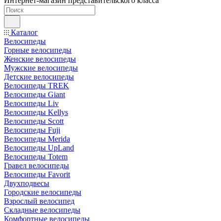
Интернет-магазин представительского класса
Каталог
Велосипеды
Горные велосипеды
Женские велосипеды
Мужские велосипеды
Детские велосипеды
Велосипеды TREK
Велосипеды Giant
Велосипеды Liv
Велосипеды Kellys
Велосипеды Scott
Велосипеды Fuji
Велосипеды Merida
Велосипеды UpLand
Велосипеды Totem
Гравел велосипеды
Велосипеды Favorit
Двухподвесы
Городские велосипеды
Взрослый велосипед
Складные велосипеды
Комфортные велосипеды