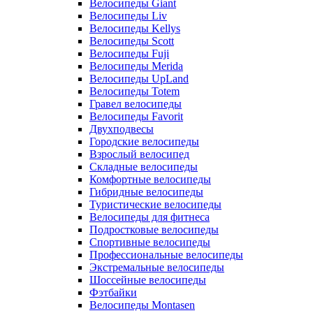
Велосипеды Giant
Велосипеды Liv
Велосипеды Kellys
Велосипеды Scott
Велосипеды Fuji
Велосипеды Merida
Велосипеды UpLand
Велосипеды Totem
Гравел велосипеды
Велосипеды Favorit
Двухподвесы
Городские велосипеды
Взрослый велосипед
Складные велосипеды
Комфортные велосипеды
Гибридные велосипеды
Туристические велосипеды
Велосипеды для фитнеса
Подростковые велосипеды
Спортивные велосипеды
Профессиональные велосипеды
Экстремальные велосипеды
Шоссейные велосипеды
Фэтбайки
Велосипеды Montasen