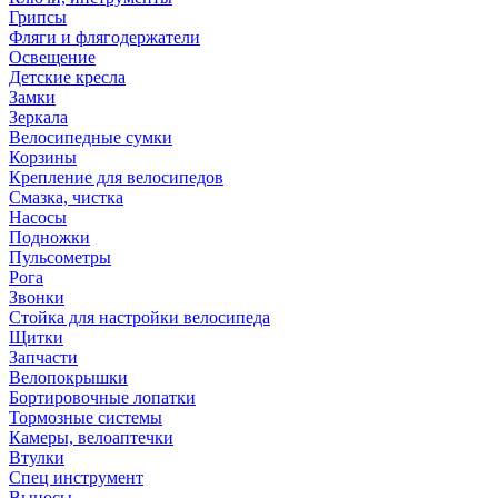
Грипсы
Фляги и флягодержатели
Освещение
Детские кресла
Замки
Зеркала
Велосипедные сумки
Корзины
Крепление для велосипедов
Смазка, чистка
Насосы
Подножки
Пульсометры
Рога
Звонки
Стойка для настройки велосипеда
Щитки
Запчасти
Велопокрышки
Бортировочные лопатки
Тормозные системы
Камеры, велоаптечки
Втулки
Спец инструмент
Выносы