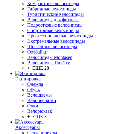
Комфортные велосипеды
Гибридные велосипеды
Туристические велосипеды
Велосипеды для фитнеса
Подростковые велосипеды
Спортивные велосипеды
Профессиональные велосипеды
Экстремальные велосипеды
Шоссейные велосипеды
Фэтбайки
Велосипеды Montasen
Велосипеды TimeTry
+ ЕЩЕ 28
Экипировка
Одежда
Обувь
Велошлемы
Велоперчатки
Очки
Велорюкзак
+ ЕЩЕ 3
Аксессуары
Седла и чехлы