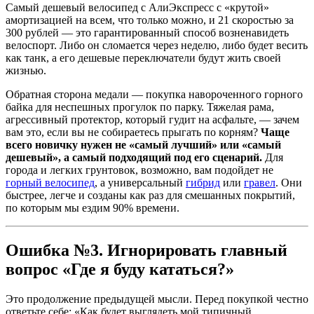
Самый дешевый велосипед с АлиЭкспресс с «крутой»
амортизацией на всем, что только можно, и 21 скоростью за
300 рублей — это гарантированный способ возненавидеть
велоспорт. Либо он сломается через неделю, либо будет весить
как танк, а его дешевые переключатели будут жить своей
жизнью.
Обратная сторона медали — покупка навороченного горного
байка для неспешных прогулок по парку. Тяжелая рама,
агрессивный протектор, который гудит на асфальте, — зачем
вам это, если вы не собираетесь прыгать по корням?
Чаще
всего новичку нужен не «самый лучший» или «самый
дешевый», а самый подходящий под его сценарий.
Для
города и легких грунтовок, возможно, вам подойдет не
горный велосипед
, а универсальный
гибрид
или
гравел
. Они
быстрее, легче и созданы как раз для смешанных покрытий,
по которым мы ездим 90% времени.
Ошибка №3. Игнорировать главный
вопрос «Где я буду кататься?»
Это продолжение предыдущей мысли. Перед покупкой честно
ответьте себе: «Как будет выглядеть мой типичный