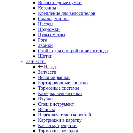
Велосипедные сумки
Корзины
Крепление для велосипедов
Смазка, чистка
Насосы
Подножки
Пульсометры
Рога
Звонки
Стойка для настройки велосипеда
Щитки
Запчасти
Назад
Запчасти
Велопокрышки
Бортировочные лопатки
Тормозные системы
Камеры, велоаптечки
Втулки
Спец инструмент
Выносы
Переключатели скоростей
Картриджи в каретку
Кассеты, трещетки
Тормозные колодки