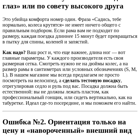
глаз» или по совету высокого друга
Это убийца комфорта номер один. Фраза «Садись, тебе
нормально, колеса крутятся» не имеет ничего общего с
правильным подбором. Если рама вам не подходит по
размеру, каждая поездка длиннее 15 минут будет превращаться
в пытку для спины, коленей и запястий.
Как надо?
Ваш рост и, что еще важнее, длина ног — вот
главные параметры. У каждого производителя есть своя
размерная сетка. Смотреть нужно не на дюймы колес, а на
размер рамы в сантиметрах или условных обозначениях (S, M,
L). В нашем магазине мы всегда предлагаем не просто
посмотреть на велосипед, а
сделать тестовую посадку
,
отрегулировав седло и руль под вас. Посадка должна быть
естественной: вы не должны лежать пластом, как
профессиональный гонщик, или сидеть вертикально, как на
табуретке. Идеал где-то посередине, и мы поможем его найти.
Ошибка №2. Ориентация только на
цену и «навороченный» внешний вид