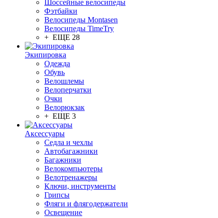
Шоссейные велосипеды
Фэтбайки
Велосипеды Montasen
Велосипеды TimeTry
+ ЕЩЕ 28
Экипировка
Одежда
Обувь
Велошлемы
Велоперчатки
Очки
Велорюкзак
+ ЕЩЕ 3
Аксессуары
Седла и чехлы
Автобагажники
Багажники
Велокомпьютеры
Велотренажеры
Ключи, инструменты
Грипсы
Фляги и флягодержатели
Освещение