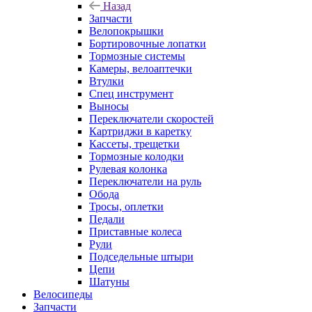
Назад
Запчасти
Велопокрышки
Бортировочные лопатки
Тормозные системы
Камеры, велоаптечки
Втулки
Спец инструмент
Выносы
Переключатели скоростей
Картриджи в каретку
Кассеты, трещетки
Тормозные колодки
Рулевая колонка
Переключатели на руль
Обода
Тросы, оплетки
Педали
Приставные колеса
Рули
Подседельные штыри
Цепи
Шатуны
Велосипеды
Запчасти