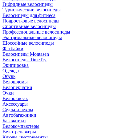
Гибридные велосипеды
Туристические велосипеды
Велосипеды для фитнеса
Подростковые велосипеды
Спортивные велосипеды
Профессиональные велосипеды
Экстремальные велосипеды
Шоссейные велосипеды
Фэтбайки
Велосипеды Montasen
Велосипеды TimeTry
Экипировка
Одежда
Обувь
Велошлемы
Велоперчатки
Очки
Велорюкзак
Аксессуары
Седла и чехлы
Автобагажники
Багажники
Велокомпьютеры
Велотренажеры
Ключи, инструменты