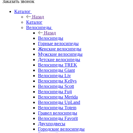
Заказать звонок
Каталог
Назад
Каталог
Велосипеды
Назад
Велосипеды
Горные велосипеды
Женские велосипеды
Мужские велосипеды
Детские велосипеды
Велосипеды TREK
Велосипеды Giant
Велосипеды Liv
Велосипеды Kellys
Велосипеды Scott
Велосипеды Fuji
Велосипеды Merida
Велосипеды UpLand
Велосипеды Totem
Гравел велосипеды
Велосипеды Favorit
Двухподвесы
Городские велосипеды