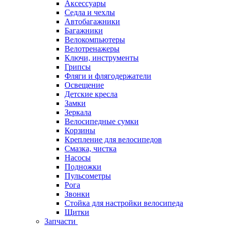
Аксессуары
Седла и чехлы
Автобагажники
Багажники
Велокомпьютеры
Велотренажеры
Ключи, инструменты
Грипсы
Фляги и флягодержатели
Освещение
Детские кресла
Замки
Зеркала
Велосипедные сумки
Корзины
Крепление для велосипедов
Смазка, чистка
Насосы
Подножки
Пульсометры
Рога
Звонки
Стойка для настройки велосипеда
Щитки
Запчасти