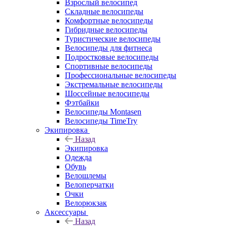
Взрослый велосипед
Складные велосипеды
Комфортные велосипеды
Гибридные велосипеды
Туристические велосипеды
Велосипеды для фитнеса
Подростковые велосипеды
Спортивные велосипеды
Профессиональные велосипеды
Экстремальные велосипеды
Шоссейные велосипеды
Фэтбайки
Велосипеды Montasen
Велосипеды TimeTry
Экипировка
Назад
Экипировка
Одежда
Обувь
Велошлемы
Велоперчатки
Очки
Велорюкзак
Аксессуары
Назад