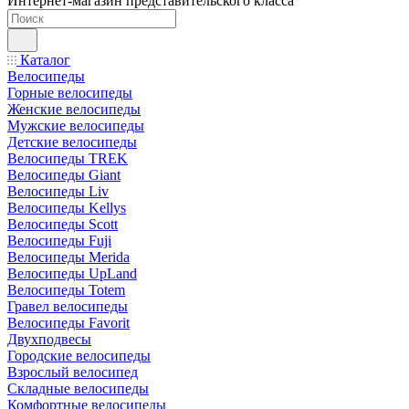
Интернет-магазин представительского класса
Каталог
Велосипеды
Горные велосипеды
Женские велосипеды
Мужские велосипеды
Детские велосипеды
Велосипеды TREK
Велосипеды Giant
Велосипеды Liv
Велосипеды Kellys
Велосипеды Scott
Велосипеды Fuji
Велосипеды Merida
Велосипеды UpLand
Велосипеды Totem
Гравел велосипеды
Велосипеды Favorit
Двухподвесы
Городские велосипеды
Взрослый велосипед
Складные велосипеды
Комфортные велосипеды