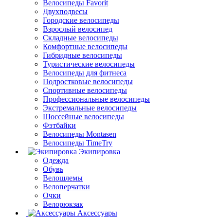
Велосипеды Favorit
Двухподвесы
Городские велосипеды
Взрослый велосипед
Складные велосипеды
Комфортные велосипеды
Гибридные велосипеды
Туристические велосипеды
Велосипеды для фитнеса
Подростковые велосипеды
Спортивные велосипеды
Профессиональные велосипеды
Экстремальные велосипеды
Шоссейные велосипеды
Фэтбайки
Велосипеды Montasen
Велосипеды TimeTry
Экипировка
Одежда
Обувь
Велошлемы
Велоперчатки
Очки
Велорюкзак
Аксессуары