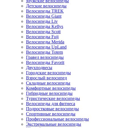
Мужские велосипеды
Детские велосипеды
Велосипеды TREK
Велосипеды Giant
Велосипеды Liv
Велосипеды Kellys
Велосипеды Scott
Велосипеды Fuji
Велосипеды Merida
Велосипеды UpLand
Велосипеды Totem
Гравел велосипеды
Велосипеды Favorit
Двухподвесы
Городские велосипеды
Взрослый велосипед
Складные велосипеды
Комфортные велосипеды
Гибридные велосипеды
Туристические велосипеды
Велосипеды для фитнеса
Подростковые велосипеды
Спортивные велосипеды
Профессиональные велосипеды
Экстремальные велосипеды