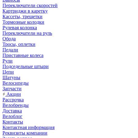
Переключатели скоростей
Картриджи в каретку
Кассеты, трещетки
Тормозные колодки
Рулевая колонка
Переключатели на руль
Обода
Тросы, оплетки
Педали
Приставные колеса
Рули
Подседельные штыри
Цепи
Шатуны
Велосипеды
Запчасти
Акции
Рассрочка
Велобренды
Доставка
Велоблог
Контакты
Контактная информация
Реквизиты компании