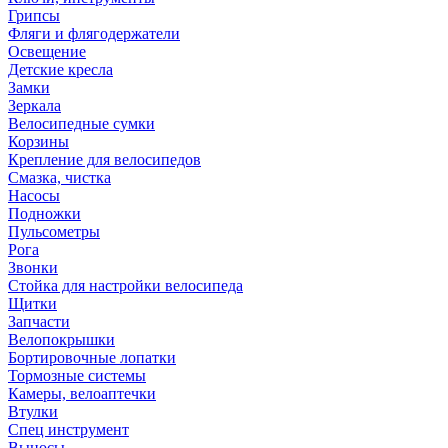
Грипсы
Фляги и флягодержатели
Освещение
Детские кресла
Замки
Зеркала
Велосипедные сумки
Корзины
Крепление для велосипедов
Смазка, чистка
Насосы
Подножки
Пульсометры
Рога
Звонки
Стойка для настройки велосипеда
Щитки
Запчасти
Велопокрышки
Бортировочные лопатки
Тормозные системы
Камеры, велоаптечки
Втулки
Спец инструмент
Выносы