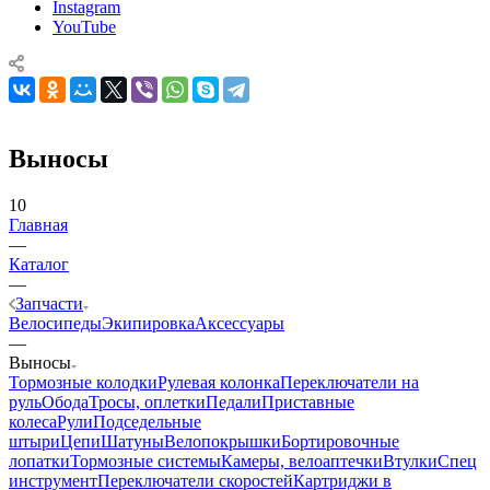
Instagram
YouTube
Выносы
10
Главная
—
Каталог
—
Запчасти
Велосипеды
Экипировка
Аксессуары
—
Выносы
Тормозные колодки
Рулевая колонка
Переключатели на
руль
Обода
Тросы, оплетки
Педали
Приставные
колеса
Рули
Подседельные
штыри
Цепи
Шатуны
Велопокрышки
Бортировочные
лопатки
Тормозные системы
Камеры, велоаптечки
Втулки
Спец
инструмент
Переключатели скоростей
Картриджи в