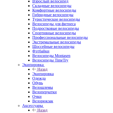
Взрослый велосипед
Складные велосипеды
Комфортные велосипеды
Гибридные велосипеды
Туристические велосипеды
Велосипеды для фитнеса
Подростковые велосипеды
Спортивные велосипеды
Профессиональные велосипеды
Экстремальные велосипеды
Шоссейные велосипеды
Фэтбайки
Велосипеды Montasen
Велосипеды TimeTry
Экипировка
Назад
Экипировка
Одежда
Обувь
Велошлемы
Велоперчатки
Очки
Велорюкзак
Аксессуары
Назад