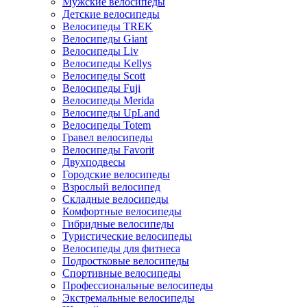
Мужские велосипеды
Детские велосипеды
Велосипеды TREK
Велосипеды Giant
Велосипеды Liv
Велосипеды Kellys
Велосипеды Scott
Велосипеды Fuji
Велосипеды Merida
Велосипеды UpLand
Велосипеды Totem
Гравел велосипеды
Велосипеды Favorit
Двухподвесы
Городские велосипеды
Взрослый велосипед
Складные велосипеды
Комфортные велосипеды
Гибридные велосипеды
Туристические велосипеды
Велосипеды для фитнеса
Подростковые велосипеды
Спортивные велосипеды
Профессиональные велосипеды
Экстремальные велосипеды