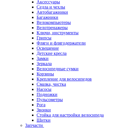
Аксессуары
Седла и чехлы
Автобагажники
Багажники
Велокомпьютеры
Велотренажеры
Ключи, инструменты
Грипсы
Фляги и флягодержатели
Освещение
Детские кресла
Замки
Зеркала
Велосипедные сумки
Корзины
Крепление для велосипедов
Смазка, чистка
Насосы
Подножки
Пульсометры
Рога
Звонки
Стойка для настройки велосипеда
Щитки
Запчасти