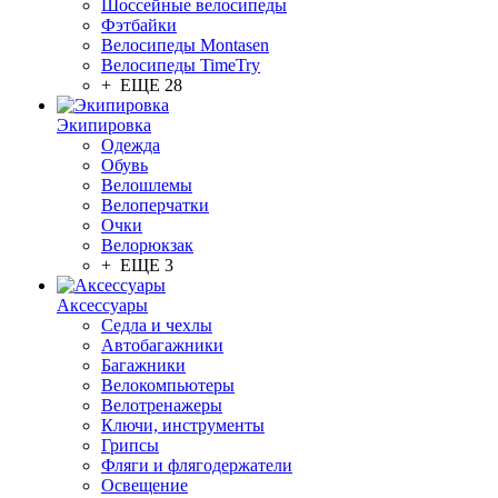
Шоссейные велосипеды
Фэтбайки
Велосипеды Montasen
Велосипеды TimeTry
+ ЕЩЕ 28
Экипировка
Одежда
Обувь
Велошлемы
Велоперчатки
Очки
Велорюкзак
+ ЕЩЕ 3
Аксессуары
Седла и чехлы
Автобагажники
Багажники
Велокомпьютеры
Велотренажеры
Ключи, инструменты
Грипсы
Фляги и флягодержатели
Освещение