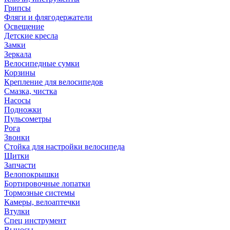
Грипсы
Фляги и флягодержатели
Освещение
Детские кресла
Замки
Зеркала
Велосипедные сумки
Корзины
Крепление для велосипедов
Смазка, чистка
Насосы
Подножки
Пульсометры
Рога
Звонки
Стойка для настройки велосипеда
Щитки
Запчасти
Велопокрышки
Бортировочные лопатки
Тормозные системы
Камеры, велоаптечки
Втулки
Спец инструмент
Выносы