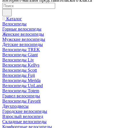
Интернет-магазин представительского класса
Каталог
Велосипеды
Горные велосипеды
Женские велосипеды
Мужские велосипеды
Детские велосипеды
Велосипеды TREK
Велосипеды Giant
Велосипеды Liv
Велосипеды Kellys
Велосипеды Scott
Велосипеды Fuji
Велосипеды Merida
Велосипеды UpLand
Велосипеды Totem
Гравел велосипеды
Велосипеды Favorit
Двухподвесы
Городские велосипеды
Взрослый велосипед
Складные велосипеды
Комфортные велосипеды