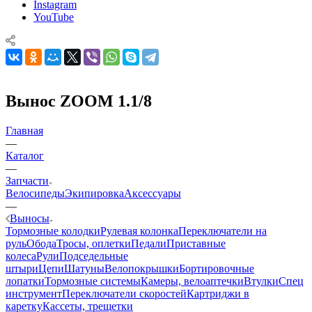
Instagram
YouTube
Вынос ZOOM 1.1/8
Главная
—
Каталог
—
Запчасти
Велосипеды
Экипировка
Аксессуары
—
Выносы
Тормозные колодки
Рулевая колонка
Переключатели на
руль
Обода
Тросы, оплетки
Педали
Приставные
колеса
Рули
Подседельные
штыри
Цепи
Шатуны
Велопокрышки
Бортировочные
лопатки
Тормозные системы
Камеры, велоаптечки
Втулки
Спец
инструмент
Переключатели скоростей
Картриджи в
каретку
Кассеты, трещетки