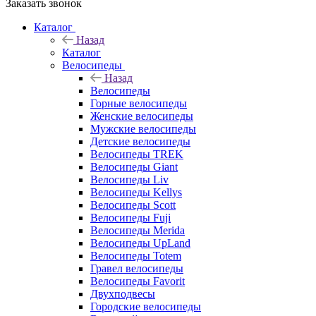
Заказать звонок
Каталог
Назад
Каталог
Велосипеды
Назад
Велосипеды
Горные велосипеды
Женские велосипеды
Мужские велосипеды
Детские велосипеды
Велосипеды TREK
Велосипеды Giant
Велосипеды Liv
Велосипеды Kellys
Велосипеды Scott
Велосипеды Fuji
Велосипеды Merida
Велосипеды UpLand
Велосипеды Totem
Гравел велосипеды
Велосипеды Favorit
Двухподвесы
Городские велосипеды