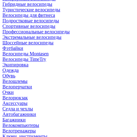
Гибридные велосипеды
Туристические велосипеды
Велосипеды для фитнеса
Подростковые велосипеды
Спортивные велосипеды
Профессиональные велосипеды
Экстремальные велосипеды
Шоссейные велосипеды
Фэтбайки
Велосипеды Montasen
Велосипеды TimeTry
Экипировка
Одежда
Обувь
Велошлемы
Велоперчатки
Очки
Велорюкзак
Аксессуары
Седла и чехлы
Автобагажники
Багажники
Велокомпьютеры
Велотренажеры
Ключи, инструменты