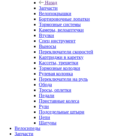
Назад
Запчасти
Велопокрышки
Бортировочные лопатки
Тормозные системы
Камеры, велоаптечки
Втулки
Спец инструмент
Выносы
Переключатели скоростей
Картриджи в каретку
Кассеты, трещетки
Тормозные колодки
Рулевая колонка
Переключатели на руль
Обода
Тросы, оплетки
Педали
Приставные колеса
Рули
Подседельные штыри
Цепи
Шатуны
Велосипеды
Запчасти