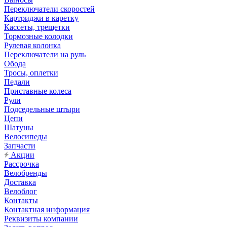
Переключатели скоростей
Картриджи в каретку
Кассеты, трещетки
Тормозные колодки
Рулевая колонка
Переключатели на руль
Обода
Тросы, оплетки
Педали
Приставные колеса
Рули
Подседельные штыри
Цепи
Шатуны
Велосипеды
Запчасти
Акции
Рассрочка
Велобренды
Доставка
Велоблог
Контакты
Контактная информация
Реквизиты компании