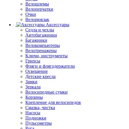
Велошлемы
Велоперчатки
Очки
Велорюкзак
Аксессуары
Седла и чехлы
Автобагажники
Багажники
Велокомпьютеры
Велотренажеры
Ключи, инструменты
Грипсы
Фляги и флягодержатели
Освещение
Детские кресла
Замки
Зеркала
Велосипедные сумки
Корзины
Крепление для велосипедов
Смазка, чистка
Насосы
Подножки
Пульсометры
Рога