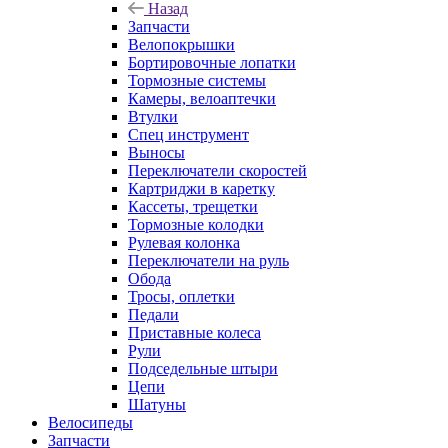
Назад
Запчасти
Велопокрышки
Бортировочные лопатки
Тормозные системы
Камеры, велоаптечки
Втулки
Спец инструмент
Выносы
Переключатели скоростей
Картриджи в каретку
Кассеты, трещетки
Тормозные колодки
Рулевая колонка
Переключатели на руль
Обода
Тросы, оплетки
Педали
Приставные колеса
Рули
Подседельные штыри
Цепи
Шатуны
Велосипеды
Запчасти