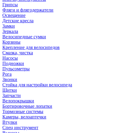
Грипсы
Фляги и флягодержатели
Освещение
Детские кресла
Замки
Зеркала
Велосипедные сумки
Корзины
Крепление для велосипедов
Смазка, чистка
Насосы
Подножки
Пульсометры
Рога
Звонки
Стойка для настройки велосипеда
Щитки
Запчасти
Велопокрышки
Бортировочные лопатки
Тормозные системы
Камеры, велоаптечки
Втулки
Спец инструмент
Выносы