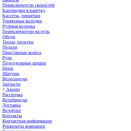
Переключатели скоростей
Картриджи в каретку
Кассеты, трещетки
Тормозные колодки
Рулевая колонка
Переключатели на руль
Обода
Тросы, оплетки
Педали
Приставные колеса
Рули
Подседельные штыри
Цепи
Шатуны
Велосипеды
Запчасти
Акции
Рассрочка
Велобренды
Доставка
Велоблог
Контакты
Контактная информация
Реквизиты компании