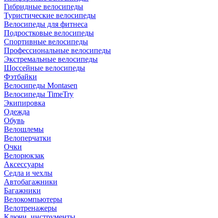
Гибридные велосипеды
Туристические велосипеды
Велосипеды для фитнеса
Подростковые велосипеды
Спортивные велосипеды
Профессиональные велосипеды
Экстремальные велосипеды
Шоссейные велосипеды
Фэтбайки
Велосипеды Montasen
Велосипеды TimeTry
Экипировка
Одежда
Обувь
Велошлемы
Велоперчатки
Очки
Велорюкзак
Аксессуары
Седла и чехлы
Автобагажники
Багажники
Велокомпьютеры
Велотренажеры
Ключи, инструменты