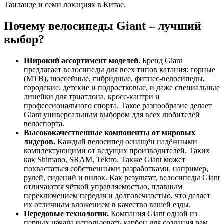
Таиланде и семи локациях в Китае.
Почему велосипеды Giant – лучший
выбор?
Широкий ассортимент моделей.
Бренд Giant
предлагает велосипеды для всех типов катания: горные
(MTB), шоссейные, гибридные, фитнес-велосипеды,
городские, детские и подростковые, и даже специальные
линейки для триатлона, кросс-кантри и
профессионального спорта. Такое разнообразие делает
Giant универсальным выбором для всех любителей
велоспорта.
Высококачественные компоненты от мировых
лидеров.
Каждый велосипед оснащён надёжными
комплектующими от ведущих производителей. Таких
как Shimano, SRAM, Tektro. Также Giant может
похвастаться собственными разработками, например,
рулей, сидений и вилок. Как результат, велосипеды Giant
отличаются чёткой управляемостью, плавным
переключением передач и долговечностью, что делает
их отличным вложением в качество вашей езды.
Передовые технологии.
Компания Giant одной из
первых начала использовать карбон для создания рам,