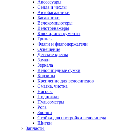
Аксессуары
Седла и чехлы
Автобагажники
Багажники
Велокомпьютеры
Велотренажеры
Ключи, инструменты
Грипсы
Фляги и флягодержатели
Освещение
Детские кресла
Замки
Зеркала
Велосипедные сумки
Корзины
Крепление для велосипедов
Смазка, чистка
Насосы
Подножки
Пульсометры
Рога
Звонки
Стойка для настройки велосипеда
Щитки
Запчасти