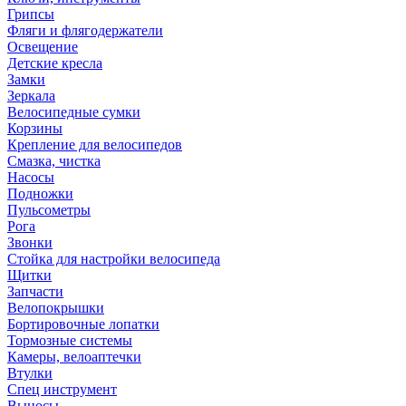
Грипсы
Фляги и флягодержатели
Освещение
Детские кресла
Замки
Зеркала
Велосипедные сумки
Корзины
Крепление для велосипедов
Смазка, чистка
Насосы
Подножки
Пульсометры
Рога
Звонки
Стойка для настройки велосипеда
Щитки
Запчасти
Велопокрышки
Бортировочные лопатки
Тормозные системы
Камеры, велоаптечки
Втулки
Спец инструмент
Выносы