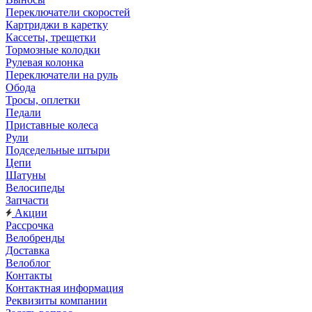
Переключатели скоростей
Картриджи в каретку
Кассеты, трещетки
Тормозные колодки
Рулевая колонка
Переключатели на руль
Обода
Тросы, оплетки
Педали
Приставные колеса
Рули
Подседельные штыри
Цепи
Шатуны
Велосипеды
Запчасти
Акции
Рассрочка
Велобренды
Доставка
Велоблог
Контакты
Контактная информация
Реквизиты компании