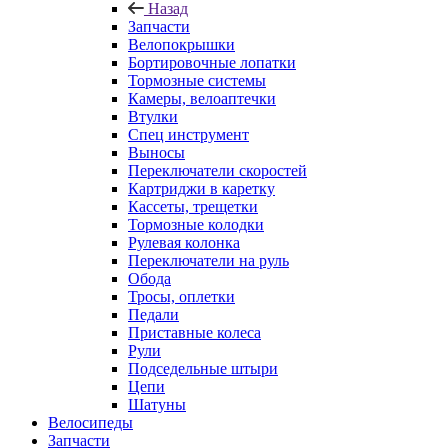
Назад
Запчасти
Велопокрышки
Бортировочные лопатки
Тормозные системы
Камеры, велоаптечки
Втулки
Спец инструмент
Выносы
Переключатели скоростей
Картриджи в каретку
Кассеты, трещетки
Тормозные колодки
Рулевая колонка
Переключатели на руль
Обода
Тросы, оплетки
Педали
Приставные колеса
Рули
Подседельные штыри
Цепи
Шатуны
Велосипеды
Запчасти