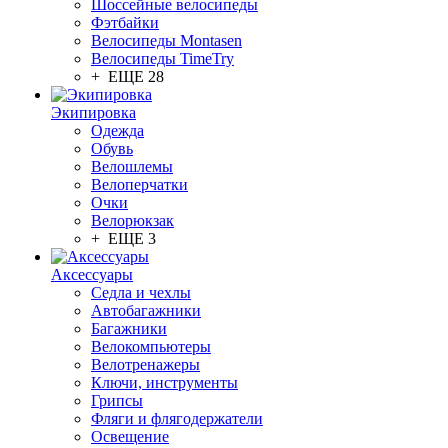
Шоссейные велосипеды
Фэтбайки
Велосипеды Montasen
Велосипеды TimeTry
+ ЕЩЕ 28
Экипировка
Одежда
Обувь
Велошлемы
Велоперчатки
Очки
Велорюкзак
+ ЕЩЕ 3
Аксессуары
Седла и чехлы
Автобагажники
Багажники
Велокомпьютеры
Велотренажеры
Ключи, инструменты
Грипсы
Фляги и флягодержатели
Освещение