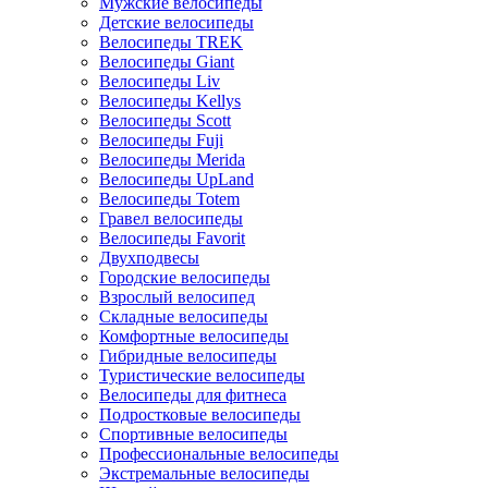
Мужские велосипеды
Детские велосипеды
Велосипеды TREK
Велосипеды Giant
Велосипеды Liv
Велосипеды Kellys
Велосипеды Scott
Велосипеды Fuji
Велосипеды Merida
Велосипеды UpLand
Велосипеды Totem
Гравел велосипеды
Велосипеды Favorit
Двухподвесы
Городские велосипеды
Взрослый велосипед
Складные велосипеды
Комфортные велосипеды
Гибридные велосипеды
Туристические велосипеды
Велосипеды для фитнеса
Подростковые велосипеды
Спортивные велосипеды
Профессиональные велосипеды
Экстремальные велосипеды