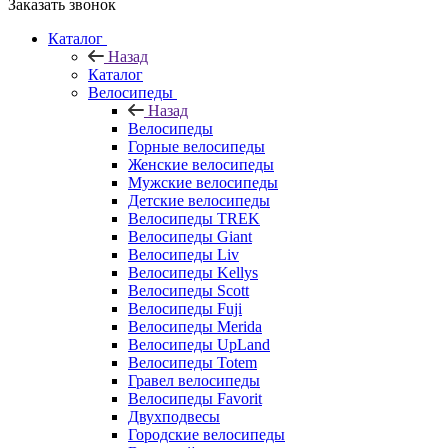
Заказать звонок
Каталог
Назад
Каталог
Велосипеды
Назад
Велосипеды
Горные велосипеды
Женские велосипеды
Мужские велосипеды
Детские велосипеды
Велосипеды TREK
Велосипеды Giant
Велосипеды Liv
Велосипеды Kellys
Велосипеды Scott
Велосипеды Fuji
Велосипеды Merida
Велосипеды UpLand
Велосипеды Totem
Гравел велосипеды
Велосипеды Favorit
Двухподвесы
Городские велосипеды