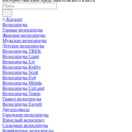
Интернет-магазин представительского класса
Каталог
Велосипеды
Горные велосипеды
Женские велосипеды
Мужские велосипеды
Детские велосипеды
Велосипеды TREK
Велосипеды Giant
Велосипеды Liv
Велосипеды Kellys
Велосипеды Scott
Велосипеды Fuji
Велосипеды Merida
Велосипеды UpLand
Велосипеды Totem
Гравел велосипеды
Велосипеды Favorit
Двухподвесы
Городские велосипеды
Взрослый велосипед
Складные велосипеды
Комфортные велосипеды