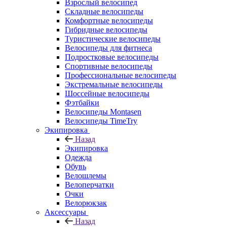
Взрослый велосипед
Складные велосипеды
Комфортные велосипеды
Гибридные велосипеды
Туристические велосипеды
Велосипеды для фитнеса
Подростковые велосипеды
Спортивные велосипеды
Профессиональные велосипеды
Экстремальные велосипеды
Шоссейные велосипеды
Фэтбайки
Велосипеды Montasen
Велосипеды TimeTry
Экипировка
Назад
Экипировка
Одежда
Обувь
Велошлемы
Велоперчатки
Очки
Велорюкзак
Аксессуары
Назад