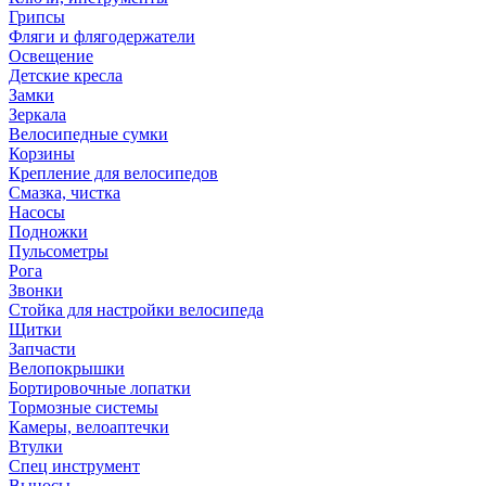
Грипсы
Фляги и флягодержатели
Освещение
Детские кресла
Замки
Зеркала
Велосипедные сумки
Корзины
Крепление для велосипедов
Смазка, чистка
Насосы
Подножки
Пульсометры
Рога
Звонки
Стойка для настройки велосипеда
Щитки
Запчасти
Велопокрышки
Бортировочные лопатки
Тормозные системы
Камеры, велоаптечки
Втулки
Спец инструмент
Выносы