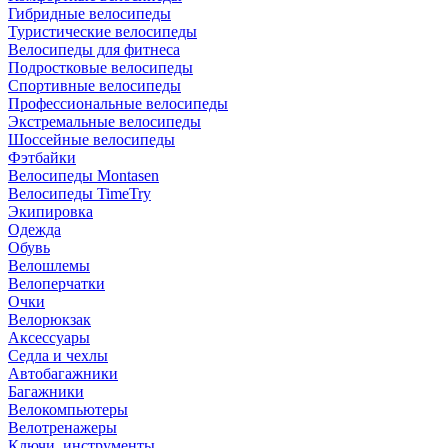
Гибридные велосипеды
Туристические велосипеды
Велосипеды для фитнеса
Подростковые велосипеды
Спортивные велосипеды
Профессиональные велосипеды
Экстремальные велосипеды
Шоссейные велосипеды
Фэтбайки
Велосипеды Montasen
Велосипеды TimeTry
Экипировка
Одежда
Обувь
Велошлемы
Велоперчатки
Очки
Велорюкзак
Аксессуары
Седла и чехлы
Автобагажники
Багажники
Велокомпьютеры
Велотренажеры
Ключи, инструменты