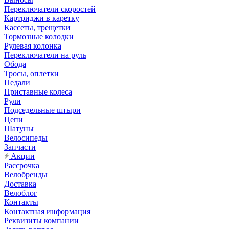
Переключатели скоростей
Картриджи в каретку
Кассеты, трещетки
Тормозные колодки
Рулевая колонка
Переключатели на руль
Обода
Тросы, оплетки
Педали
Приставные колеса
Рули
Подседельные штыри
Цепи
Шатуны
Велосипеды
Запчасти
Акции
Рассрочка
Велобренды
Доставка
Велоблог
Контакты
Контактная информация
Реквизиты компании