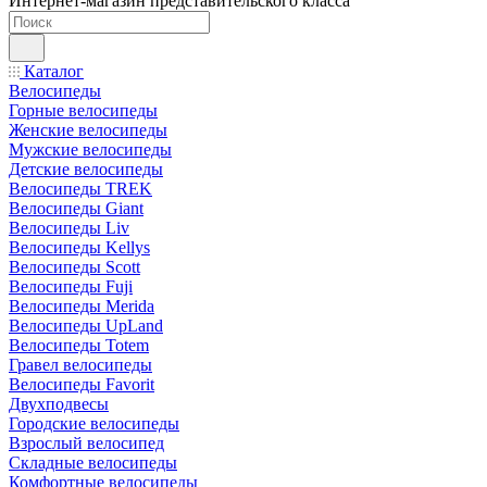
Интернет-магазин представительского класса
Каталог
Велосипеды
Горные велосипеды
Женские велосипеды
Мужские велосипеды
Детские велосипеды
Велосипеды TREK
Велосипеды Giant
Велосипеды Liv
Велосипеды Kellys
Велосипеды Scott
Велосипеды Fuji
Велосипеды Merida
Велосипеды UpLand
Велосипеды Totem
Гравел велосипеды
Велосипеды Favorit
Двухподвесы
Городские велосипеды
Взрослый велосипед
Складные велосипеды
Комфортные велосипеды