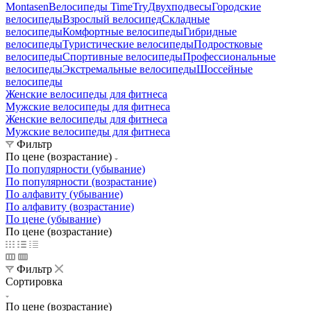
Montasen
Велосипеды TimeTry
Двухподвесы
Городские
велосипеды
Взрослый велосипед
Складные
велосипеды
Комфортные велосипеды
Гибридные
велосипеды
Туристические велосипеды
Подростковые
велосипеды
Спортивные велосипеды
Профессиональные
велосипеды
Экстремальные велосипеды
Шоссейные
велосипеды
Женские велосипеды для фитнеса
Мужские велосипеды для фитнеса
Женские велосипеды для фитнеса
Мужские велосипеды для фитнеса
Фильтр
По цене (возрастание)
По популярности (убывание)
По популярности (возрастание)
По алфавиту (убывание)
По алфавиту (возрастание)
По цене (убывание)
По цене (возрастание)
Фильтр
Сортировка
По цене (возрастание)