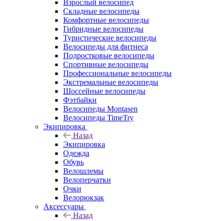
Взрослый велосипед
Складные велосипеды
Комфортные велосипеды
Гибридные велосипеды
Туристические велосипеды
Велосипеды для фитнеса
Подростковые велосипеды
Спортивные велосипеды
Профессиональные велосипеды
Экстремальные велосипеды
Шоссейные велосипеды
Фэтбайки
Велосипеды Montasen
Велосипеды TimeTry
Экипировка
Назад
Экипировка
Одежда
Обувь
Велошлемы
Велоперчатки
Очки
Велорюкзак
Аксессуары
Назад