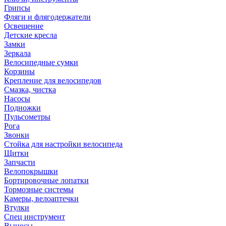
Грипсы
Фляги и флягодержатели
Освещение
Детские кресла
Замки
Зеркала
Велосипедные сумки
Корзины
Крепление для велосипедов
Смазка, чистка
Насосы
Подножки
Пульсометры
Рога
Звонки
Стойка для настройки велосипеда
Щитки
Запчасти
Велопокрышки
Бортировочные лопатки
Тормозные системы
Камеры, велоаптечки
Втулки
Спец инструмент
Выносы