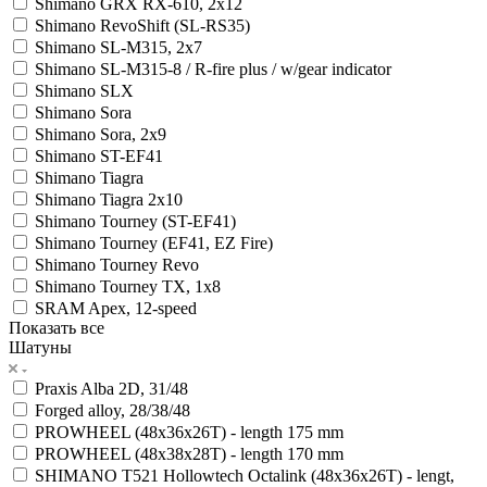
Shimano GRX RX-610, 2x12
Shimano RevoShift (SL-RS35)
Shimano SL-M315, 2x7
Shimano SL-M315-8 / R-fire plus / w/gear indicator
Shimano SLX
Shimano Sora
Shimano Sora, 2x9
Shimano ST-EF41
Shimano Tiagra
Shimano Tiagra 2x10
Shimano Tourney (ST-EF41)
Shimano Tourney (EF41, EZ Fire)
Shimano Tourney Revo
Shimano Tourney TX, 1x8
SRAM Apex, 12-speed
Показать все
Шатуны
Praxis Alba 2D, 31/48
Forged alloy, 28/38/48
PROWHEEL (48x36x26T) - length 175 mm
PROWHEEL (48x38x28T) - length 170 mm
SHIMANO T521 Hollowtech Octalink (48x36x26T) - lengt,