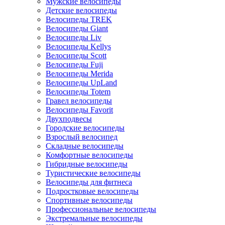
Мужские велосипеды
Детские велосипеды
Велосипеды TREK
Велосипеды Giant
Велосипеды Liv
Велосипеды Kellys
Велосипеды Scott
Велосипеды Fuji
Велосипеды Merida
Велосипеды UpLand
Велосипеды Totem
Гравел велосипеды
Велосипеды Favorit
Двухподвесы
Городские велосипеды
Взрослый велосипед
Складные велосипеды
Комфортные велосипеды
Гибридные велосипеды
Туристические велосипеды
Велосипеды для фитнеса
Подростковые велосипеды
Спортивные велосипеды
Профессиональные велосипеды
Экстремальные велосипеды