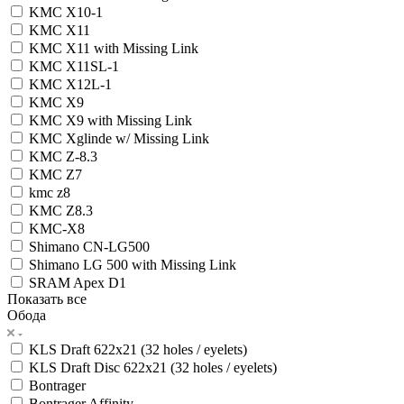
KMC X10-1
KMC X11
KMC X11 with Missing Link
KMC X11SL-1
KMC X12L-1
KMC X9
KMC X9 with Missing Link
KMC Xglinde w/ Missing Link
KMC Z-8.3
KMC Z7
kmc z8
KMC Z8.3
KMC-X8
Shimano CN-LG500
Shimano LG 500 with Missing Link
SRAM Apex D1
Показать все
Обода
KLS Draft 622x21 (32 holes / eyelets)
KLS Draft Disc 622x21 (32 holes / eyelets)
Bontrager
Bontrager Affinity