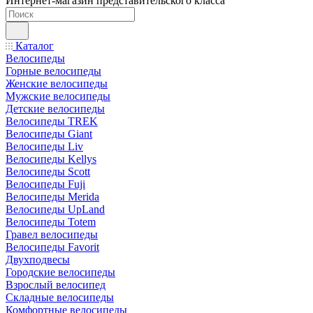
Интернет-магазин представительского класса
Каталог
Велосипеды
Горные велосипеды
Женские велосипеды
Мужские велосипеды
Детские велосипеды
Велосипеды TREK
Велосипеды Giant
Велосипеды Liv
Велосипеды Kellys
Велосипеды Scott
Велосипеды Fuji
Велосипеды Merida
Велосипеды UpLand
Велосипеды Totem
Гравел велосипеды
Велосипеды Favorit
Двухподвесы
Городские велосипеды
Взрослый велосипед
Складные велосипеды
Комфортные велосипеды