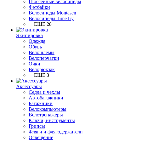
Шоссейные велосипеды
Фэтбайки
Велосипеды Montasen
Велосипеды TimeTry
+ ЕЩЕ 28
Экипировка
Одежда
Обувь
Велошлемы
Велоперчатки
Очки
Велорюкзак
+ ЕЩЕ 3
Аксессуары
Седла и чехлы
Автобагажники
Багажники
Велокомпьютеры
Велотренажеры
Ключи, инструменты
Грипсы
Фляги и флягодержатели
Освещение