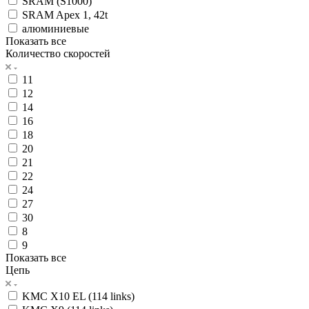
SRAM (S1000)
SRAM Apex 1, 42t
алюминиевые
Показать все
Количество скоростей
11
12
14
16
18
20
21
22
24
27
30
8
9
Показать все
Цепь
KMC X10 EL (114 links)