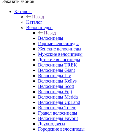
Заказать звонок
Каталог
Назад
Каталог
Велосипеды
Назад
Велосипеды
Горные велосипеды
Женские велосипеды
Мужские велосипеды
Детские велосипеды
Велосипеды TREK
Велосипеды Giant
Велосипеды Liv
Велосипеды Kellys
Велосипеды Scott
Велосипеды Fuji
Велосипеды Merida
Велосипеды UpLand
Велосипеды Totem
Гравел велосипеды
Велосипеды Favorit
Двухподвесы
Городские велосипеды