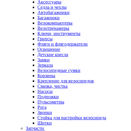
Аксессуары
Седла и чехлы
Автобагажники
Багажники
Велокомпьютеры
Велотренажеры
Ключи, инструменты
Грипсы
Фляги и флягодержатели
Освещение
Детские кресла
Замки
Зеркала
Велосипедные сумки
Корзины
Крепление для велосипедов
Смазка, чистка
Насосы
Подножки
Пульсометры
Рога
Звонки
Стойка для настройки велосипеда
Щитки
Запчасти