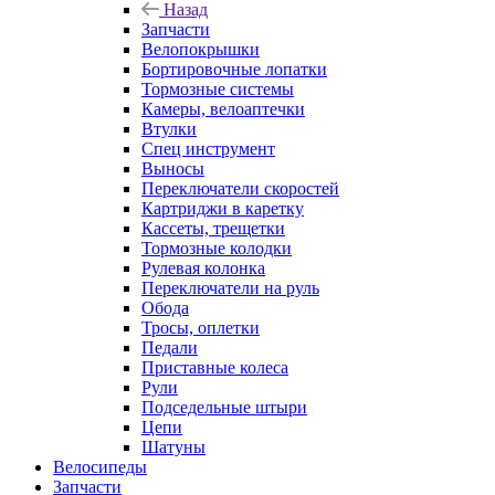
Назад
Запчасти
Велопокрышки
Бортировочные лопатки
Тормозные системы
Камеры, велоаптечки
Втулки
Спец инструмент
Выносы
Переключатели скоростей
Картриджи в каретку
Кассеты, трещетки
Тормозные колодки
Рулевая колонка
Переключатели на руль
Обода
Тросы, оплетки
Педали
Приставные колеса
Рули
Подседельные штыри
Цепи
Шатуны
Велосипеды
Запчасти