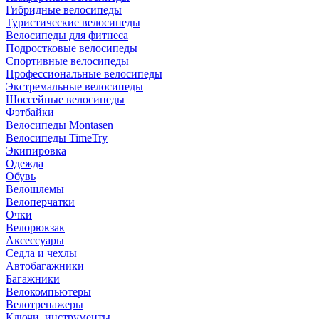
Гибридные велосипеды
Туристические велосипеды
Велосипеды для фитнеса
Подростковые велосипеды
Спортивные велосипеды
Профессиональные велосипеды
Экстремальные велосипеды
Шоссейные велосипеды
Фэтбайки
Велосипеды Montasen
Велосипеды TimeTry
Экипировка
Одежда
Обувь
Велошлемы
Велоперчатки
Очки
Велорюкзак
Аксессуары
Седла и чехлы
Автобагажники
Багажники
Велокомпьютеры
Велотренажеры
Ключи, инструменты