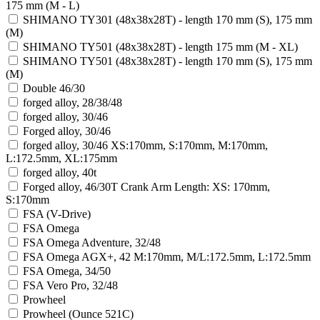
175 mm (M - L)
SHIMANO TY301 (48x38x28T) - length 170 mm (S), 175 mm
(M)
SHIMANO TY501 (48x38x28T) - length 175 mm (M - XL)
SHIMANO TY501 (48x38x28T) - length 170 mm (S), 175 mm
(M)
Double 46/30
forged alloy, 28/38/48
forged alloy, 30/46
Forged alloy, 30/46
forged alloy, 30/46 XS:170mm, S:170mm, M:170mm,
L:172.5mm, XL:175mm
forged alloy, 40t
Forged alloy, 46/30T Crank Arm Length: XS: 170mm,
S:170mm
FSA (V-Drive)
FSA Omega
FSA Omega Adventure, 32/48
FSA Omega AGX+, 42 M:170mm, M/L:172.5mm, L:172.5mm
FSA Omega, 34/50
FSA Vero Pro, 32/48
Prowheel
Prowheel (Ounce 521C)