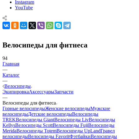
Instagram
YouTube
Велосипеды для фитнеса
94
Главная
—
Каталог
—
Велосипеды
Экипировка
Аксессуары
Запчасти
—
Велосипеды для фитнеса
Горные велосипеды
Женские велосипеды
Мужские
велосипеды
Детские велосипеды
Велосипеды
TREK
Велосипеды Giant
Велосипеды Liv
Велосипеды
Kellys
Велосипеды Scott
Велосипеды Fuji
Велосипеды
Merida
Велосипеды Totem
Велосипеды UpLand
Гравел
велосипеды
Велосипеды Favorit
Фэтбайки
Велосипеды