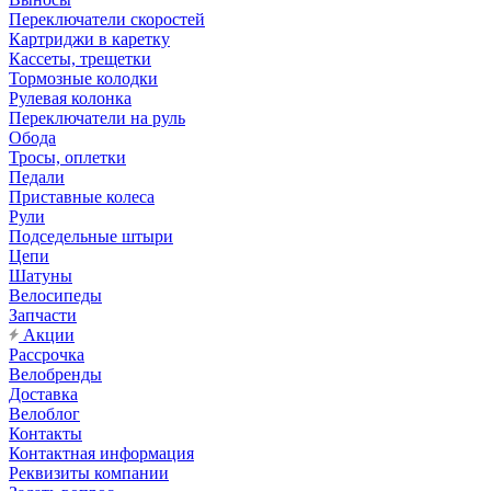
Переключатели скоростей
Картриджи в каретку
Кассеты, трещетки
Тормозные колодки
Рулевая колонка
Переключатели на руль
Обода
Тросы, оплетки
Педали
Приставные колеса
Рули
Подседельные штыри
Цепи
Шатуны
Велосипеды
Запчасти
Акции
Рассрочка
Велобренды
Доставка
Велоблог
Контакты
Контактная информация
Реквизиты компании