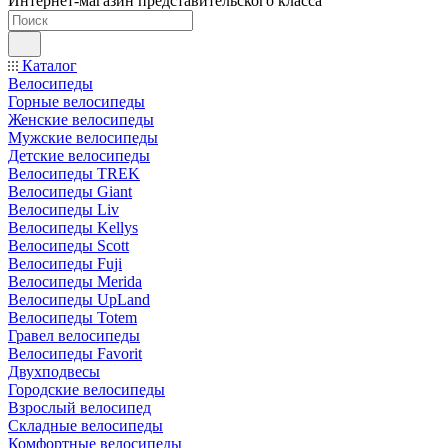
Интернет-магазин представительского класса
Каталог
Велосипеды
Горные велосипеды
Женские велосипеды
Мужские велосипеды
Детские велосипеды
Велосипеды TREK
Велосипеды Giant
Велосипеды Liv
Велосипеды Kellys
Велосипеды Scott
Велосипеды Fuji
Велосипеды Merida
Велосипеды UpLand
Велосипеды Totem
Гравел велосипеды
Велосипеды Favorit
Двухподвесы
Городские велосипеды
Взрослый велосипед
Складные велосипеды
Комфортные велосипеды