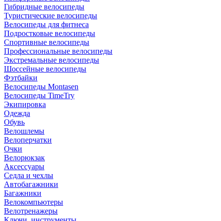
Гибридные велосипеды
Туристические велосипеды
Велосипеды для фитнеса
Подростковые велосипеды
Спортивные велосипеды
Профессиональные велосипеды
Экстремальные велосипеды
Шоссейные велосипеды
Фэтбайки
Велосипеды Montasen
Велосипеды TimeTry
Экипировка
Одежда
Обувь
Велошлемы
Велоперчатки
Очки
Велорюкзак
Аксессуары
Седла и чехлы
Автобагажники
Багажники
Велокомпьютеры
Велотренажеры
Ключи, инструменты