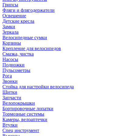
Грипсы
Фляги и флягодержатели
Освещение
Детские кресла
Замки
Зеркала
Велосипедные сумки
Корзины
Крепление для велосипедов
Смазка, чистка
Насосы
Подножки
Пульсометры
Рога
Звонки
Стойка для настройки велосипеда
Щитки
Запчасти
Велопокрышки
Бортировочные лопатки
Тормозные системы
Камеры, велоаптечки
Втулки
Спец инструмент
Выносы