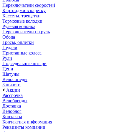
Переключатели скоростей
Картриджи в каретку
Кассеты, трещетки
Тормозные колодки
Рулевая колонка
Переключатели на руль
Обода
Тросы, оплетки
Педали
Приставные колеса
Рули
Подседельные штыри
Цепи
Шатуны
Велосипеды
Запчасти
Акции
Рассрочка
Велобренды
Доставка
Велоблог
Контакты
Контактная информация
Реквизиты компании