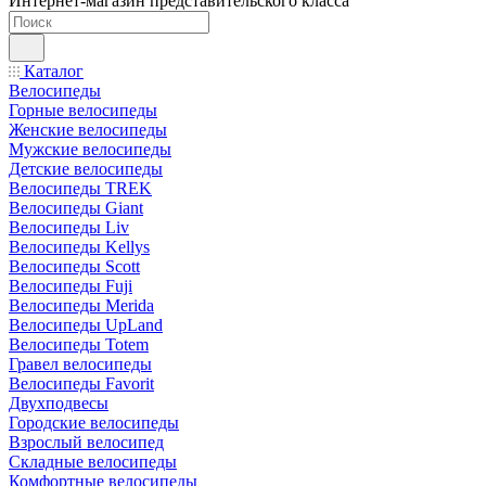
Интернет-магазин представительского класса
Каталог
Велосипеды
Горные велосипеды
Женские велосипеды
Мужские велосипеды
Детские велосипеды
Велосипеды TREK
Велосипеды Giant
Велосипеды Liv
Велосипеды Kellys
Велосипеды Scott
Велосипеды Fuji
Велосипеды Merida
Велосипеды UpLand
Велосипеды Totem
Гравел велосипеды
Велосипеды Favorit
Двухподвесы
Городские велосипеды
Взрослый велосипед
Складные велосипеды
Комфортные велосипеды