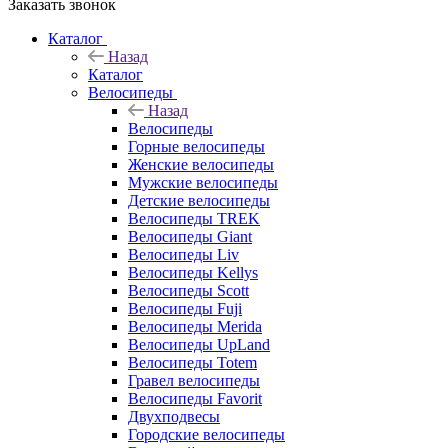
Заказать звонок
Каталог
Назад
Каталог
Велосипеды
Назад
Велосипеды
Горные велосипеды
Женские велосипеды
Мужские велосипеды
Детские велосипеды
Велосипеды TREK
Велосипеды Giant
Велосипеды Liv
Велосипеды Kellys
Велосипеды Scott
Велосипеды Fuji
Велосипеды Merida
Велосипеды UpLand
Велосипеды Totem
Гравел велосипеды
Велосипеды Favorit
Двухподвесы
Городские велосипеды