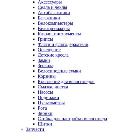
Аксессуары
Седла и чехлы
Автобагажники
Багажники
Велокомпьютеры
Велотренажеры
Ключи, инструменты
Грипсы
Фляги и флягодержатели
Освещение
Детские кресла
Замки
Зеркала
Велосипедные сумки
Корзины
Крепление для велосипедов
Смазка, чистка
Насосы
Подножки
Пульсометры
Рога
Звонки
Стойка для настройки велосипеда
Щитки
Запчасти