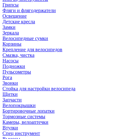
Грипсы
Фляги и флягодержатели
Освещение
Детские кресла
Замки
Зеркала
Велосипедные сумки
Корзины
Крепление для велосипедов
Смазка, чистка
Насосы
Подножки
Пульсометры
Рога
Звонки
Стойка для настройки велосипеда
Щитки
Запчасти
Велопокрышки
Бортировочные лопатки
Тормозные системы
Камеры, велоаптечки
Втулки
Спец инструмент
Выносы