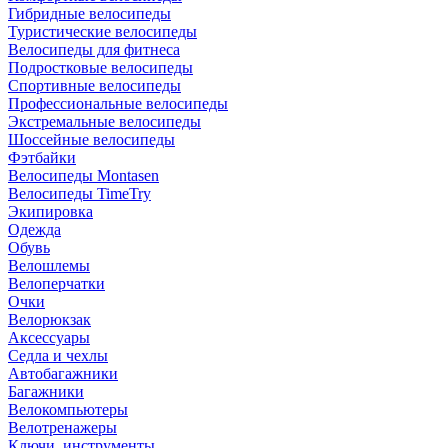
Гибридные велосипеды
Туристические велосипеды
Велосипеды для фитнеса
Подростковые велосипеды
Спортивные велосипеды
Профессиональные велосипеды
Экстремальные велосипеды
Шоссейные велосипеды
Фэтбайки
Велосипеды Montasen
Велосипеды TimeTry
Экипировка
Одежда
Обувь
Велошлемы
Велоперчатки
Очки
Велорюкзак
Аксессуары
Седла и чехлы
Автобагажники
Багажники
Велокомпьютеры
Велотренажеры
Ключи, инструменты