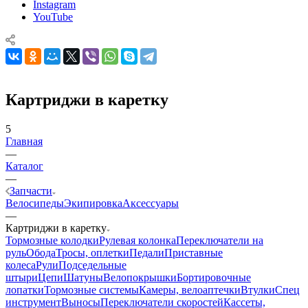
Instagram
YouTube
Картриджи в каретку
5
Главная
—
Каталог
—
Запчасти
Велосипеды
Экипировка
Аксессуары
—
Картриджи в каретку
Тормозные колодки
Рулевая колонка
Переключатели на
руль
Обода
Тросы, оплетки
Педали
Приставные
колеса
Рули
Подседельные
штыри
Цепи
Шатуны
Велопокрышки
Бортировочные
лопатки
Тормозные системы
Камеры, велоаптечки
Втулки
Спец
инструмент
Выносы
Переключатели скоростей
Кассеты,