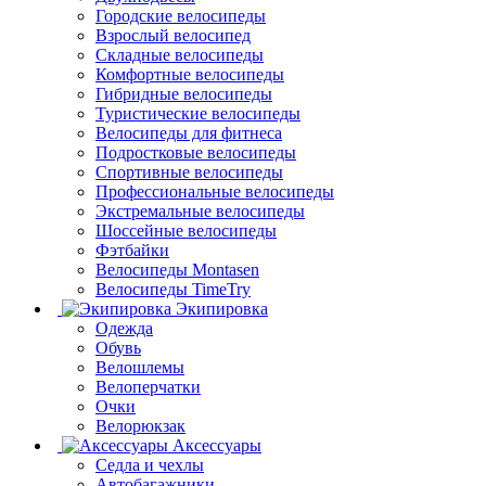
Городские велосипеды
Взрослый велосипед
Складные велосипеды
Комфортные велосипеды
Гибридные велосипеды
Туристические велосипеды
Велосипеды для фитнеса
Подростковые велосипеды
Спортивные велосипеды
Профессиональные велосипеды
Экстремальные велосипеды
Шоссейные велосипеды
Фэтбайки
Велосипеды Montasen
Велосипеды TimeTry
Экипировка
Одежда
Обувь
Велошлемы
Велоперчатки
Очки
Велорюкзак
Аксессуары
Седла и чехлы
Автобагажники