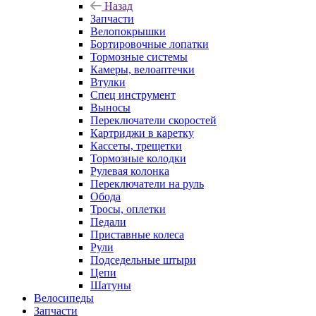
Назад
Запчасти
Велопокрышки
Бортировочные лопатки
Тормозные системы
Камеры, велоаптечки
Втулки
Спец инструмент
Выносы
Переключатели скоростей
Картриджи в каретку
Кассеты, трещетки
Тормозные колодки
Рулевая колонка
Переключатели на руль
Обода
Тросы, оплетки
Педали
Приставные колеса
Рули
Подседельные штыри
Цепи
Шатуны
Велосипеды
Запчасти