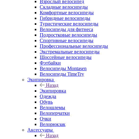
Взрослый велосипед
Складные велосипеды
Комфортные велосипеды
Гибридные велосипеды
Туристические велосипеды
Велосипеды для фитнеса
Подростковые велосипеды
Спортивные велосипеды
Профессиональные велосипеды
Экстремальные велосипеды
Шоссейные велосипеды
Фэтбайки
Велосипеды Montasen
Велосипеды TimeTry
Экипировка
Назад
Экипировка
Одежда
Обувь
Велошлемы
Велоперчатки
Очки
Велорюкзак
Аксессуары
Назад