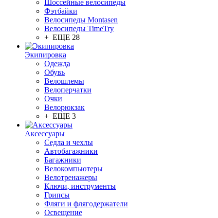
Шоссейные велосипеды
Фэтбайки
Велосипеды Montasen
Велосипеды TimeTry
+ ЕЩЕ 28
Экипировка
Одежда
Обувь
Велошлемы
Велоперчатки
Очки
Велорюкзак
+ ЕЩЕ 3
Аксессуары
Седла и чехлы
Автобагажники
Багажники
Велокомпьютеры
Велотренажеры
Ключи, инструменты
Грипсы
Фляги и флягодержатели
Освещение