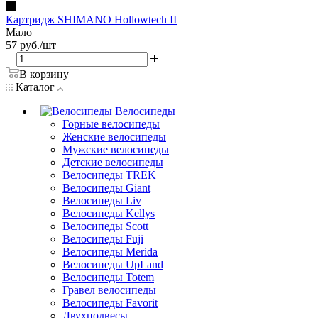
Картридж SHIMANO Hollowtech II
Мало
57
руб.
/шт
В корзину
Каталог
Велосипеды
Горные велосипеды
Женские велосипеды
Мужские велосипеды
Детские велосипеды
Велосипеды TREK
Велосипеды Giant
Велосипеды Liv
Велосипеды Kellys
Велосипеды Scott
Велосипеды Fuji
Велосипеды Merida
Велосипеды UpLand
Велосипеды Totem
Гравел велосипеды
Велосипеды Favorit
Двухподвесы