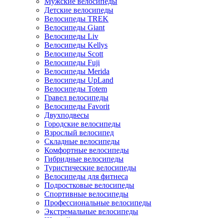
Мужские велосипеды
Детские велосипеды
Велосипеды TREK
Велосипеды Giant
Велосипеды Liv
Велосипеды Kellys
Велосипеды Scott
Велосипеды Fuji
Велосипеды Merida
Велосипеды UpLand
Велосипеды Totem
Гравел велосипеды
Велосипеды Favorit
Двухподвесы
Городские велосипеды
Взрослый велосипед
Складные велосипеды
Комфортные велосипеды
Гибридные велосипеды
Туристические велосипеды
Велосипеды для фитнеса
Подростковые велосипеды
Спортивные велосипеды
Профессиональные велосипеды
Экстремальные велосипеды