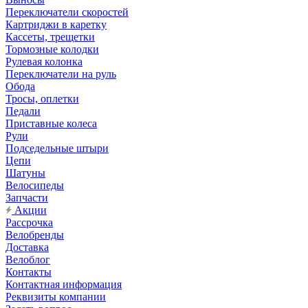
Переключатели скоростей
Картриджи в каретку
Кассеты, трещетки
Тормозные колодки
Рулевая колонка
Переключатели на руль
Обода
Тросы, оплетки
Педали
Приставные колеса
Рули
Подседельные штыри
Цепи
Шатуны
Велосипеды
Запчасти
Акции
Рассрочка
Велобренды
Доставка
Велоблог
Контакты
Контактная информация
Реквизиты компании