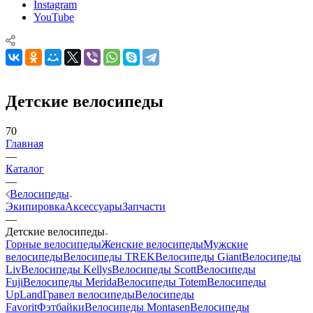
Instagram
YouTube
Детские велосипеды
70
Главная
—
Каталог
—
Велосипеды
Экипировка
Аксессуары
Запчасти
—
Детские велосипеды
Горные велосипеды
Женские велосипеды
Мужские
велосипеды
Велосипеды TREK
Велосипеды Giant
Велосипеды
Liv
Велосипеды Kellys
Велосипеды Scott
Велосипеды
Fuji
Велосипеды Merida
Велосипеды Totem
Велосипеды
UpLand
Гравел велосипеды
Велосипеды
Favorit
Фэтбайки
Велосипеды Montasen
Велосипеды