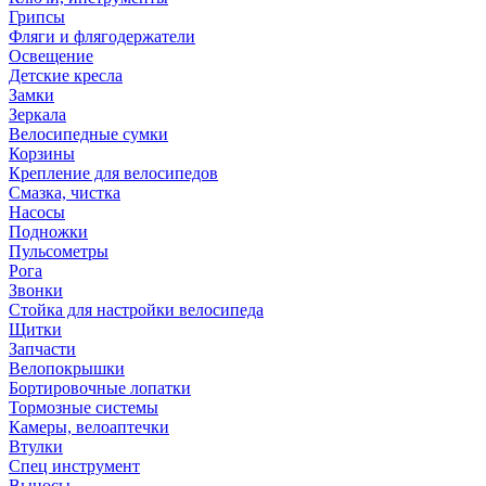
Грипсы
Фляги и флягодержатели
Освещение
Детские кресла
Замки
Зеркала
Велосипедные сумки
Корзины
Крепление для велосипедов
Смазка, чистка
Насосы
Подножки
Пульсометры
Рога
Звонки
Стойка для настройки велосипеда
Щитки
Запчасти
Велопокрышки
Бортировочные лопатки
Тормозные системы
Камеры, велоаптечки
Втулки
Спец инструмент
Выносы