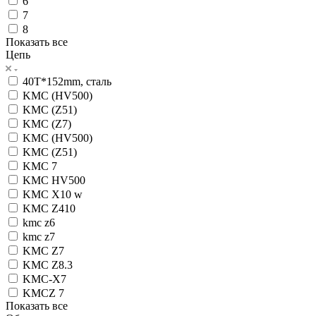
6
7
8
Показать все
Цепь
40T*152mm, сталь
KMC (HV500)
KMC (Z51)
KMC (Z7)
KMC (HV500)
KMC (Z51)
KMC 7
KMC HV500
KMC X10 w
KMC Z410
kmc z6
kmc z7
KMC Z7
KMC Z8.3
KMC-X7
KMCZ 7
Показать все