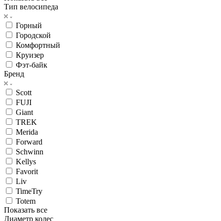
Тип велосипеда
Горный
Городской
Комфортный
Круизер
Фэт-байк
Бренд
Scott
FUJI
Giant
TREK
Merida
Forward
Schwinn
Kellys
Favorit
Liv
TimeTry
Totem
Показать все
Диаметр колес