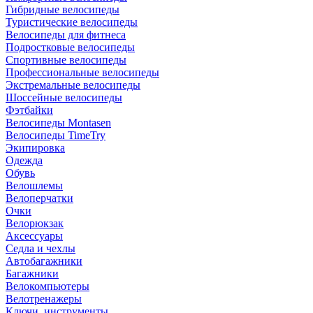
Гибридные велосипеды
Туристические велосипеды
Велосипеды для фитнеса
Подростковые велосипеды
Спортивные велосипеды
Профессиональные велосипеды
Экстремальные велосипеды
Шоссейные велосипеды
Фэтбайки
Велосипеды Montasen
Велосипеды TimeTry
Экипировка
Одежда
Обувь
Велошлемы
Велоперчатки
Очки
Велорюкзак
Аксессуары
Седла и чехлы
Автобагажники
Багажники
Велокомпьютеры
Велотренажеры
Ключи, инструменты