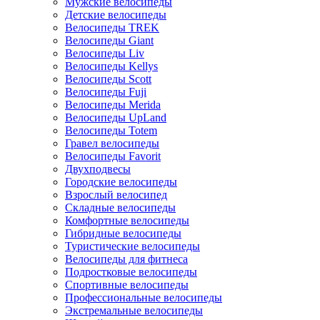
Мужские велосипеды
Детские велосипеды
Велосипеды TREK
Велосипеды Giant
Велосипеды Liv
Велосипеды Kellys
Велосипеды Scott
Велосипеды Fuji
Велосипеды Merida
Велосипеды UpLand
Велосипеды Totem
Гравел велосипеды
Велосипеды Favorit
Двухподвесы
Городские велосипеды
Взрослый велосипед
Складные велосипеды
Комфортные велосипеды
Гибридные велосипеды
Туристические велосипеды
Велосипеды для фитнеса
Подростковые велосипеды
Спортивные велосипеды
Профессиональные велосипеды
Экстремальные велосипеды