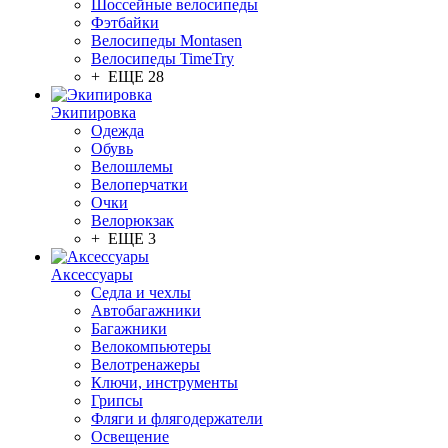
Шоссейные велосипеды
Фэтбайки
Велосипеды Montasen
Велосипеды TimeTry
+ ЕЩЕ 28
Экипировка
Одежда
Обувь
Велошлемы
Велоперчатки
Очки
Велорюкзак
+ ЕЩЕ 3
Аксессуары
Седла и чехлы
Автобагажники
Багажники
Велокомпьютеры
Велотренажеры
Ключи, инструменты
Грипсы
Фляги и флягодержатели
Освещение