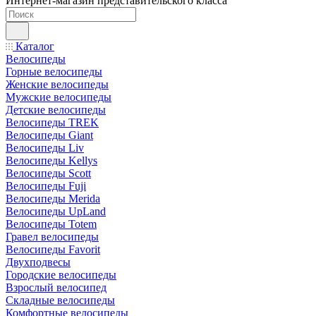
Интернет-магазин представительского класса
Каталог
Велосипеды
Горные велосипеды
Женские велосипеды
Мужские велосипеды
Детские велосипеды
Велосипеды TREK
Велосипеды Giant
Велосипеды Liv
Велосипеды Kellys
Велосипеды Scott
Велосипеды Fuji
Велосипеды Merida
Велосипеды UpLand
Велосипеды Totem
Гравел велосипеды
Велосипеды Favorit
Двухподвесы
Городские велосипеды
Взрослый велосипед
Складные велосипеды
Комфортные велосипеды