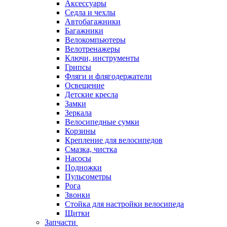
Аксессуары
Седла и чехлы
Автобагажники
Багажники
Велокомпьютеры
Велотренажеры
Ключи, инструменты
Грипсы
Фляги и флягодержатели
Освещение
Детские кресла
Замки
Зеркала
Велосипедные сумки
Корзины
Крепление для велосипедов
Смазка, чистка
Насосы
Подножки
Пульсометры
Рога
Звонки
Стойка для настройки велосипеда
Щитки
Запчасти