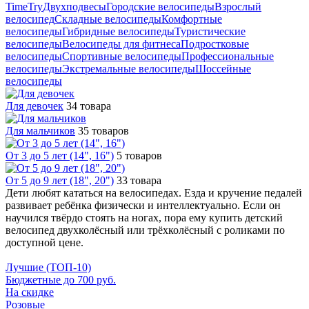
TimeTry
Двухподвесы
Городские велосипеды
Взрослый
велосипед
Складные велосипеды
Комфортные
велосипеды
Гибридные велосипеды
Туристические
велосипеды
Велосипеды для фитнеса
Подростковые
велосипеды
Спортивные велосипеды
Профессиональные
велосипеды
Экстремальные велосипеды
Шоссейные
велосипеды
Для девочек
34 товара
Для мальчиков
35 товаров
От 3 до 5 лет (14", 16")
5 товаров
От 5 до 9 лет (18", 20")
33 товара
Дети любят кататься на велосипедах. Езда и кручение педалей
развивает ребёнка физически и интеллектуально. Если он
научился твёрдо стоять на ногах, пора ему купить детский
велосипед двухколёсный или трёхколёсный с роликами по
доступной цене.
Лучшие (ТОП-10)
Бюджетные до 700 руб.
На скидке
Розовые