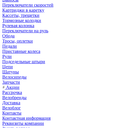
Переключатели скоростей
Картриджи в каретку
Кассеты, трещетки
Тормозные колодки
Рулевая колонка
Переключатели на руль
Обода
Тросы, оплетки
Педали
Приставные колеса
Рули
Подседельные штыри
Цепи
Шатуны
Велосипеды
Запчасти
Акции
Рассрочка
Велобренды
Доставка
Велоблог
Контакты
Контактная информация
Реквизиты компании