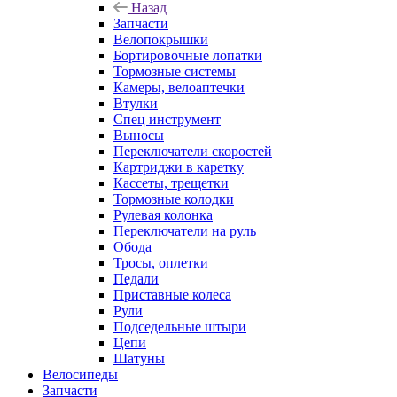
Назад
Запчасти
Велопокрышки
Бортировочные лопатки
Тормозные системы
Камеры, велоаптечки
Втулки
Спец инструмент
Выносы
Переключатели скоростей
Картриджи в каретку
Кассеты, трещетки
Тормозные колодки
Рулевая колонка
Переключатели на руль
Обода
Тросы, оплетки
Педали
Приставные колеса
Рули
Подседельные штыри
Цепи
Шатуны
Велосипеды
Запчасти