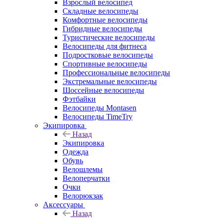
Взрослый велосипед
Складные велосипеды
Комфортные велосипеды
Гибридные велосипеды
Туристические велосипеды
Велосипеды для фитнеса
Подростковые велосипеды
Спортивные велосипеды
Профессиональные велосипеды
Экстремальные велосипеды
Шоссейные велосипеды
Фэтбайки
Велосипеды Montasen
Велосипеды TimeTry
Экипировка
Назад
Экипировка
Одежда
Обувь
Велошлемы
Велоперчатки
Очки
Велорюкзак
Аксессуары
Назад