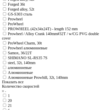
Forged 36t
Forged alloy, 52t
GS-S303 сталь
Prowheel
ProWheel
PROWHEEL (42x34x24T) - length 152 mm
Prowheel / Alloy Crank 140mm#32T / w/CG PVG double
cover
ProWheel Charm, 30t
Prowheel алюминиевые
Samox, 36/22T
SHIMANO SL-RS35 7S
steel, 32t, 140mm
алюминиевые
Алюминиевые
Алюминиевые Prowhill, 32t, 140mm
Показать все
Количество скоростей
1
20
21