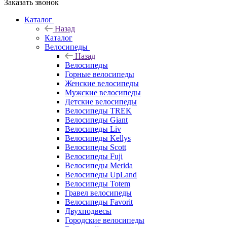
Заказать звонок
Каталог
Назад
Каталог
Велосипеды
Назад
Велосипеды
Горные велосипеды
Женские велосипеды
Мужские велосипеды
Детские велосипеды
Велосипеды TREK
Велосипеды Giant
Велосипеды Liv
Велосипеды Kellys
Велосипеды Scott
Велосипеды Fuji
Велосипеды Merida
Велосипеды UpLand
Велосипеды Totem
Гравел велосипеды
Велосипеды Favorit
Двухподвесы
Городские велосипеды