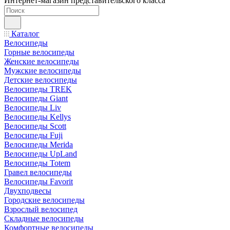
Интернет-магазин представительского класса
Каталог
Велосипеды
Горные велосипеды
Женские велосипеды
Мужские велосипеды
Детские велосипеды
Велосипеды TREK
Велосипеды Giant
Велосипеды Liv
Велосипеды Kellys
Велосипеды Scott
Велосипеды Fuji
Велосипеды Merida
Велосипеды UpLand
Велосипеды Totem
Гравел велосипеды
Велосипеды Favorit
Двухподвесы
Городские велосипеды
Взрослый велосипед
Складные велосипеды
Комфортные велосипеды