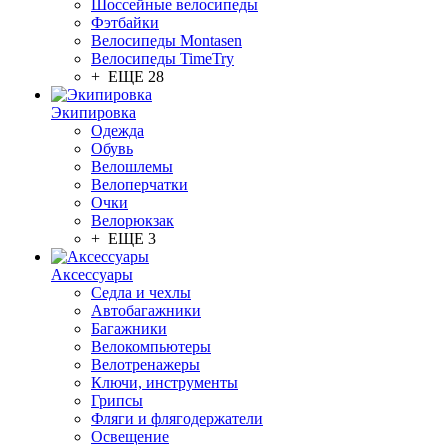
Шоссейные велосипеды
Фэтбайки
Велосипеды Montasen
Велосипеды TimeTry
+ ЕЩЕ 28
Экипировка
Одежда
Обувь
Велошлемы
Велоперчатки
Очки
Велорюкзак
+ ЕЩЕ 3
Аксессуары
Седла и чехлы
Автобагажники
Багажники
Велокомпьютеры
Велотренажеры
Ключи, инструменты
Грипсы
Фляги и флягодержатели
Освещение