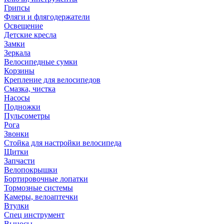
Грипсы
Фляги и флягодержатели
Освещение
Детские кресла
Замки
Зеркала
Велосипедные сумки
Корзины
Крепление для велосипедов
Смазка, чистка
Насосы
Подножки
Пульсометры
Рога
Звонки
Стойка для настройки велосипеда
Щитки
Запчасти
Велопокрышки
Бортировочные лопатки
Тормозные системы
Камеры, велоаптечки
Втулки
Спец инструмент
Выносы