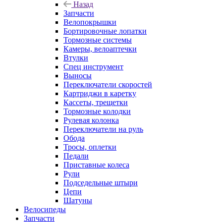
Назад
Запчасти
Велопокрышки
Бортировочные лопатки
Тормозные системы
Камеры, велоаптечки
Втулки
Спец инструмент
Выносы
Переключатели скоростей
Картриджи в каретку
Кассеты, трещетки
Тормозные колодки
Рулевая колонка
Переключатели на руль
Обода
Тросы, оплетки
Педали
Приставные колеса
Рули
Подседельные штыри
Цепи
Шатуны
Велосипеды
Запчасти