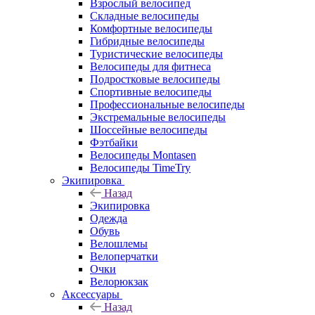
Взрослый велосипед
Складные велосипеды
Комфортные велосипеды
Гибридные велосипеды
Туристические велосипеды
Велосипеды для фитнеса
Подростковые велосипеды
Спортивные велосипеды
Профессиональные велосипеды
Экстремальные велосипеды
Шоссейные велосипеды
Фэтбайки
Велосипеды Montasen
Велосипеды TimeTry
Экипировка
Назад
Экипировка
Одежда
Обувь
Велошлемы
Велоперчатки
Очки
Велорюкзак
Аксессуары
Назад