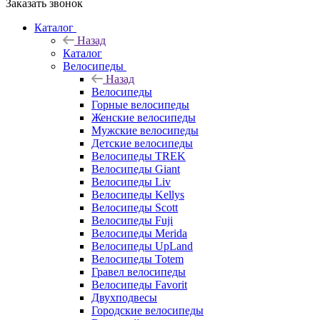
Заказать звонок
Каталог
Назад
Каталог
Велосипеды
Назад
Велосипеды
Горные велосипеды
Женские велосипеды
Мужские велосипеды
Детские велосипеды
Велосипеды TREK
Велосипеды Giant
Велосипеды Liv
Велосипеды Kellys
Велосипеды Scott
Велосипеды Fuji
Велосипеды Merida
Велосипеды UpLand
Велосипеды Totem
Гравел велосипеды
Велосипеды Favorit
Двухподвесы
Городские велосипеды