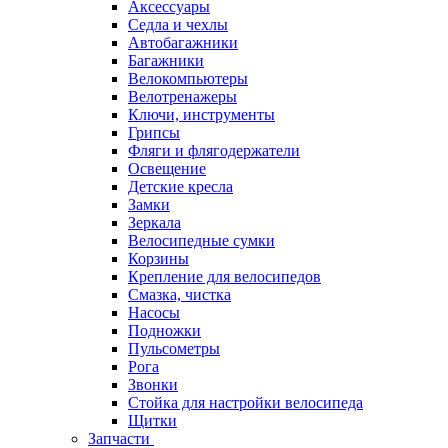
Аксессуары
Седла и чехлы
Автобагажники
Багажники
Велокомпьютеры
Велотренажеры
Ключи, инструменты
Грипсы
Фляги и флягодержатели
Освещение
Детские кресла
Замки
Зеркала
Велосипедные сумки
Корзины
Крепление для велосипедов
Смазка, чистка
Насосы
Подножки
Пульсометры
Рога
Звонки
Стойка для настройки велосипеда
Щитки
Запчасти