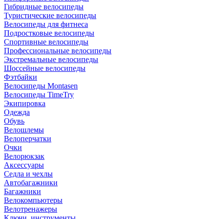
Гибридные велосипеды
Туристические велосипеды
Велосипеды для фитнеса
Подростковые велосипеды
Спортивные велосипеды
Профессиональные велосипеды
Экстремальные велосипеды
Шоссейные велосипеды
Фэтбайки
Велосипеды Montasen
Велосипеды TimeTry
Экипировка
Одежда
Обувь
Велошлемы
Велоперчатки
Очки
Велорюкзак
Аксессуары
Седла и чехлы
Автобагажники
Багажники
Велокомпьютеры
Велотренажеры
Ключи, инструменты