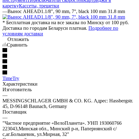
инструмент
Переключатели скоростей
Картриджи в
каретку
Кассеты, трещетки
—
Вынос AHEAD1.1/8", 90 mm, 7°, black 100 mm 31.8 mm
* Бесплатная доставка на все заказы по Минску от 100 руб.
Доставка по городам Беларуси платная.
Подробнее по
условиям доставки
Отложить
Сравнить
TimeTry
Характеристики
Изготовитель
—
MESSINGSCHLAGER GMBH & CO. KG. Адрес: Hassbergstr.
45, D-96148 Baunach, Germany
Поставщик
—
"Частное предприятие «ВелоПланета». УНП 193060766
223043,Минская обл., Минский р-н, Папернянский с/
с,аг.Большевик, ул.Мирная, 32"