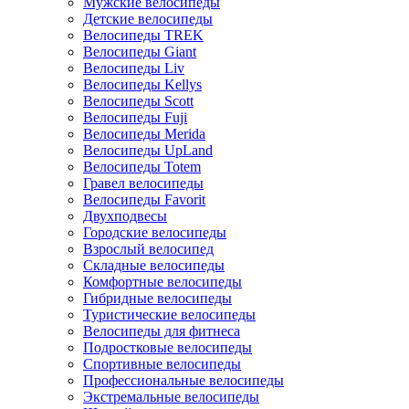
Мужские велосипеды
Детские велосипеды
Велосипеды TREK
Велосипеды Giant
Велосипеды Liv
Велосипеды Kellys
Велосипеды Scott
Велосипеды Fuji
Велосипеды Merida
Велосипеды UpLand
Велосипеды Totem
Гравел велосипеды
Велосипеды Favorit
Двухподвесы
Городские велосипеды
Взрослый велосипед
Складные велосипеды
Комфортные велосипеды
Гибридные велосипеды
Туристические велосипеды
Велосипеды для фитнеса
Подростковые велосипеды
Спортивные велосипеды
Профессиональные велосипеды
Экстремальные велосипеды