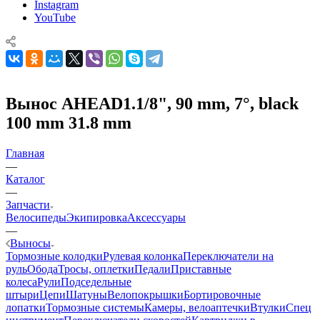
Instagram
YouTube
Вынос AHEAD1.1/8", 90 mm, 7°, black
100 mm 31.8 mm
Главная
—
Каталог
—
Запчасти
Велосипеды
Экипировка
Аксессуары
—
Выносы
Тормозные колодки
Рулевая колонка
Переключатели на
руль
Обода
Тросы, оплетки
Педали
Приставные
колеса
Рули
Подседельные
штыри
Цепи
Шатуны
Велопокрышки
Бортировочные
лопатки
Тормозные системы
Камеры, велоаптечки
Втулки
Спец