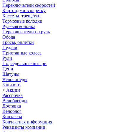
Переключатели скоростей
Картриджи в каретку
Кассеты, трещетки
Тормозные колодки
Рулевая колонка
Переключатели на руль
Обода
Тросы, оплетки
Педали
Приставные колеса
Рули
Подседельные штыри
Цепи
Шатуны
Велосипеды
Запчасти
Акции
Рассрочка
Велобренды
Доставка
Велоблог
Контакты
Контактная информация
Реквизиты компании