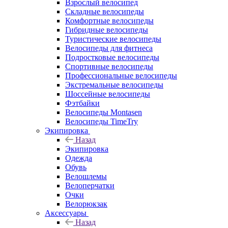
Взрослый велосипед
Складные велосипеды
Комфортные велосипеды
Гибридные велосипеды
Туристические велосипеды
Велосипеды для фитнеса
Подростковые велосипеды
Спортивные велосипеды
Профессиональные велосипеды
Экстремальные велосипеды
Шоссейные велосипеды
Фэтбайки
Велосипеды Montasen
Велосипеды TimeTry
Экипировка
Назад
Экипировка
Одежда
Обувь
Велошлемы
Велоперчатки
Очки
Велорюкзак
Аксессуары
Назад