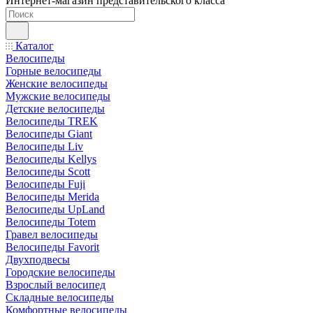
Интернет-магазин представительского класса
Каталог
Велосипеды
Горные велосипеды
Женские велосипеды
Мужские велосипеды
Детские велосипеды
Велосипеды TREK
Велосипеды Giant
Велосипеды Liv
Велосипеды Kellys
Велосипеды Scott
Велосипеды Fuji
Велосипеды Merida
Велосипеды UpLand
Велосипеды Totem
Гравел велосипеды
Велосипеды Favorit
Двухподвесы
Городские велосипеды
Взрослый велосипед
Складные велосипеды
Комфортные велосипеды