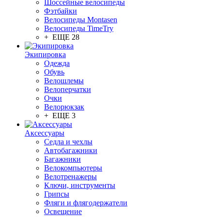
Шоссейные велосипеды
Фэтбайки
Велосипеды Montasen
Велосипеды TimeTry
+ ЕЩЕ 28
Экипировка
Одежда
Обувь
Велошлемы
Велоперчатки
Очки
Велорюкзак
+ ЕЩЕ 3
Аксессуары
Седла и чехлы
Автобагажники
Багажники
Велокомпьютеры
Велотренажеры
Ключи, инструменты
Грипсы
Фляги и флягодержатели
Освещение