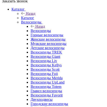
Заказать звонок
Каталог
Назад
Каталог
Велосипеды
Назад
Велосипеды
Горные велосипеды
Женские велосипеды
Мужские велосипеды
Детские велосипеды
Велосипеды TREK
Велосипеды Giant
Велосипеды Liv
Велосипеды Kellys
Велосипеды Scott
Велосипеды Fuji
Велосипеды Merida
Велосипеды UpLand
Велосипеды Totem
Гравел велосипеды
Велосипеды Favorit
Двухподвесы
Городские велосипеды