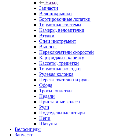
Назад
Запчасти
Велопокрышки
Бортировочные лопатки
Тормозные системы
Камеры, велоаптечки
Втулки
Спец инструмент
Выносы
Переключатели скоростей
Картриджи в каретку
Кассеты, трещетки
Тормозные колодки
Рулевая колонка
Переключатели на руль
Обода
Тросы, оплетки
Педали
Приставные колеса
Рули
Подседельные штыри
Цепи
Шатуны
Велосипеды
Запчасти