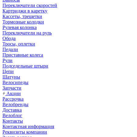
Переключатели скоростей
Картриджи в каретку
Кассеты, трещетки
Тормозные колодки
Рулевая колонка
Переключатели на руль
Обода
Тросы, оплетки
Педали
Приставные колеса
Рули
Подседельные штыри
Цепи
Шатуны
Велосипеды
Запчасти
Акции
Рассрочка
Велобренды
Доставка
Велоблог
Контакты
Контактная информация
Реквизиты компании