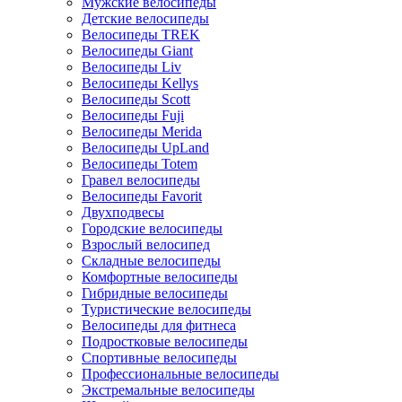
Мужские велосипеды
Детские велосипеды
Велосипеды TREK
Велосипеды Giant
Велосипеды Liv
Велосипеды Kellys
Велосипеды Scott
Велосипеды Fuji
Велосипеды Merida
Велосипеды UpLand
Велосипеды Totem
Гравел велосипеды
Велосипеды Favorit
Двухподвесы
Городские велосипеды
Взрослый велосипед
Складные велосипеды
Комфортные велосипеды
Гибридные велосипеды
Туристические велосипеды
Велосипеды для фитнеса
Подростковые велосипеды
Спортивные велосипеды
Профессиональные велосипеды
Экстремальные велосипеды