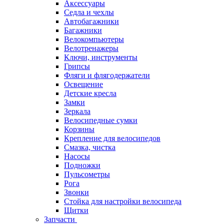
Аксессуары
Седла и чехлы
Автобагажники
Багажники
Велокомпьютеры
Велотренажеры
Ключи, инструменты
Грипсы
Фляги и флягодержатели
Освещение
Детские кресла
Замки
Зеркала
Велосипедные сумки
Корзины
Крепление для велосипедов
Смазка, чистка
Насосы
Подножки
Пульсометры
Рога
Звонки
Стойка для настройки велосипеда
Щитки
Запчасти