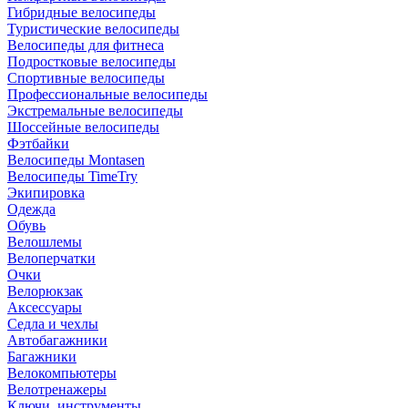
Гибридные велосипеды
Туристические велосипеды
Велосипеды для фитнеса
Подростковые велосипеды
Спортивные велосипеды
Профессиональные велосипеды
Экстремальные велосипеды
Шоссейные велосипеды
Фэтбайки
Велосипеды Montasen
Велосипеды TimeTry
Экипировка
Одежда
Обувь
Велошлемы
Велоперчатки
Очки
Велорюкзак
Аксессуары
Седла и чехлы
Автобагажники
Багажники
Велокомпьютеры
Велотренажеры
Ключи, инструменты