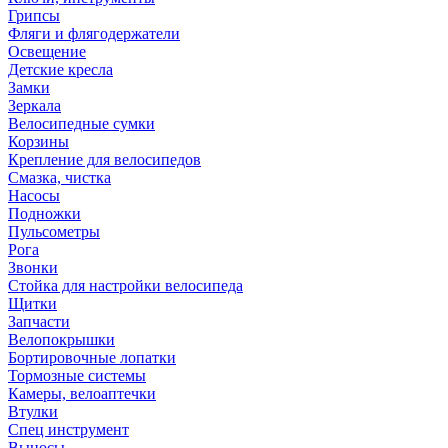
Грипсы
Фляги и флягодержатели
Освещение
Детские кресла
Замки
Зеркала
Велосипедные сумки
Корзины
Крепление для велосипедов
Смазка, чистка
Насосы
Подножки
Пульсометры
Рога
Звонки
Стойка для настройки велосипеда
Щитки
Запчасти
Велопокрышки
Бортировочные лопатки
Тормозные системы
Камеры, велоаптечки
Втулки
Спец инструмент
Выносы