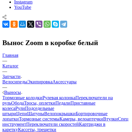
Instagram
YouTube
Вынос Zoom в коробке белый
Главная
—
Каталог
—
Запчасти
Велосипеды
Экипировка
Аксессуары
—
Выносы
Тормозные колодки
Рулевая колонка
Переключатели на
руль
Обода
Тросы, оплетки
Педали
Приставные
колеса
Рули
Подседельные
штыри
Цепи
Шатуны
Велопокрышки
Бортировочные
лопатки
Тормозные системы
Камеры, велоаптечки
Втулки
Спец
инструмент
Переключатели скоростей
Картриджи в
каретку
Кассеты, трещетки