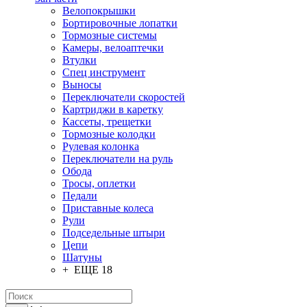
Велопокрышки
Бортировочные лопатки
Тормозные системы
Камеры, велоаптечки
Втулки
Спец инструмент
Выносы
Переключатели скоростей
Картриджи в каретку
Кассеты, трещетки
Тормозные колодки
Рулевая колонка
Переключатели на руль
Обода
Тросы, оплетки
Педали
Приставные колеса
Рули
Подседельные штыри
Цепи
Шатуны
+ ЕЩЕ 18