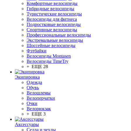
Комфортные велосипеды
Гибридные велосипеды
Туристические велосипеды
Велосипеды для фитнеса
Подростковые велосипеды
Спортивные велосипеды
Профессиональные велосипеды
Экстремальные велосипеды
Шоссейные велосипеды
Фэтбайки
Велосипеды Montasen
Велосипеды TimeTry
+ ЕЩЕ 28
Экипировка
Одежда
Обувь
Велошлемы
Велоперчатки
Очки
Велорюкзак
+ ЕЩЕ 3
Аксессуары
Седла и чехлы