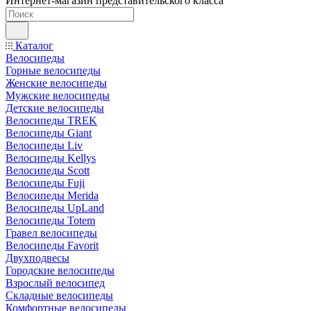
Интернет-магазин представительского класса
Каталог
Велосипеды
Горные велосипеды
Женские велосипеды
Мужские велосипеды
Детские велосипеды
Велосипеды TREK
Велосипеды Giant
Велосипеды Liv
Велосипеды Kellys
Велосипеды Scott
Велосипеды Fuji
Велосипеды Merida
Велосипеды UpLand
Велосипеды Totem
Гравел велосипеды
Велосипеды Favorit
Двухподвесы
Городские велосипеды
Взрослый велосипед
Складные велосипеды
Комфортные велосипеды