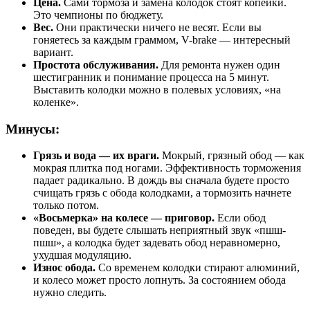
Цена.
Сами тормоза и замена колодок стоят копейки.
Это чемпионы по бюджету.
Вес.
Они практически ничего не весят. Если вы
гоняетесь за каждым граммом, V-brake — интересный
вариант.
Простота обслуживания.
Для ремонта нужен один
шестигранник и понимание процесса на 5 минут.
Выставить колодки можно в полевых условиях, «на
коленке».
Минусы:
Грязь и вода — их враги.
Мокрый, грязный обод — как
мокрая плитка под ногами. Эффективность торможения
падает радикально. В дождь вы сначала будете просто
счищать грязь с обода колодками, а тормозить начнете
только потом.
«Восьмерка» на колесе — приговор.
Если обод
поведен, вы будете слышать неприятный звук «пшш-
пшш», а колодка будет задевать обод неравномерно,
ухудшая модуляцию.
Износ обода.
Со временем колодки стирают алюминий,
и колесо может просто лопнуть. За состоянием обода
нужно следить.