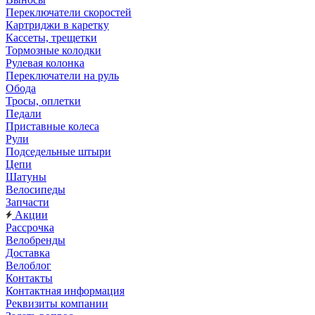
Переключатели скоростей
Картриджи в каретку
Кассеты, трещетки
Тормозные колодки
Рулевая колонка
Переключатели на руль
Обода
Тросы, оплетки
Педали
Приставные колеса
Рули
Подседельные штыри
Цепи
Шатуны
Велосипеды
Запчасти
Акции
Рассрочка
Велобренды
Доставка
Велоблог
Контакты
Контактная информация
Реквизиты компании