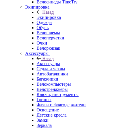
Велосипеды TimeTry
Экипировка
Назад
Экипировка
Одежда
Обувь
Велошлемы
Велоперчатки
Очки
Велорюкзак
Аксессуары
Назад
Аксессуары
Седла и чехлы
Автобагажники
Багажники
Велокомпьютеры
Велотренажеры
Ключи, инструменты
Грипсы
Фляги и флягодержатели
Освещение
Детские кресла
Замки
Зеркала