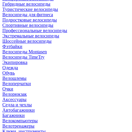
Гибридные велосипеды
Туристические велосипеды
Велосипеды для фитнеса
Подростковые велосипеды
Спортивные велосипеды
Профессиональные велосипеды
Экстремальные велосипеды
Шоссейные велосипеды
Фэтбайки
Велосипеды Montasen
Велосипеды TimeTry
Экипировка
Одежда
Обувь
Велошлемы
Велоперчатки
Очки
Велорюкзак
Аксессуары
Седла и чехлы
Автобагажники
Багажники
Велокомпьютеры
Велотренажеры
Ключи, инструменты