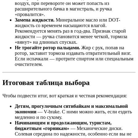
воздух, при перевороте он может попасть из
расширительного бачка в магистраль, и ручка
«провалится».
Замена жидкости.
Минеральное масло или DOT-
жидкость со временем насыщаются влагой.
Рекомендуется менять раз в год-два. Признак старой
жидкости — ручка становится менее четкой, тормоза
«вянут» на длинных спусках.
Не трогайте ротор пальцами.
Жир с рук, попав на
ротор, заставит тормоза издавать отвратительный визг.
Если испачкали — протрите спиртом или специальным
очистителем.
Итоговая таблица выбора
Чтобы подвести итог, вот краткая и честная рекомендация:
Детям, прогулочным ситибайкам и максимальной
экономии
— V-brake. С ними можно жить, если ездить
медленно и по сухому.
Начинающим и продолжающим, туристам,
бюджетным «горникам»
— Механические диски.
Солевая середина по надежности, особенно если вы не