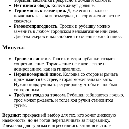
Тормозят механика прекрасно в дождь и слякоть.
Нет износа обода.
Колеса живут дольше.
Терпимость к геометрии.
Даже если на колесе
появилась легкая «восьмерка», на торможении это не
скажется.
Ремонтопригодность.
Тросик и рубашку можно
заменить в любом городском веломагазине или селе.
Для бэкпекеров и дальнобоев это очень важный плюс.
Минусы:
Трение в системе.
Тросик внутри рубашки создает
сопротивление. Торможение не такое легкое и
дозированное, как на гидравлике.
Неравномерный износ.
Колодка со стороны рычага
прижимается быстрее, вторая может запаздывать.
Нужно подкручивать регулировку, чтобы износ был
синхронным.
Требуют ухода за тросом.
Рубашки забиваются грязью,
трос может ржаветь, и тогда ход ручки становится
тугим.
Вердикт:
прекрасный выбор для тех, кто хочет дисковую
надежность, но не готов переплачивать за гидравлику.
Идеальны для туризма и агрессивного катания в стиле