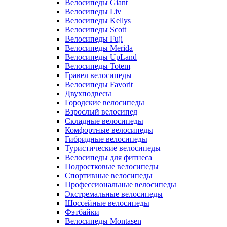
Велосипеды Giant
Велосипеды Liv
Велосипеды Kellys
Велосипеды Scott
Велосипеды Fuji
Велосипеды Merida
Велосипеды UpLand
Велосипеды Totem
Гравел велосипеды
Велосипеды Favorit
Двухподвесы
Городские велосипеды
Взрослый велосипед
Складные велосипеды
Комфортные велосипеды
Гибридные велосипеды
Туристические велосипеды
Велосипеды для фитнеса
Подростковые велосипеды
Спортивные велосипеды
Профессиональные велосипеды
Экстремальные велосипеды
Шоссейные велосипеды
Фэтбайки
Велосипеды Montasen