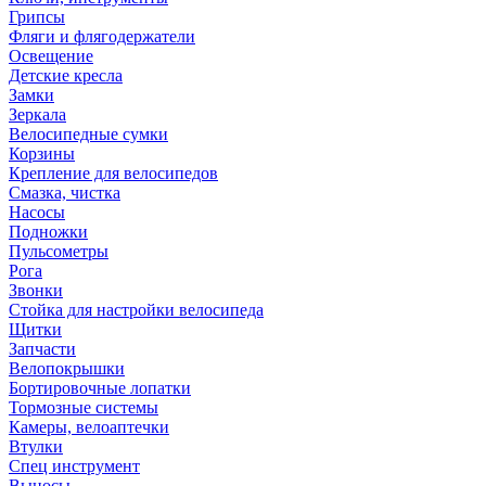
Грипсы
Фляги и флягодержатели
Освещение
Детские кресла
Замки
Зеркала
Велосипедные сумки
Корзины
Крепление для велосипедов
Смазка, чистка
Насосы
Подножки
Пульсометры
Рога
Звонки
Стойка для настройки велосипеда
Щитки
Запчасти
Велопокрышки
Бортировочные лопатки
Тормозные системы
Камеры, велоаптечки
Втулки
Спец инструмент
Выносы