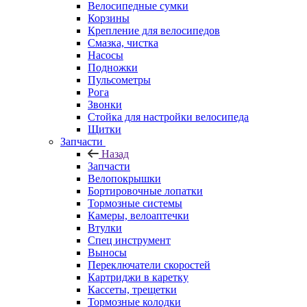
Велосипедные сумки
Корзины
Крепление для велосипедов
Смазка, чистка
Насосы
Подножки
Пульсометры
Рога
Звонки
Стойка для настройки велосипеда
Щитки
Запчасти
Назад
Запчасти
Велопокрышки
Бортировочные лопатки
Тормозные системы
Камеры, велоаптечки
Втулки
Спец инструмент
Выносы
Переключатели скоростей
Картриджи в каретку
Кассеты, трещетки
Тормозные колодки