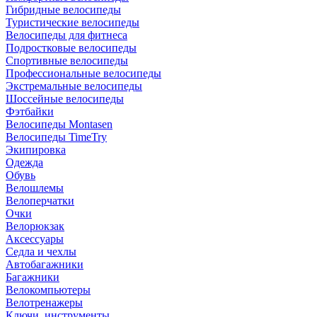
Гибридные велосипеды
Туристические велосипеды
Велосипеды для фитнеса
Подростковые велосипеды
Спортивные велосипеды
Профессиональные велосипеды
Экстремальные велосипеды
Шоссейные велосипеды
Фэтбайки
Велосипеды Montasen
Велосипеды TimeTry
Экипировка
Одежда
Обувь
Велошлемы
Велоперчатки
Очки
Велорюкзак
Аксессуары
Седла и чехлы
Автобагажники
Багажники
Велокомпьютеры
Велотренажеры
Ключи, инструменты