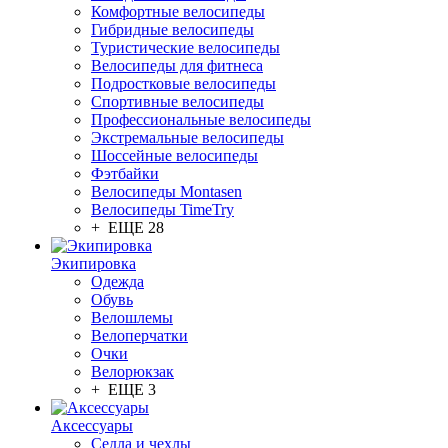
Комфортные велосипеды
Гибридные велосипеды
Туристические велосипеды
Велосипеды для фитнеса
Подростковые велосипеды
Спортивные велосипеды
Профессиональные велосипеды
Экстремальные велосипеды
Шоссейные велосипеды
Фэтбайки
Велосипеды Montasen
Велосипеды TimeTry
+ ЕЩЕ 28
Экипировка
Одежда
Обувь
Велошлемы
Велоперчатки
Очки
Велорюкзак
+ ЕЩЕ 3
Аксессуары
Седла и чехлы