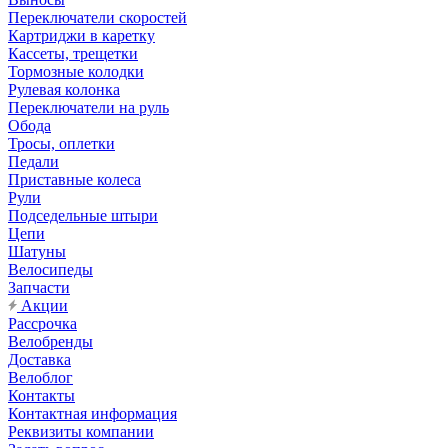
Переключатели скоростей
Картриджи в каретку
Кассеты, трещетки
Тормозные колодки
Рулевая колонка
Переключатели на руль
Обода
Тросы, оплетки
Педали
Приставные колеса
Рули
Подседельные штыри
Цепи
Шатуны
Велосипеды
Запчасти
Акции
Рассрочка
Велобренды
Доставка
Велоблог
Контакты
Контактная информация
Реквизиты компании