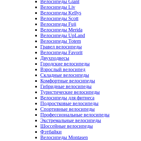
Велосипеды Giant
Велосипеды Liv
Велосипеды Kellys
Велосипеды Scott
Велосипеды Fuji
Велосипеды Merida
Велосипеды UpLand
Велосипеды Totem
Гравел велосипеды
Велосипеды Favorit
Двухподвесы
Городские велосипеды
Взрослый велосипед
Складные велосипеды
Комфортные велосипеды
Гибридные велосипеды
Туристические велосипеды
Велосипеды для фитнеса
Подростковые велосипеды
Спортивные велосипеды
Профессиональные велосипеды
Экстремальные велосипеды
Шоссейные велосипеды
Фэтбайки
Велосипеды Montasen