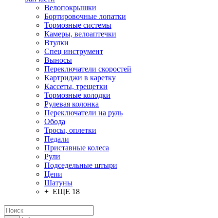
Велопокрышки
Бортировочные лопатки
Тормозные системы
Камеры, велоаптечки
Втулки
Спец инструмент
Выносы
Переключатели скоростей
Картриджи в каретку
Кассеты, трещетки
Тормозные колодки
Рулевая колонка
Переключатели на руль
Обода
Тросы, оплетки
Педали
Приставные колеса
Рули
Подседельные штыри
Цепи
Шатуны
+ ЕЩЕ 18