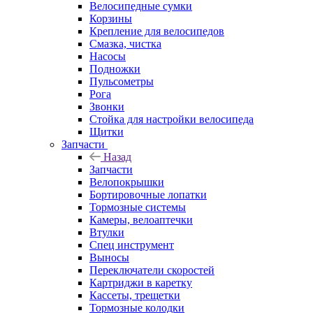
Велосипедные сумки
Корзины
Крепление для велосипедов
Смазка, чистка
Насосы
Подножки
Пульсометры
Рога
Звонки
Стойка для настройки велосипеда
Щитки
Запчасти
Назад
Запчасти
Велопокрышки
Бортировочные лопатки
Тормозные системы
Камеры, велоаптечки
Втулки
Спец инструмент
Выносы
Переключатели скоростей
Картриджи в каретку
Кассеты, трещетки
Тормозные колодки