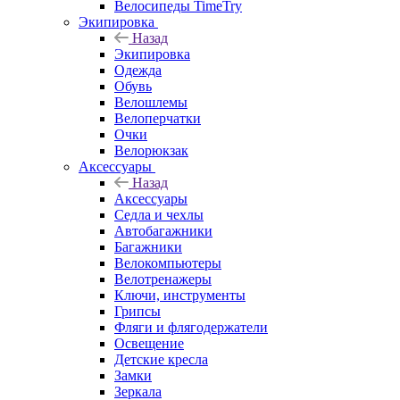
Велосипеды TimeTry
Экипировка
Назад
Экипировка
Одежда
Обувь
Велошлемы
Велоперчатки
Очки
Велорюкзак
Аксессуары
Назад
Аксессуары
Седла и чехлы
Автобагажники
Багажники
Велокомпьютеры
Велотренажеры
Ключи, инструменты
Грипсы
Фляги и флягодержатели
Освещение
Детские кресла
Замки
Зеркала