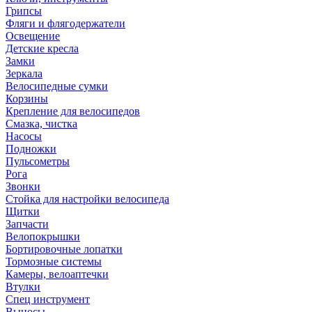
Грипсы
Фляги и флягодержатели
Освещение
Детские кресла
Замки
Зеркала
Велосипедные сумки
Корзины
Крепление для велосипедов
Смазка, чистка
Насосы
Подножки
Пульсометры
Рога
Звонки
Стойка для настройки велосипеда
Щитки
Запчасти
Велопокрышки
Бортировочные лопатки
Тормозные системы
Камеры, велоаптечки
Втулки
Спец инструмент
Выносы