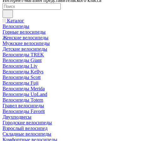
Интернет-магазин представительского класса
Каталог
Велосипеды
Горные велосипеды
Женские велосипеды
Мужские велосипеды
Детские велосипеды
Велосипеды TREK
Велосипеды Giant
Велосипеды Liv
Велосипеды Kellys
Велосипеды Scott
Велосипеды Fuji
Велосипеды Merida
Велосипеды UpLand
Велосипеды Totem
Гравел велосипеды
Велосипеды Favorit
Двухподвесы
Городские велосипеды
Взрослый велосипед
Складные велосипеды
Комфортные велосипеды