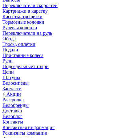
Переключатели скоростей
Картриджи в каретку
Кассеты, трещетки
Тормозные колодки
Рулевая колонка
Переключатели на руль
Обода
Тросы, оплетки
Педали
Приставные колеса
Рули
Подседельные штыри
Цепи
Шатуны
Велосипеды
Запчасти
Акции
Рассрочка
Велобренды
Доставка
Велоблог
Контакты
Контактная информация
Реквизиты компании