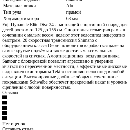
Материал вилки
Alu
Тип руля
прямой
Ход амортизатора
63 мм
Fuji Dynamite Elite Disc 24 - настоящий спортивный снаряд для
детей ростом от 125 до 155 см. Спортивная геометрия рамы в
сочетании с малым весом делают этот велосипед невероятно
быстрым. 20 скоростная трансмиссия Shimano с
оборудованием класса Deore позволит вскарабкаться даже на
самые крутые подъёмы а также достичь максимальных
скоростей на спусках. Амортизационная воздушная вилка
Santour с блокировкой позволит агрессивно и уверенно
мчаться по пересечённой местности, а эффективные дисковые
гидравлические тормоза Tektro остановят велосипед в любой
ситуации. Высокопрочные двойные ободья в сочетании с
покрышками Schwalbe обеспечат прекрасный накат и уровень
сцепления с любой поверхностью.
Отзывы
Нет оценок
Оставить отзыв