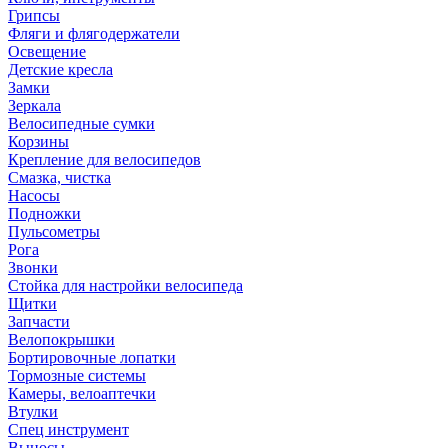
Грипсы
Фляги и флягодержатели
Освещение
Детские кресла
Замки
Зеркала
Велосипедные сумки
Корзины
Крепление для велосипедов
Смазка, чистка
Насосы
Подножки
Пульсометры
Рога
Звонки
Стойка для настройки велосипеда
Щитки
Запчасти
Велопокрышки
Бортировочные лопатки
Тормозные системы
Камеры, велоаптечки
Втулки
Спец инструмент
Выносы