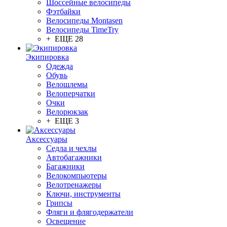
Шоссейные велосипеды
Фэтбайки
Велосипеды Montasen
Велосипеды TimeTry
+ ЕЩЕ 28
Экипировка
Одежда
Обувь
Велошлемы
Велоперчатки
Очки
Велорюкзак
+ ЕЩЕ 3
Аксессуары
Седла и чехлы
Автобагажники
Багажники
Велокомпьютеры
Велотренажеры
Ключи, инструменты
Грипсы
Фляги и флягодержатели
Освещение