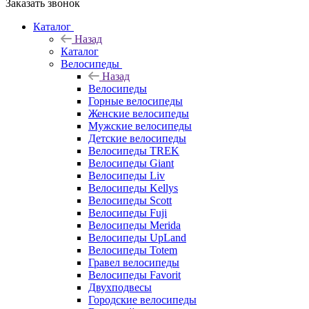
Заказать звонок
Каталог
Назад
Каталог
Велосипеды
Назад
Велосипеды
Горные велосипеды
Женские велосипеды
Мужские велосипеды
Детские велосипеды
Велосипеды TREK
Велосипеды Giant
Велосипеды Liv
Велосипеды Kellys
Велосипеды Scott
Велосипеды Fuji
Велосипеды Merida
Велосипеды UpLand
Велосипеды Totem
Гравел велосипеды
Велосипеды Favorit
Двухподвесы
Городские велосипеды