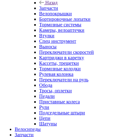
Назад
Запчасти
Велопокрышки
Бортировочные лопатки
Тормозные системы
Камеры, велоаптечки
Втулки
Спец инструмент
Выносы
Переключатели скоростей
Картриджи в каретку
Кассеты, трещетки
Тормозные колодки
Рулевая колонка
Переключатели на руль
Обода
Тросы, оплетки
Педали
Приставные колеса
Рули
Подседельные штыри
Цепи
Шатуны
Велосипеды
Запчасти