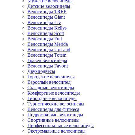
Мужские велосипеды
Детские велосипеды
Велосипеды TREK
Велосипеды Giant
Велосипеды Liv
Велосипеды Kellys
Велосипеды Scott
Велосипеды Fuji
Велосипеды Merida
Велосипеды UpLand
Велосипеды Totem
Гравел велосипеды
Велосипеды Favorit
Двухподвесы
Городские велосипеды
Взрослый велосипед
Складные велосипеды
Комфортные велосипеды
Гибридные велосипеды
Туристические велосипеды
Велосипеды для фитнеса
Подростковые велосипеды
Спортивные велосипеды
Профессиональные велосипеды
Экстремальные велосипеды