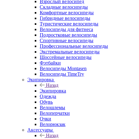
Взрослый велосипед
Складные велосипеды
Комфортные велосипеды
Гибридные велосипеды
Туристические велосипеды
Велосипеды для фитнеса
Подростковые велосипеды
Спортивные велосипеды
Профессиональные велосипеды
Экстремальные велосипеды
Шоссейные велосипеды
Фэтбайки
Велосипеды Montasen
Велосипеды TimeTry
Экипировка
Назад
Экипировка
Одежда
Обувь
Велошлемы
Велоперчатки
Очки
Велорюкзак
Аксессуары
Назад