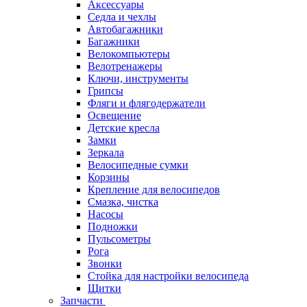
Аксессуары
Седла и чехлы
Автобагажники
Багажники
Велокомпьютеры
Велотренажеры
Ключи, инструменты
Грипсы
Фляги и флягодержатели
Освещение
Детские кресла
Замки
Зеркала
Велосипедные сумки
Корзины
Крепление для велосипедов
Смазка, чистка
Насосы
Подножки
Пульсометры
Рога
Звонки
Стойка для настройки велосипеда
Щитки
Запчасти