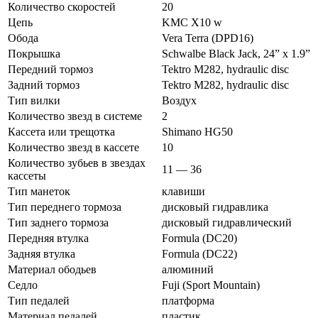
Количество скоростей
20
Цепь
KMC X10 w
Обода
Vera Terra (DPD16)
Покрышка
Schwalbe Black Jack, 24” x 1.9”
Передний тормоз
Tektro M282, hydraulic disc
Задний тормоз
Tektro M282, hydraulic disc
Тип вилки
Воздух
Количество звезд в системе
2
Кассета или трещотка
Shimano HG50
Количество звезд в кассете
10
Количество зубьев в звездах
11 — 36
кассеты
Тип манеток
клавиши
Тип переднего тормоза
дисковый гидравлика
Тип заднего тормоза
дисковый гидравлический
Передняя втулка
Formula (DC20)
Задняя втулка
Formula (DC22)
Материал ободьев
алюминий
Седло
Fuji (Sport Mountain)
Тип педалей
платформа
Материал педалей
пластик