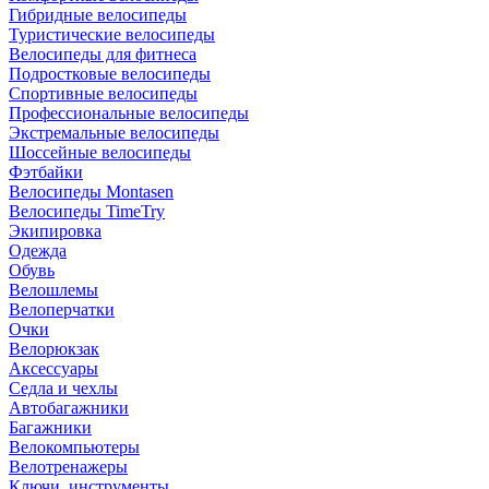
Гибридные велосипеды
Туристические велосипеды
Велосипеды для фитнеса
Подростковые велосипеды
Спортивные велосипеды
Профессиональные велосипеды
Экстремальные велосипеды
Шоссейные велосипеды
Фэтбайки
Велосипеды Montasen
Велосипеды TimeTry
Экипировка
Одежда
Обувь
Велошлемы
Велоперчатки
Очки
Велорюкзак
Аксессуары
Седла и чехлы
Автобагажники
Багажники
Велокомпьютеры
Велотренажеры
Ключи, инструменты