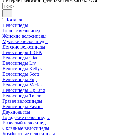
Интернет-магазин представительского класса
Каталог
Велосипеды
Горные велосипеды
Женские велосипеды
Мужские велосипеды
Детские велосипеды
Велосипеды TREK
Велосипеды Giant
Велосипеды Liv
Велосипеды Kellys
Велосипеды Scott
Велосипеды Fuji
Велосипеды Merida
Велосипеды UpLand
Велосипеды Totem
Гравел велосипеды
Велосипеды Favorit
Двухподвесы
Городские велосипеды
Взрослый велосипед
Складные велосипеды
Комфортные велосипеды