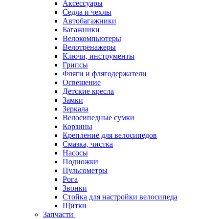
Аксессуары
Седла и чехлы
Автобагажники
Багажники
Велокомпьютеры
Велотренажеры
Ключи, инструменты
Грипсы
Фляги и флягодержатели
Освещение
Детские кресла
Замки
Зеркала
Велосипедные сумки
Корзины
Крепление для велосипедов
Смазка, чистка
Насосы
Подножки
Пульсометры
Рога
Звонки
Стойка для настройки велосипеда
Щитки
Запчасти