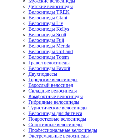
Мужские велосипеды
Детские велосипеды
Велосипеды TREK
Велосипеды Giant
Велосипеды Liv
Велосипеды Kellys
Велосипеды Scott
Велосипеды Fuji
Велосипеды Merida
Велосипеды UpLand
Велосипеды Totem
Гравел велосипеды
Велосипеды Favorit
Двухподвесы
Городские велосипеды
Взрослый велосипед
Складные велосипеды
Комфортные велосипеды
Гибридные велосипеды
Туристические велосипеды
Велосипеды для фитнеса
Подростковые велосипеды
Спортивные велосипеды
Профессиональные велосипеды
Экстремальные велосипеды