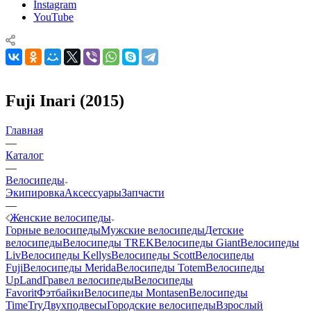
Instagram
YouTube
Fuji Inari (2015)
Главная
—
Каталог
—
Велосипеды
Экипировка
Аксессуары
Запчасти
—
Женские велосипеды
Горные велосипеды
Мужские велосипеды
Детские
велосипеды
Велосипеды TREK
Велосипеды Giant
Велосипеды
Liv
Велосипеды Kellys
Велосипеды Scott
Велосипеды
Fuji
Велосипеды Merida
Велосипеды Totem
Велосипеды
UpLand
Гравел велосипеды
Велосипеды
Favorit
Фэтбайки
Велосипеды Montasen
Велосипеды
TimeTry
Двухподвесы
Городские велосипеды
Взрослый