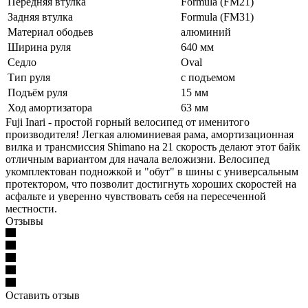
Передняя втулка
Formula (FM21)
Задняя втулка
Formula (FM31)
Материал ободьев
алюминий
Ширина руля
640 мм
Седло
Oval
Тип руля
с подъемом
Подъём руля
15 мм
Ход амортизатора
63 мм
Fuji Inari - простой горный велосипед от именитого
производителя! Легкая алюминиевая рама, амортизационная
вилка и трансмиссия Shimano на 21 скорость делают этот байк
отличным вариантом для начала веложизни. Велосипед
укомплектован подножкой и "обут" в шины с универсальным
протектором, что позволит достигнуть хороших скоростей на
асфальте и уверенно чувствовать себя на пересеченной
местности.
Отзывы
Оставить отзыв