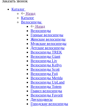
Заказать звонок
Каталог
Назад
Каталог
Велосипеды
Назад
Велосипеды
Горные велосипеды
Женские велосипеды
Мужские велосипеды
Детские велосипеды
Велосипеды TREK
Велосипеды Giant
Велосипеды Liv
Велосипеды Kellys
Велосипеды Scott
Велосипеды Fuji
Велосипеды Merida
Велосипеды UpLand
Велосипеды Totem
Гравел велосипеды
Велосипеды Favorit
Двухподвесы
Городские велосипеды