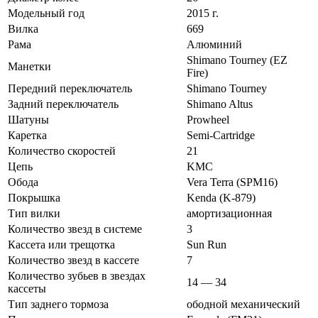
Модельный год
2015 г.
Вилка
669
Рама
Алюминий
Shimano Tourney (EZ
Манетки
Fire)
Передний переключатель
Shimano Tourney
Задний переключатель
Shimano Altus
Шатуны
Prowheel
Каретка
Semi-Cartridge
Количество скоростей
21
Цепь
KMC
Обода
Vera Terra (SPM16)
Покрышка
Kenda (K-879)
Тип вилки
амортизационная
Количество звезд в системе
3
Кассета или трещотка
Sun Run
Количество звезд в кассете
7
Количество зубьев в звездах
14 — 34
кассеты
Тип заднего тормоза
ободной механический