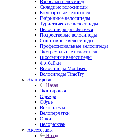
Взрослый велосипед
Складные велосипеды
Комфортные велосипеды
Гибридные велосипеды
Туристические велосипеды
Велосипеды для фитнеса
Подростковые велосипеды
Спортивные велосипеды
Профессиональные велосипеды
Экстремальные велосипеды
Шоссейные велосипеды
Фэтбайки
Велосипеды Montasen
Велосипеды TimeTry
Экипировка
Назад
Экипировка
Одежда
Обувь
Велошлемы
Велоперчатки
Очки
Велорюкзак
Аксессуары
Назад