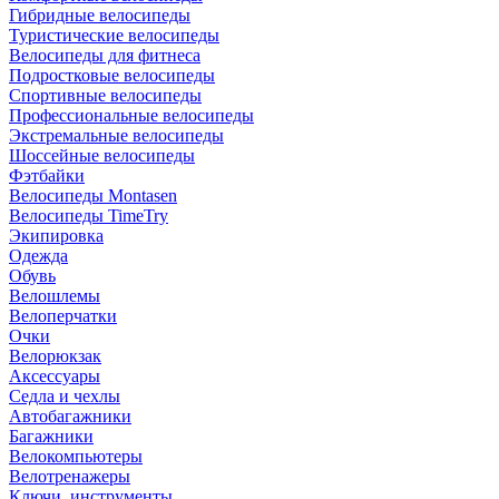
Гибридные велосипеды
Туристические велосипеды
Велосипеды для фитнеса
Подростковые велосипеды
Спортивные велосипеды
Профессиональные велосипеды
Экстремальные велосипеды
Шоссейные велосипеды
Фэтбайки
Велосипеды Montasen
Велосипеды TimeTry
Экипировка
Одежда
Обувь
Велошлемы
Велоперчатки
Очки
Велорюкзак
Аксессуары
Седла и чехлы
Автобагажники
Багажники
Велокомпьютеры
Велотренажеры
Ключи, инструменты