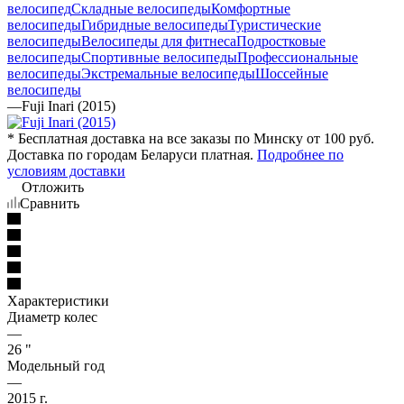
велосипед
Складные велосипеды
Комфортные
велосипеды
Гибридные велосипеды
Туристические
велосипеды
Велосипеды для фитнеса
Подростковые
велосипеды
Спортивные велосипеды
Профессиональные
велосипеды
Экстремальные велосипеды
Шоссейные
велосипеды
—
Fuji Inari (2015)
* Бесплатная доставка на все заказы по Минску от 100 руб.
Доставка по городам Беларуси платная.
Подробнее по
условиям доставки
Отложить
Сравнить
Характеристики
Диаметр колес
—
26 "
Модельный год
—
2015 г.