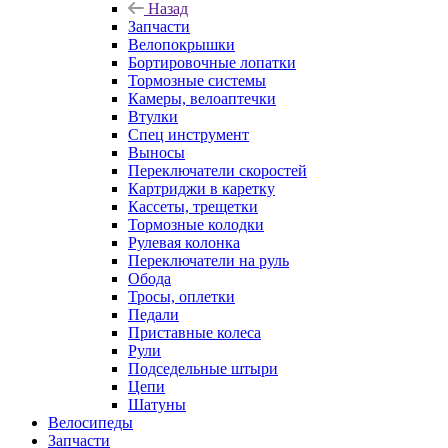
Назад
Запчасти
Велопокрышки
Бортировочные лопатки
Тормозные системы
Камеры, велоаптечки
Втулки
Спец инструмент
Выносы
Переключатели скоростей
Картриджи в каретку
Кассеты, трещетки
Тормозные колодки
Рулевая колонка
Переключатели на руль
Обода
Тросы, оплетки
Педали
Приставные колеса
Рули
Подседельные штыри
Цепи
Шатуны
Велосипеды
Запчасти