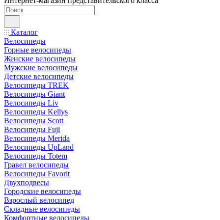
Интернет-магазин представительского класса
Каталог
Велосипеды
Горные велосипеды
Женские велосипеды
Мужские велосипеды
Детские велосипеды
Велосипеды TREK
Велосипеды Giant
Велосипеды Liv
Велосипеды Kellys
Велосипеды Scott
Велосипеды Fuji
Велосипеды Merida
Велосипеды UpLand
Велосипеды Totem
Гравел велосипеды
Велосипеды Favorit
Двухподвесы
Городские велосипеды
Взрослый велосипед
Складные велосипеды
Комфортные велосипеды