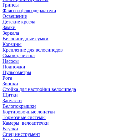
Грипсы
Фляги и флягодержатели
Освещение
Детские кресла
Замки
Зеркала
Велосипедные сумки
Корзины
Крепление для велосипедов
Смазка, чистка
Насосы
Подножки
Пульсометры
Рога
Звонки
Стойка для настройки велосипеда
Щитки
Запчасти
Велопокрышки
Бортировочные лопатки
Тормозные системы
Камеры, велоаптечки
Втулки
Спец инструмент
Выносы