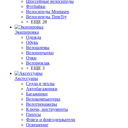
Шоссейные велосипеды
Фэтбайки
Велосипеды Montasen
Велосипеды TimeTry
+ ЕЩЕ 28
Экипировка
Одежда
Обувь
Велошлемы
Велоперчатки
Очки
Велорюкзак
+ ЕЩЕ 3
Аксессуары
Седла и чехлы
Автобагажники
Багажники
Велокомпьютеры
Велотренажеры
Ключи, инструменты
Грипсы
Фляги и флягодержатели
Освещение