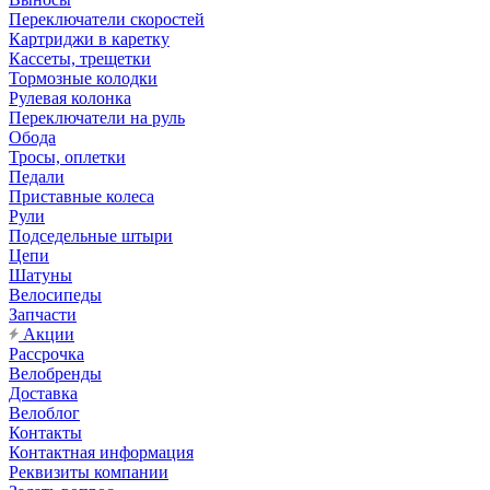
Переключатели скоростей
Картриджи в каретку
Кассеты, трещетки
Тормозные колодки
Рулевая колонка
Переключатели на руль
Обода
Тросы, оплетки
Педали
Приставные колеса
Рули
Подседельные штыри
Цепи
Шатуны
Велосипеды
Запчасти
Акции
Рассрочка
Велобренды
Доставка
Велоблог
Контакты
Контактная информация
Реквизиты компании