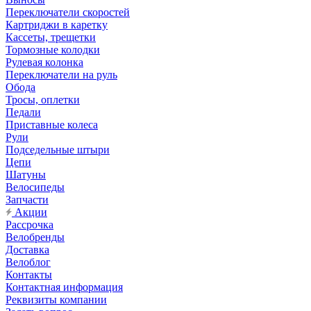
Переключатели скоростей
Картриджи в каретку
Кассеты, трещетки
Тормозные колодки
Рулевая колонка
Переключатели на руль
Обода
Тросы, оплетки
Педали
Приставные колеса
Рули
Подседельные штыри
Цепи
Шатуны
Велосипеды
Запчасти
Акции
Рассрочка
Велобренды
Доставка
Велоблог
Контакты
Контактная информация
Реквизиты компании