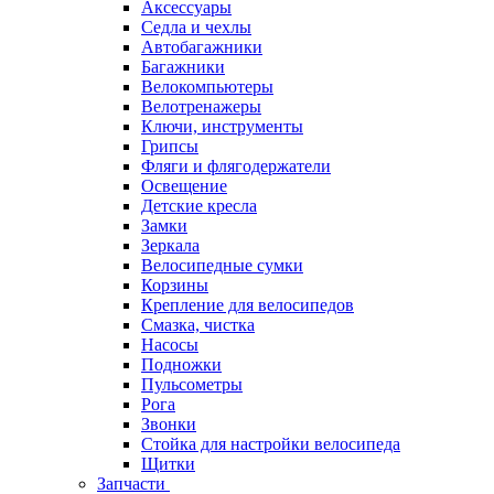
Аксессуары
Седла и чехлы
Автобагажники
Багажники
Велокомпьютеры
Велотренажеры
Ключи, инструменты
Грипсы
Фляги и флягодержатели
Освещение
Детские кресла
Замки
Зеркала
Велосипедные сумки
Корзины
Крепление для велосипедов
Смазка, чистка
Насосы
Подножки
Пульсометры
Рога
Звонки
Стойка для настройки велосипеда
Щитки
Запчасти