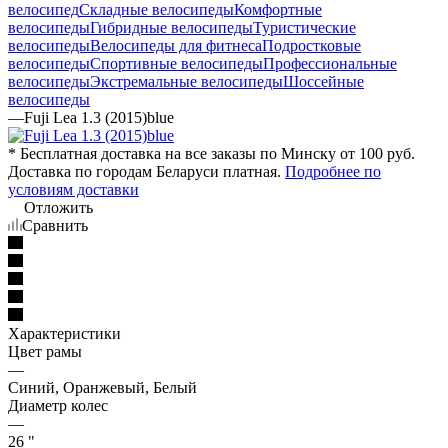
велосипед
Складные велосипеды
Комфортные
велосипеды
Гибридные велосипеды
Туристические
велосипеды
Велосипеды для фитнеса
Подростковые
велосипеды
Спортивные велосипеды
Профессиональные
велосипеды
Экстремальные велосипеды
Шоссейные
велосипеды
—
Fuji Lea 1.3 (2015)blue
* Бесплатная доставка на все заказы по Минску от 100 руб.
Доставка по городам Беларуси платная.
Подробнее по
условиям доставки
Отложить
Сравнить
Характеристики
Цвет рамы
—
Синий, Оранжевый, Белый
Диаметр колес
—
26 "