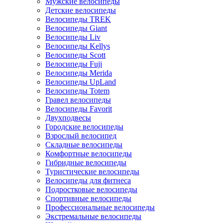
Мужские велосипеды
Детские велосипеды
Велосипеды TREK
Велосипеды Giant
Велосипеды Liv
Велосипеды Kellys
Велосипеды Scott
Велосипеды Fuji
Велосипеды Merida
Велосипеды UpLand
Велосипеды Totem
Гравел велосипеды
Велосипеды Favorit
Двухподвесы
Городские велосипеды
Взрослый велосипед
Складные велосипеды
Комфортные велосипеды
Гибридные велосипеды
Туристические велосипеды
Велосипеды для фитнеса
Подростковые велосипеды
Спортивные велосипеды
Профессиональные велосипеды
Экстремальные велосипеды