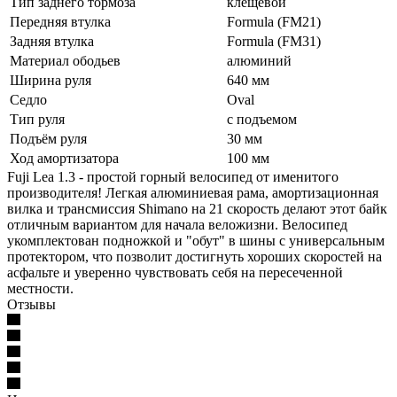
Тип заднего тормоза
клещевой
Передняя втулка
Formula (FM21)
Задняя втулка
Formula (FM31)
Материал ободьев
алюминий
Ширина руля
640 мм
Седло
Oval
Тип руля
с подъемом
Подъём руля
30 мм
Ход амортизатора
100 мм
Fuji Lea 1.3 - простой горный велосипед от именитого
производителя! Легкая алюминиевая рама, амортизационная
вилка и трансмиссия Shimano на 21 скорость делают этот байк
отличным вариантом для начала веложизни. Велосипед
укомплектован подножкой и "обут" в шины с универсальным
протектором, что позволит достигнуть хороших скоростей на
асфальте и уверенно чувствовать себя на пересеченной
местности.
Отзывы