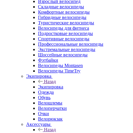
Взрослый велосипед
Складные велосипеды
Комфортные велосипеды
Гибридные велосипеды
Туристические велосипеды
Велосипеды для фитнеса
Подростковые велосипеды
Спортивные велосипеды
Профессиональные велосипеды
Экстремальные велосипеды
Шоссейные велосипеды
Фэтбайки
Велосипеды Montasen
Велосипеды TimeTry
Экипировка
Назад
Экипировка
Одежда
Обувь
Велошлемы
Велоперчатки
Очки
Велорюкзак
Аксессуары
Назад