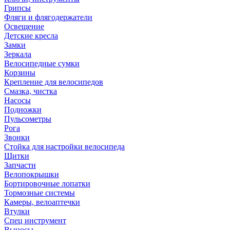
Грипсы
Фляги и флягодержатели
Освещение
Детские кресла
Замки
Зеркала
Велосипедные сумки
Корзины
Крепление для велосипедов
Смазка, чистка
Насосы
Подножки
Пульсометры
Рога
Звонки
Стойка для настройки велосипеда
Щитки
Запчасти
Велопокрышки
Бортировочные лопатки
Тормозные системы
Камеры, велоаптечки
Втулки
Спец инструмент
Выносы