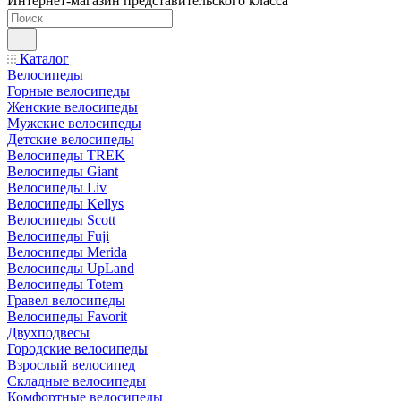
Интернет-магазин представительского класса
Каталог
Велосипеды
Горные велосипеды
Женские велосипеды
Мужские велосипеды
Детские велосипеды
Велосипеды TREK
Велосипеды Giant
Велосипеды Liv
Велосипеды Kellys
Велосипеды Scott
Велосипеды Fuji
Велосипеды Merida
Велосипеды UpLand
Велосипеды Totem
Гравел велосипеды
Велосипеды Favorit
Двухподвесы
Городские велосипеды
Взрослый велосипед
Складные велосипеды
Комфортные велосипеды