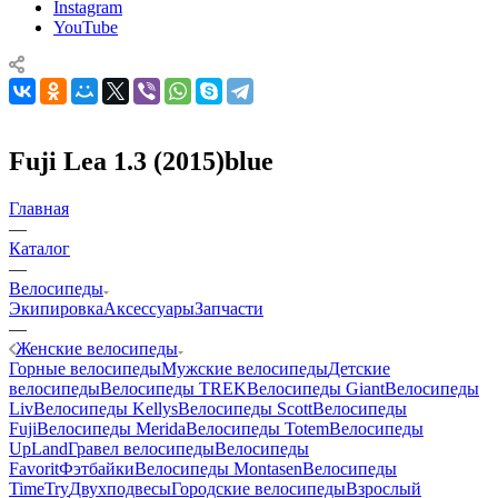
Instagram
YouTube
Fuji Lea 1.3 (2015)blue
Главная
—
Каталог
—
Велосипеды
Экипировка
Аксессуары
Запчасти
—
Женские велосипеды
Горные велосипеды
Мужские велосипеды
Детские
велосипеды
Велосипеды TREK
Велосипеды Giant
Велосипеды
Liv
Велосипеды Kellys
Велосипеды Scott
Велосипеды
Fuji
Велосипеды Merida
Велосипеды Totem
Велосипеды
UpLand
Гравел велосипеды
Велосипеды
Favorit
Фэтбайки
Велосипеды Montasen
Велосипеды
TimeTry
Двухподвесы
Городские велосипеды
Взрослый