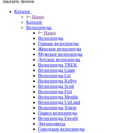
Заказать звонок
Каталог
Назад
Каталог
Велосипеды
Назад
Велосипеды
Горные велосипеды
Женские велосипеды
Мужские велосипеды
Детские велосипеды
Велосипеды TREK
Велосипеды Giant
Велосипеды Liv
Велосипеды Kellys
Велосипеды Scott
Велосипеды Fuji
Велосипеды Merida
Велосипеды UpLand
Велосипеды Totem
Гравел велосипеды
Велосипеды Favorit
Двухподвесы
Городские велосипеды