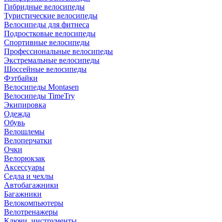
Гибридные велосипеды
Туристические велосипеды
Велосипеды для фитнеса
Подростковые велосипеды
Спортивные велосипеды
Профессиональные велосипеды
Экстремальные велосипеды
Шоссейные велосипеды
Фэтбайки
Велосипеды Montasen
Велосипеды TimeTry
Экипировка
Одежда
Обувь
Велошлемы
Велоперчатки
Очки
Велорюкзак
Аксессуары
Седла и чехлы
Автобагажники
Багажники
Велокомпьютеры
Велотренажеры
Ключи, инструменты