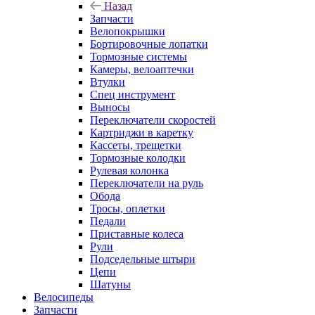
Назад
Запчасти
Велопокрышки
Бортировочные лопатки
Тормозные системы
Камеры, велоаптечки
Втулки
Спец инструмент
Выносы
Переключатели скоростей
Картриджи в каретку
Кассеты, трещетки
Тормозные колодки
Рулевая колонка
Переключатели на руль
Обода
Тросы, оплетки
Педали
Приставные колеса
Рули
Подседельные штыри
Цепи
Шатуны
Велосипеды
Запчасти