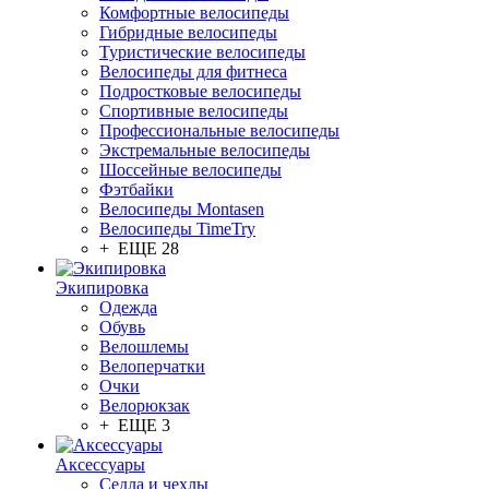
Комфортные велосипеды
Гибридные велосипеды
Туристические велосипеды
Велосипеды для фитнеса
Подростковые велосипеды
Спортивные велосипеды
Профессиональные велосипеды
Экстремальные велосипеды
Шоссейные велосипеды
Фэтбайки
Велосипеды Montasen
Велосипеды TimeTry
+ ЕЩЕ 28
Экипировка
Одежда
Обувь
Велошлемы
Велоперчатки
Очки
Велорюкзак
+ ЕЩЕ 3
Аксессуары
Седла и чехлы