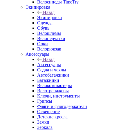
Велосипеды TimeTry
Экипировка
Назад
Экипировка
Одежда
Обувь
Велошлемы
Велоперчатки
Очки
Велорюкзак
Аксессуары
Назад
Аксессуары
Седла и чехлы
Автобагажники
Багажники
Велокомпьютеры
Велотренажеры
Ключи, инструменты
Грипсы
Фляги и флягодержатели
Освещение
Детские кресла
Замки
Зеркала