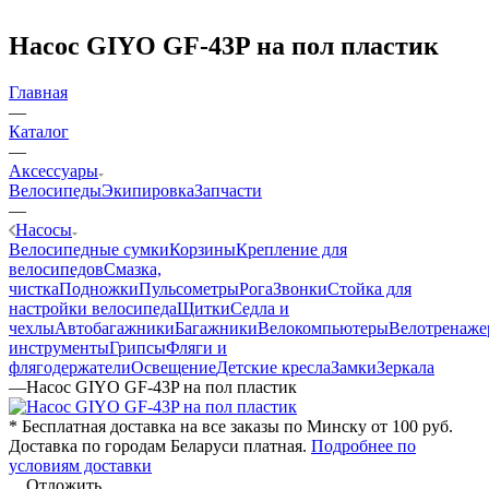
Насос GIYO GF-43P на пол пластик
Главная
—
Каталог
—
Аксессуары
Велосипеды
Экипировка
Запчасти
—
Насосы
Велосипедные сумки
Корзины
Крепление для
велосипедов
Смазка,
чистка
Подножки
Пульсометры
Рога
Звонки
Стойка для
настройки велосипеда
Щитки
Седла и
чехлы
Автобагажники
Багажники
Велокомпьютеры
Велотренаж
инструменты
Грипсы
Фляги и
флягодержатели
Освещение
Детские кресла
Замки
Зеркала
—
Насос GIYO GF-43P на пол пластик
* Бесплатная доставка на все заказы по Минску от 100 руб.
Доставка по городам Беларуси платная.
Подробнее по
условиям доставки
Отложить