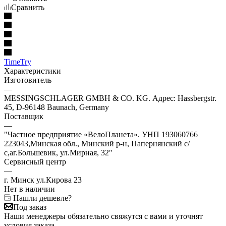
Сравнить
TimeTry
Характеристики
Изготовитель
—
MESSINGSCHLAGER GMBH & CO. KG. Адрес: Hassbergstr.
45, D-96148 Baunach, Germany
Поставщик
—
"Частное предприятие «ВелоПланета». УНП 193060766
223043,Минская обл., Минский р-н, Папернянский с/
с,аг.Большевик, ул.Мирная, 32"
Сервисный центр
—
г. Минск ул.Кирова 23
Нет в наличии
Нашли дешевле?
Под заказ
Наши менеджеры обязательно свяжутся с вами и уточнят
условия заказа