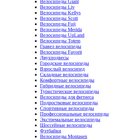
Велосипеды Giant
Велосипеды Liv
Велосипеды Kellys
Велосипеды Scott
Велосипеды Fuji
Велосипеды Merida
Велосипеды UpLand
Велосипеды Totem
Гравел велосипеды
Велосипеды Favorit
Двухподвесы
Городские велосипеды
Взрослый велосипед
Складные велосипеды
Комфортные велосипеды
Гибридные велосипеды
Туристические велосипеды
Велосипеды для фитнеса
Подростковые велосипеды
Спортивные велосипеды
Профессиональные велосипеды
Экстремальные велосипеды
Шоссейные велосипеды
Фэтбайки
Велосипеды Montasen