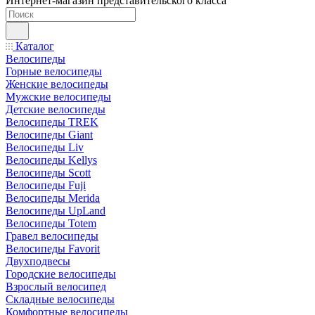
Интернет-магазин представительского класса
Каталог
Велосипеды
Горные велосипеды
Женские велосипеды
Мужские велосипеды
Детские велосипеды
Велосипеды TREK
Велосипеды Giant
Велосипеды Liv
Велосипеды Kellys
Велосипеды Scott
Велосипеды Fuji
Велосипеды Merida
Велосипеды UpLand
Велосипеды Totem
Гравел велосипеды
Велосипеды Favorit
Двухподвесы
Городские велосипеды
Взрослый велосипед
Складные велосипеды
Комфортные велосипеды