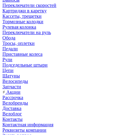
Переключатели скоростей
Картриджи в каретку
Кассеты, трещетки
Тормозные колодки
Рулевая колонка
Переключатели на руль
Обода
Тросы, оплетки
Педали
Приставные колеса
Рули
Подседельные штыри
Цепи
Шатуны
Велосипеды
Запчасти
Акции
Рассрочка
Велобренды
Доставка
Велоблог
Контакты
Контактная информация
Реквизиты компании