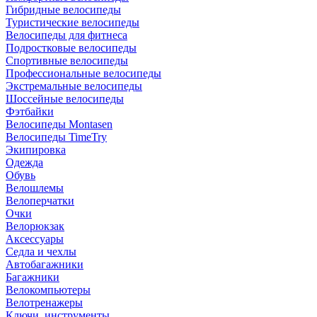
Гибридные велосипеды
Туристические велосипеды
Велосипеды для фитнеса
Подростковые велосипеды
Спортивные велосипеды
Профессиональные велосипеды
Экстремальные велосипеды
Шоссейные велосипеды
Фэтбайки
Велосипеды Montasen
Велосипеды TimeTry
Экипировка
Одежда
Обувь
Велошлемы
Велоперчатки
Очки
Велорюкзак
Аксессуары
Седла и чехлы
Автобагажники
Багажники
Велокомпьютеры
Велотренажеры
Ключи, инструменты