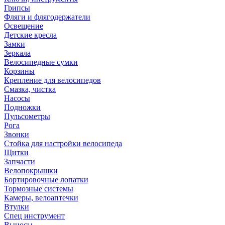
Грипсы
Фляги и флягодержатели
Освещение
Детские кресла
Замки
Зеркала
Велосипедные сумки
Корзины
Крепление для велосипедов
Смазка, чистка
Насосы
Подножки
Пульсометры
Рога
Звонки
Стойка для настройки велосипеда
Щитки
Запчасти
Велопокрышки
Бортировочные лопатки
Тормозные системы
Камеры, велоаптечки
Втулки
Спец инструмент
Выносы