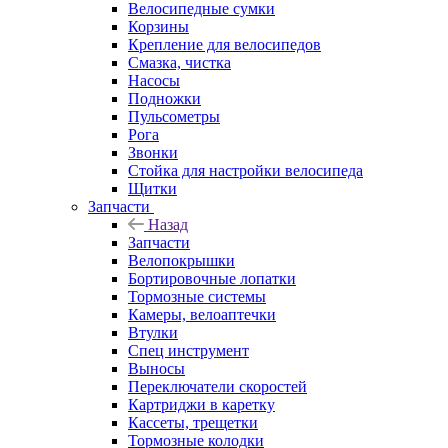
Велосипедные сумки
Корзины
Крепление для велосипедов
Смазка, чистка
Насосы
Подножки
Пульсометры
Рога
Звонки
Стойка для настройки велосипеда
Щитки
Запчасти
Назад
Запчасти
Велопокрышки
Бортировочные лопатки
Тормозные системы
Камеры, велоаптечки
Втулки
Спец инструмент
Выносы
Переключатели скоростей
Картриджи в каретку
Кассеты, трещетки
Тормозные колодки