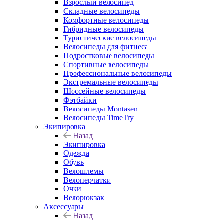
Взрослый велосипед
Складные велосипеды
Комфортные велосипеды
Гибридные велосипеды
Туристические велосипеды
Велосипеды для фитнеса
Подростковые велосипеды
Спортивные велосипеды
Профессиональные велосипеды
Экстремальные велосипеды
Шоссейные велосипеды
Фэтбайки
Велосипеды Montasen
Велосипеды TimeTry
Экипировка
Назад
Экипировка
Одежда
Обувь
Велошлемы
Велоперчатки
Очки
Велорюкзак
Аксессуары
Назад