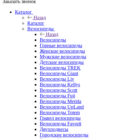
Заказать звонок
Каталог
Назад
Каталог
Велосипеды
Назад
Велосипеды
Горные велосипеды
Женские велосипеды
Мужские велосипеды
Детские велосипеды
Велосипеды TREK
Велосипеды Giant
Велосипеды Liv
Велосипеды Kellys
Велосипеды Scott
Велосипеды Fuji
Велосипеды Merida
Велосипеды UpLand
Велосипеды Totem
Гравел велосипеды
Велосипеды Favorit
Двухподвесы
Городские велосипеды