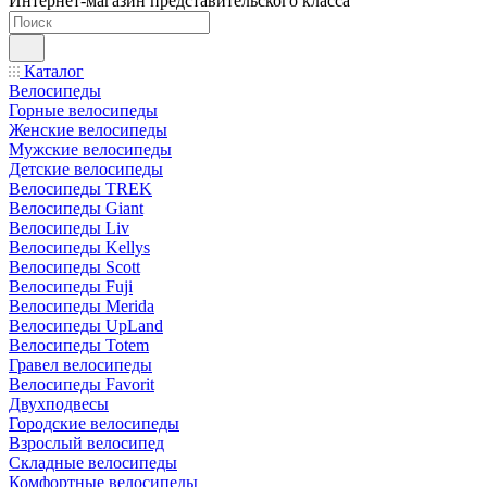
Интернет-магазин представительского класса
Каталог
Велосипеды
Горные велосипеды
Женские велосипеды
Мужские велосипеды
Детские велосипеды
Велосипеды TREK
Велосипеды Giant
Велосипеды Liv
Велосипеды Kellys
Велосипеды Scott
Велосипеды Fuji
Велосипеды Merida
Велосипеды UpLand
Велосипеды Totem
Гравел велосипеды
Велосипеды Favorit
Двухподвесы
Городские велосипеды
Взрослый велосипед
Складные велосипеды
Комфортные велосипеды