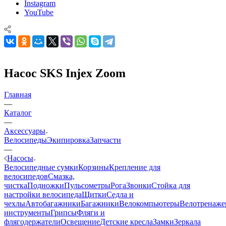
Instagram
YouTube
Насос SKS Injex Zoom
Главная
—
Каталог
—
Аксессуары
Велосипеды
Экипировка
Запчасти
—
Насосы
Велосипедные сумки
Корзины
Крепление для
велосипедов
Смазка,
чистка
Подножки
Пульсометры
Рога
Звонки
Стойка для
настройки велосипеда
Щитки
Седла и
чехлы
Автобагажники
Багажники
Велокомпьютеры
Велотренаж
инструменты
Грипсы
Фляги и
флягодержатели
Освещение
Детские кресла
Замки
Зеркала