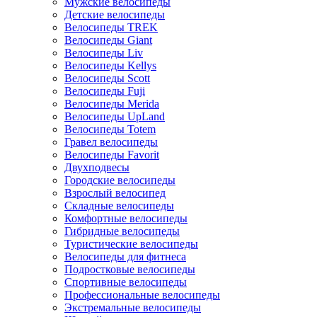
Мужские велосипеды
Детские велосипеды
Велосипеды TREK
Велосипеды Giant
Велосипеды Liv
Велосипеды Kellys
Велосипеды Scott
Велосипеды Fuji
Велосипеды Merida
Велосипеды UpLand
Велосипеды Totem
Гравел велосипеды
Велосипеды Favorit
Двухподвесы
Городские велосипеды
Взрослый велосипед
Складные велосипеды
Комфортные велосипеды
Гибридные велосипеды
Туристические велосипеды
Велосипеды для фитнеса
Подростковые велосипеды
Спортивные велосипеды
Профессиональные велосипеды
Экстремальные велосипеды