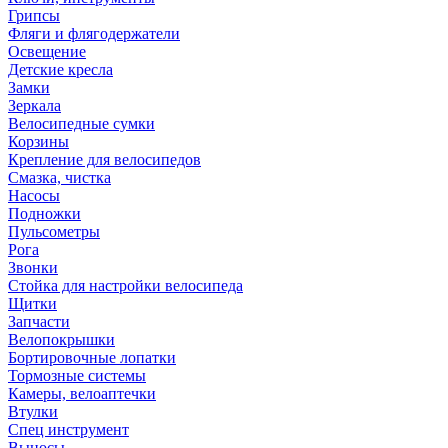
Грипсы
Фляги и флягодержатели
Освещение
Детские кресла
Замки
Зеркала
Велосипедные сумки
Корзины
Крепление для велосипедов
Смазка, чистка
Насосы
Подножки
Пульсометры
Рога
Звонки
Стойка для настройки велосипеда
Щитки
Запчасти
Велопокрышки
Бортировочные лопатки
Тормозные системы
Камеры, велоаптечки
Втулки
Спец инструмент
Выносы