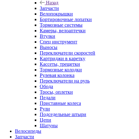
Назад
Запчасти
Велопокрышки
Бортировочные лопатки
Тормозные системы
Камеры, велоаптечки
Втулки
Спец инструмент
Выносы
Переключатели скоростей
Картриджи в каретку
Кассеты, трещетки
Тормозные колодки
Рулевая колонка
Переключатели на руль
Обода
Тросы, оплетки
Педали
Приставные колеса
Рули
Подседельные штыри
Цепи
Шатуны
Велосипеды
Запчасти