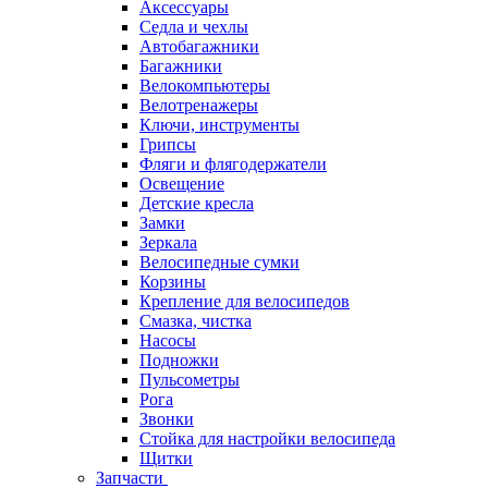
Аксессуары
Седла и чехлы
Автобагажники
Багажники
Велокомпьютеры
Велотренажеры
Ключи, инструменты
Грипсы
Фляги и флягодержатели
Освещение
Детские кресла
Замки
Зеркала
Велосипедные сумки
Корзины
Крепление для велосипедов
Смазка, чистка
Насосы
Подножки
Пульсометры
Рога
Звонки
Стойка для настройки велосипеда
Щитки
Запчасти