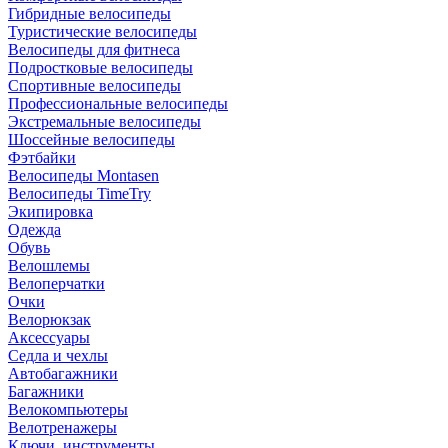
Гибридные велосипеды
Туристические велосипеды
Велосипеды для фитнеса
Подростковые велосипеды
Спортивные велосипеды
Профессиональные велосипеды
Экстремальные велосипеды
Шоссейные велосипеды
Фэтбайки
Велосипеды Montasen
Велосипеды TimeTry
Экипировка
Одежда
Обувь
Велошлемы
Велоперчатки
Очки
Велорюкзак
Аксессуары
Седла и чехлы
Автобагажники
Багажники
Велокомпьютеры
Велотренажеры
Ключи, инструменты