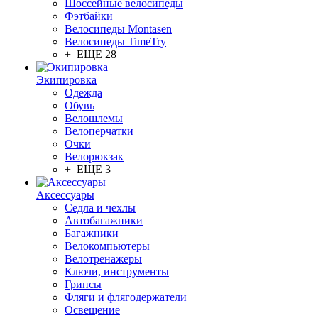
Шоссейные велосипеды
Фэтбайки
Велосипеды Montasen
Велосипеды TimeTry
+ ЕЩЕ 28
Экипировка
Одежда
Обувь
Велошлемы
Велоперчатки
Очки
Велорюкзак
+ ЕЩЕ 3
Аксессуары
Седла и чехлы
Автобагажники
Багажники
Велокомпьютеры
Велотренажеры
Ключи, инструменты
Грипсы
Фляги и флягодержатели
Освещение