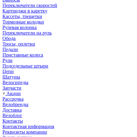
Переключатели скоростей
Картриджи в каретку
Кассеты, трещетки
Тормозные колодки
Рулевая колонка
Переключатели на руль
Обода
Тросы, оплетки
Педали
Приставные колеса
Рули
Подседельные штыри
Цепи
Шатуны
Велосипеды
Запчасти
Акции
Рассрочка
Велобренды
Доставка
Велоблог
Контакты
Контактная информация
Реквизиты компании