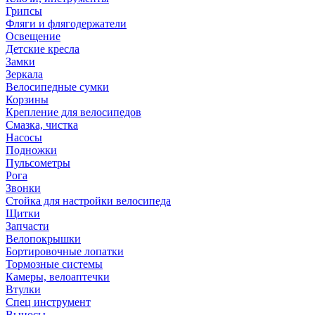
Грипсы
Фляги и флягодержатели
Освещение
Детские кресла
Замки
Зеркала
Велосипедные сумки
Корзины
Крепление для велосипедов
Смазка, чистка
Насосы
Подножки
Пульсометры
Рога
Звонки
Стойка для настройки велосипеда
Щитки
Запчасти
Велопокрышки
Бортировочные лопатки
Тормозные системы
Камеры, велоаптечки
Втулки
Спец инструмент
Выносы