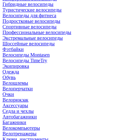
Гибридные велосипеды
Туристические велосипеды
Велосипеды для фитнеса
Подростковые велосипеды
Спортивные велосипеды
Профессиональные велосипеды
Экстремальные велосипеды
Шоссейные велосипеды
Фэтбайки
Велосипеды Montasen
Велосипеды TimeTry
Экипировка
Одежда
Обувь
Велошлемы
Велоперчатки
Очки
Велорюкзак
Аксессуары
Седла и чехлы
Автобагажники
Багажники
Велокомпьютеры
Велотренажеры
Ключи, инструменты