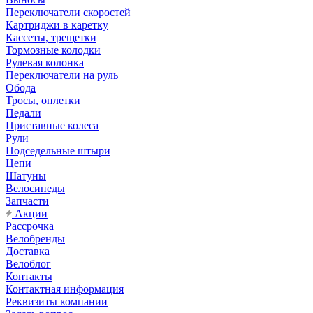
Переключатели скоростей
Картриджи в каретку
Кассеты, трещетки
Тормозные колодки
Рулевая колонка
Переключатели на руль
Обода
Тросы, оплетки
Педали
Приставные колеса
Рули
Подседельные штыри
Цепи
Шатуны
Велосипеды
Запчасти
Акции
Рассрочка
Велобренды
Доставка
Велоблог
Контакты
Контактная информация
Реквизиты компании