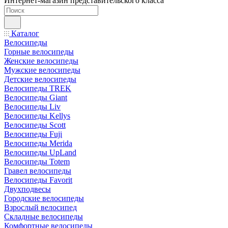
Интернет-магазин представительского класса
Каталог
Велосипеды
Горные велосипеды
Женские велосипеды
Мужские велосипеды
Детские велосипеды
Велосипеды TREK
Велосипеды Giant
Велосипеды Liv
Велосипеды Kellys
Велосипеды Scott
Велосипеды Fuji
Велосипеды Merida
Велосипеды UpLand
Велосипеды Totem
Гравел велосипеды
Велосипеды Favorit
Двухподвесы
Городские велосипеды
Взрослый велосипед
Складные велосипеды
Комфортные велосипеды