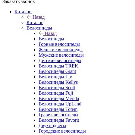
Заказать звонок
Каталог
Назад
Каталог
Велосипеды
Назад
Велосипеды
Горные велосипеды
Женские велосипеды
Мужские велосипеды
Детские велосипеды
Велосипеды TREK
Велосипеды Giant
Велосипеды Liv
Велосипеды Kellys
Велосипеды Scott
Велосипеды Fuji
Велосипеды Merida
Велосипеды UpLand
Велосипеды Totem
Гравел велосипеды
Велосипеды Favorit
Двухподвесы
Городские велосипеды