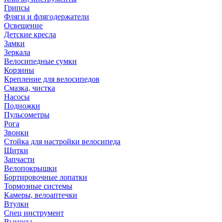
Грипсы
Фляги и флягодержатели
Освещение
Детские кресла
Замки
Зеркала
Велосипедные сумки
Корзины
Крепление для велосипедов
Смазка, чистка
Насосы
Подножки
Пульсометры
Рога
Звонки
Стойка для настройки велосипеда
Щитки
Запчасти
Велопокрышки
Бортировочные лопатки
Тормозные системы
Камеры, велоаптечки
Втулки
Спец инструмент
Выносы