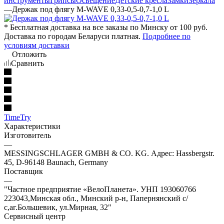
инструменты
Грипсы
Освещение
Детские кресла
Замки
Зеркала
—
Держак под флягу M-WAVE 0,33-0,5-0,7-1,0 L
* Бесплатная доставка на все заказы по Минску от 100 руб.
Доставка по городам Беларуси платная.
Подробнее по
условиям доставки
Отложить
Сравнить
TimeTry
Характеристики
Изготовитель
—
MESSINGSCHLAGER GMBH & CO. KG. Адрес: Hassbergstr.
45, D-96148 Baunach, Germany
Поставщик
—
"Частное предприятие «ВелоПланета». УНП 193060766
223043,Минская обл., Минский р-н, Папернянский с/
с,аг.Большевик, ул.Мирная, 32"
Сервисный центр