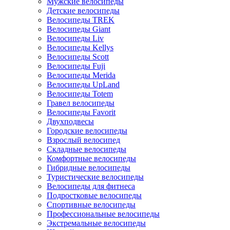
Мужские велосипеды
Детские велосипеды
Велосипеды TREK
Велосипеды Giant
Велосипеды Liv
Велосипеды Kellys
Велосипеды Scott
Велосипеды Fuji
Велосипеды Merida
Велосипеды UpLand
Велосипеды Totem
Гравел велосипеды
Велосипеды Favorit
Двухподвесы
Городские велосипеды
Взрослый велосипед
Складные велосипеды
Комфортные велосипеды
Гибридные велосипеды
Туристические велосипеды
Велосипеды для фитнеса
Подростковые велосипеды
Спортивные велосипеды
Профессиональные велосипеды
Экстремальные велосипеды