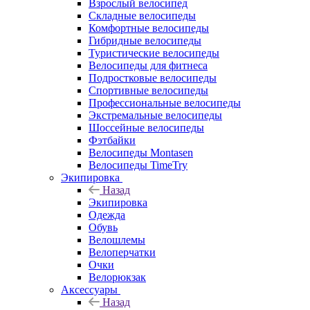
Взрослый велосипед
Складные велосипеды
Комфортные велосипеды
Гибридные велосипеды
Туристические велосипеды
Велосипеды для фитнеса
Подростковые велосипеды
Спортивные велосипеды
Профессиональные велосипеды
Экстремальные велосипеды
Шоссейные велосипеды
Фэтбайки
Велосипеды Montasen
Велосипеды TimeTry
Экипировка
Назад
Экипировка
Одежда
Обувь
Велошлемы
Велоперчатки
Очки
Велорюкзак
Аксессуары
Назад