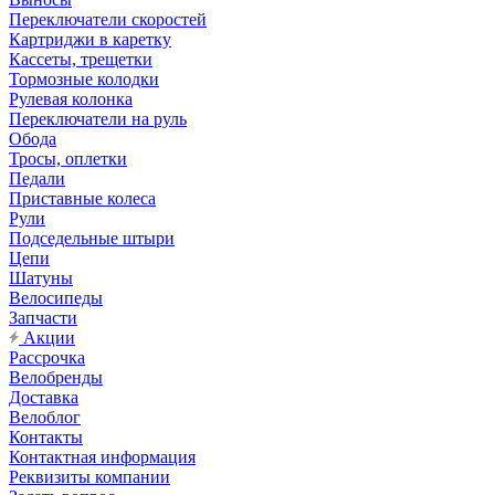
Переключатели скоростей
Картриджи в каретку
Кассеты, трещетки
Тормозные колодки
Рулевая колонка
Переключатели на руль
Обода
Тросы, оплетки
Педали
Приставные колеса
Рули
Подседельные штыри
Цепи
Шатуны
Велосипеды
Запчасти
Акции
Рассрочка
Велобренды
Доставка
Велоблог
Контакты
Контактная информация
Реквизиты компании