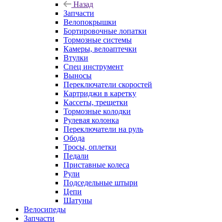
Назад
Запчасти
Велопокрышки
Бортировочные лопатки
Тормозные системы
Камеры, велоаптечки
Втулки
Спец инструмент
Выносы
Переключатели скоростей
Картриджи в каретку
Кассеты, трещетки
Тормозные колодки
Рулевая колонка
Переключатели на руль
Обода
Тросы, оплетки
Педали
Приставные колеса
Рули
Подседельные штыри
Цепи
Шатуны
Велосипеды
Запчасти