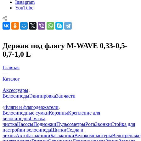
Instagram
YouTube
Держак под флягу M-WAVE 0,33-0,5-
0,7-1,0 L
Главная
—
Каталог
—
Аксессуары
Велосипеды
Экипировка
Запчасти
—
Фляги и флягодержатели
Велосипедные сумки
Корзины
Крепление для
велосипедов
Смазка,
чистка
Насосы
Подножки
Пульсометры
Рога
Звонки
Стойка для
настройки велосипеда
Щитки
Седла и
чехлы
Автобагажники
Багажники
Велокомпьютеры
Велотренаж