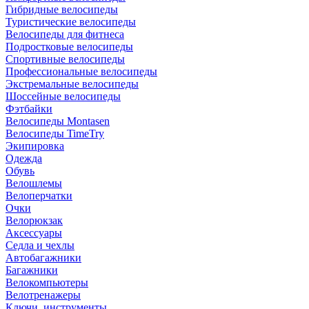
Гибридные велосипеды
Туристические велосипеды
Велосипеды для фитнеса
Подростковые велосипеды
Спортивные велосипеды
Профессиональные велосипеды
Экстремальные велосипеды
Шоссейные велосипеды
Фэтбайки
Велосипеды Montasen
Велосипеды TimeTry
Экипировка
Одежда
Обувь
Велошлемы
Велоперчатки
Очки
Велорюкзак
Аксессуары
Седла и чехлы
Автобагажники
Багажники
Велокомпьютеры
Велотренажеры
Ключи, инструменты