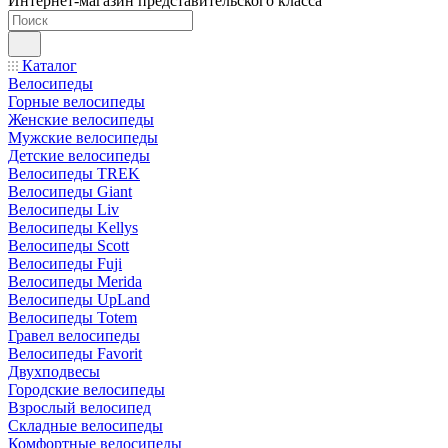
Интернет-магазин представительского класса
Каталог
Велосипеды
Горные велосипеды
Женские велосипеды
Мужские велосипеды
Детские велосипеды
Велосипеды TREK
Велосипеды Giant
Велосипеды Liv
Велосипеды Kellys
Велосипеды Scott
Велосипеды Fuji
Велосипеды Merida
Велосипеды UpLand
Велосипеды Totem
Гравел велосипеды
Велосипеды Favorit
Двухподвесы
Городские велосипеды
Взрослый велосипед
Складные велосипеды
Комфортные велосипеды