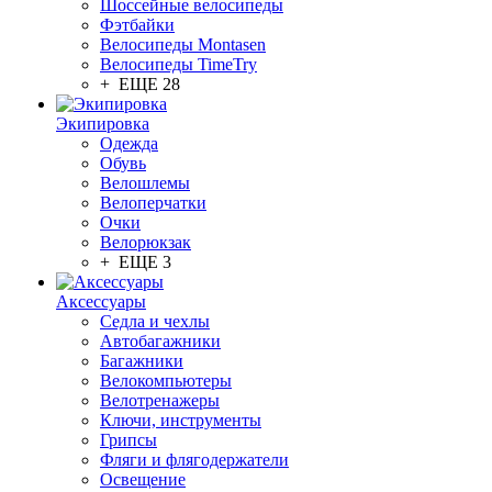
Шоссейные велосипеды
Фэтбайки
Велосипеды Montasen
Велосипеды TimeTry
+ ЕЩЕ 28
Экипировка
Одежда
Обувь
Велошлемы
Велоперчатки
Очки
Велорюкзак
+ ЕЩЕ 3
Аксессуары
Седла и чехлы
Автобагажники
Багажники
Велокомпьютеры
Велотренажеры
Ключи, инструменты
Грипсы
Фляги и флягодержатели
Освещение