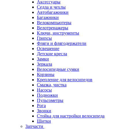
Аксессуары
Седла и чехлы
Автобагажники
Багажники
Велокомпьютеры
Велотренажеры
Ключи, инструменты
Грипсы
Фляги и флягодержатели
Освещение
Детские кресла
Замки
Зеркала
Велосипедные сумки
Корзины
Крепление для велосипедов
Смазка, чистка
Насосы
Подножки
Пульсометры
Рога
Звонки
Стойка для настройки велосипеда
Щитки
Запчасти