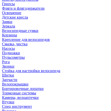
Грипсы
Фляги и флягодержатели
Освещение
Детские кресла
Замки
Зеркала
Велосипедные сумки
Корзины
Крепление для велосипедов
Смазка, чистка
Насосы
Подножки
Пульсометры
Рога
Звонки
Стойка для настройки велосипеда
Щитки
Запчасти
Велопокрышки
Бортировочные лопатки
Тормозные системы
Камеры, велоаптечки
Втулки
Спец инструмент
Выносы