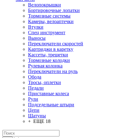
Велопокрышки
Бортировочные лопатки
Тормозные системы
Камеры, велоаптечки
Втулки
Спец инструмент
Выносы
Переключатели скоростей
Картриджи в каретку
Кассеты, трещетки
Тормозные колодки
Рулевая колонка
Переключатели на руль
Обода
Тросы, оплетки
Педали
Приставные колеса
Рули
Подседельные штыри
Цепи
Шатуны
+ ЕЩЕ 18