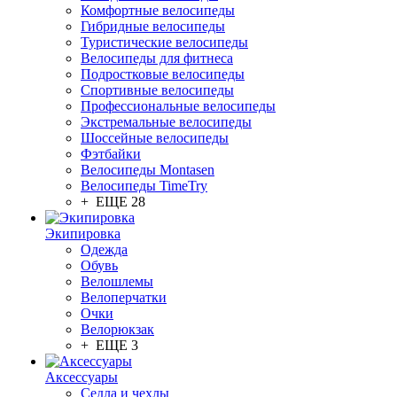
Комфортные велосипеды
Гибридные велосипеды
Туристические велосипеды
Велосипеды для фитнеса
Подростковые велосипеды
Спортивные велосипеды
Профессиональные велосипеды
Экстремальные велосипеды
Шоссейные велосипеды
Фэтбайки
Велосипеды Montasen
Велосипеды TimeTry
+ ЕЩЕ 28
Экипировка
Одежда
Обувь
Велошлемы
Велоперчатки
Очки
Велорюкзак
+ ЕЩЕ 3
Аксессуары
Седла и чехлы