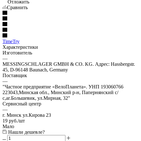
Отложить
Сравнить
TimeTry
Характеристики
Изготовитель
—
MESSINGSCHLAGER GMBH & CO. KG. Адрес: Hassbergstr.
45, D-96148 Baunach, Germany
Поставщик
—
"Частное предприятие «ВелоПланета». УНП 193060766
223043,Минская обл., Минский р-н, Папернянский с/
с,аг.Большевик, ул.Мирная, 32"
Сервисный центр
—
г. Минск ул.Кирова 23
19
руб.
/шт
Мало
Нашли дешевле?