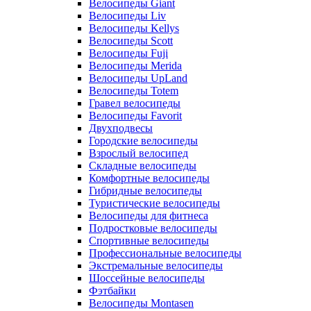
Велосипеды Giant
Велосипеды Liv
Велосипеды Kellys
Велосипеды Scott
Велосипеды Fuji
Велосипеды Merida
Велосипеды UpLand
Велосипеды Totem
Гравел велосипеды
Велосипеды Favorit
Двухподвесы
Городские велосипеды
Взрослый велосипед
Складные велосипеды
Комфортные велосипеды
Гибридные велосипеды
Туристические велосипеды
Велосипеды для фитнеса
Подростковые велосипеды
Спортивные велосипеды
Профессиональные велосипеды
Экстремальные велосипеды
Шоссейные велосипеды
Фэтбайки
Велосипеды Montasen