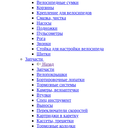
Велосипедные сумки
Корзины
Крепление для велосипедов
Смазка, чистка
Насосы
Подножки
Пульсометры
Рога
Звонки
Стойка для настройки велосипеда
Щитки
Запчасти
Назад
Запчасти
Велопокрышки
Бортировочные лопатки
Тормозные системы
Камеры, велоаптечки
Втулки
Спец инструмент
Выносы
Переключатели скоростей
Картриджи в каретку
Кассеты, трещетки
Тормозные колодки