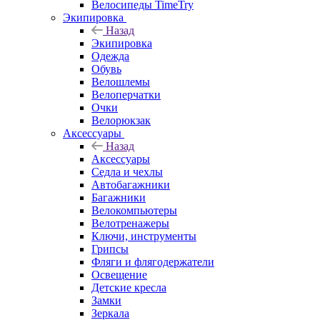
Велосипеды TimeTry
Экипировка
Назад
Экипировка
Одежда
Обувь
Велошлемы
Велоперчатки
Очки
Велорюкзак
Аксессуары
Назад
Аксессуары
Седла и чехлы
Автобагажники
Багажники
Велокомпьютеры
Велотренажеры
Ключи, инструменты
Грипсы
Фляги и флягодержатели
Освещение
Детские кресла
Замки
Зеркала