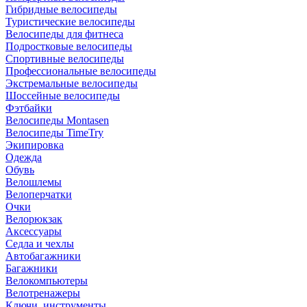
Гибридные велосипеды
Туристические велосипеды
Велосипеды для фитнеса
Подростковые велосипеды
Спортивные велосипеды
Профессиональные велосипеды
Экстремальные велосипеды
Шоссейные велосипеды
Фэтбайки
Велосипеды Montasen
Велосипеды TimeTry
Экипировка
Одежда
Обувь
Велошлемы
Велоперчатки
Очки
Велорюкзак
Аксессуары
Седла и чехлы
Автобагажники
Багажники
Велокомпьютеры
Велотренажеры
Ключи, инструменты