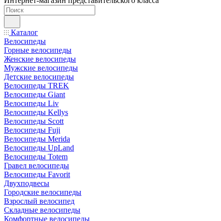
Интернет-магазин представительского класса
Каталог
Велосипеды
Горные велосипеды
Женские велосипеды
Мужские велосипеды
Детские велосипеды
Велосипеды TREK
Велосипеды Giant
Велосипеды Liv
Велосипеды Kellys
Велосипеды Scott
Велосипеды Fuji
Велосипеды Merida
Велосипеды UpLand
Велосипеды Totem
Гравел велосипеды
Велосипеды Favorit
Двухподвесы
Городские велосипеды
Взрослый велосипед
Складные велосипеды
Комфортные велосипеды