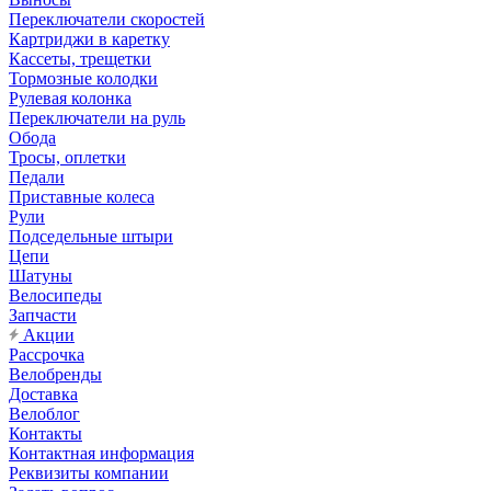
Переключатели скоростей
Картриджи в каретку
Кассеты, трещетки
Тормозные колодки
Рулевая колонка
Переключатели на руль
Обода
Тросы, оплетки
Педали
Приставные колеса
Рули
Подседельные штыри
Цепи
Шатуны
Велосипеды
Запчасти
Акции
Рассрочка
Велобренды
Доставка
Велоблог
Контакты
Контактная информация
Реквизиты компании