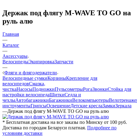
Держак под флягу M-WAVE TO GO на
руль алю
Главная
—
Каталог
—
Аксессуары
Велосипеды
Экипировка
Запчасти
—
Фляги и флягодержатели
Велосипедные сумки
Корзины
Крепление для
велосипедов
Смазка,
чистка
Насосы
Подножки
Пульсометры
Рога
Звонки
Стойка для
настройки велосипеда
Щитки
Седла и
чехлы
Автобагажники
Багажники
Велокомпьютеры
Велотренаж
инструменты
Грипсы
Освещение
Детские кресла
Замки
Зеркала
—
Держак под флягу M-WAVE TO GO на руль алю
* Бесплатная доставка на все заказы по Минску от 100 руб.
Доставка по городам Беларуси платная.
Подробнее по
условиям доставки