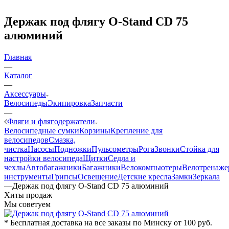
Держак под флягу O-Stand CD 75
алюминий
Главная
—
Каталог
—
Аксессуары
Велосипеды
Экипировка
Запчасти
—
Фляги и флягодержатели
Велосипедные сумки
Корзины
Крепление для
велосипедов
Смазка,
чистка
Насосы
Подножки
Пульсометры
Рога
Звонки
Стойка для
настройки велосипеда
Щитки
Седла и
чехлы
Автобагажники
Багажники
Велокомпьютеры
Велотренаж
инструменты
Грипсы
Освещение
Детские кресла
Замки
Зеркала
—
Держак под флягу O-Stand CD 75 алюминий
Хиты продаж
Мы советуем
* Бесплатная доставка на все заказы по Минску от 100 руб.