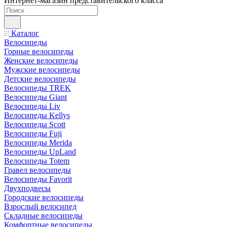
Интернет-магазин представительского класса
Каталог
Велосипеды
Горные велосипеды
Женские велосипеды
Мужские велосипеды
Детские велосипеды
Велосипеды TREK
Велосипеды Giant
Велосипеды Liv
Велосипеды Kellys
Велосипеды Scott
Велосипеды Fuji
Велосипеды Merida
Велосипеды UpLand
Велосипеды Totem
Гравел велосипеды
Велосипеды Favorit
Двухподвесы
Городские велосипеды
Взрослый велосипед
Складные велосипеды
Комфортные велосипеды