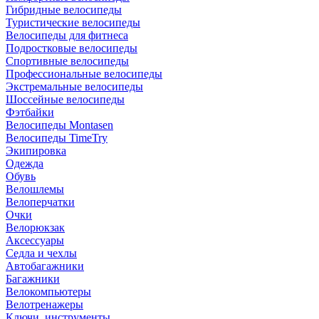
Гибридные велосипеды
Туристические велосипеды
Велосипеды для фитнеса
Подростковые велосипеды
Спортивные велосипеды
Профессиональные велосипеды
Экстремальные велосипеды
Шоссейные велосипеды
Фэтбайки
Велосипеды Montasen
Велосипеды TimeTry
Экипировка
Одежда
Обувь
Велошлемы
Велоперчатки
Очки
Велорюкзак
Аксессуары
Седла и чехлы
Автобагажники
Багажники
Велокомпьютеры
Велотренажеры
Ключи, инструменты