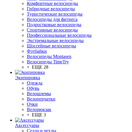
Комфортные велосипеды
Гибридные велосипеды
Туристические велосипеды
Велосипеды для фитнеса
Подростковые велосипеды
Спортивные велосипеды
Профессиональные велосипеды
Экстремальные велосипеды
Шоссейные велосипеды
Фэтбайки
Велосипеды Montasen
Велосипеды TimeTry
+ ЕЩЕ 28
Экипировка
Одежда
Обувь
Велошлемы
Велоперчатки
Очки
Велорюкзак
+ ЕЩЕ 3
Аксессуары
Седла и чехлы