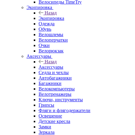
Велосипеды TimeTry
Экипировка
Назад
Экипировка
Одежда
Обувь
Велошлемы
Велоперчатки
Очки
Велорюкзак
Аксессуары
Назад
Аксессуары
Седла и чехлы
Автобагажники
Багажники
Велокомпьютеры
Велотренажеры
Ключи, инструменты
Грипсы
Фляги и флягодержатели
Освещение
Детские кресла
Замки
Зеркала