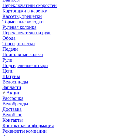
Переключатели скоростей
Картриджи в каретку
Кассеты, трещетки
Тормозные колодки
Рулевая колонка
Переключатели на руль
Обода
Тросы, оплетки
Педали
Приставные колеса
Рули
Подседельные штыри
Цепи
Шатуны
Велосипеды
Запчасти
Акции
Рассрочка
Велобренды
Доставка
Велоблог
Контакты
Контактная информация
Реквизиты компании