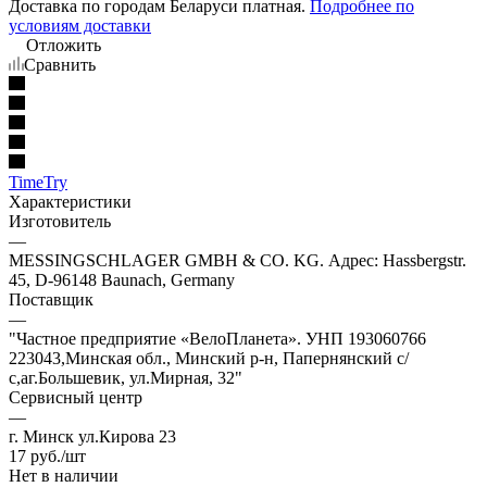
Доставка по городам Беларуси платная.
Подробнее по
условиям доставки
Отложить
Сравнить
TimeTry
Характеристики
Изготовитель
—
MESSINGSCHLAGER GMBH & CO. KG. Адрес: Hassbergstr.
45, D-96148 Baunach, Germany
Поставщик
—
"Частное предприятие «ВелоПланета». УНП 193060766
223043,Минская обл., Минский р-н, Папернянский с/
с,аг.Большевик, ул.Мирная, 32"
Сервисный центр
—
г. Минск ул.Кирова 23
17
руб.
/шт
Нет в наличии