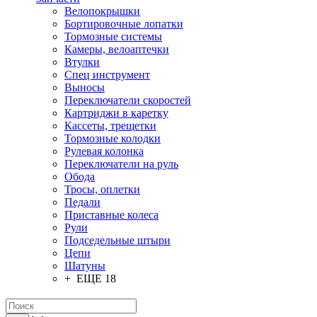
Велопокрышки
Бортировочные лопатки
Тормозные системы
Камеры, велоаптечки
Втулки
Спец инструмент
Выносы
Переключатели скоростей
Картриджи в каретку
Кассеты, трещетки
Тормозные колодки
Рулевая колонка
Переключатели на руль
Обода
Тросы, оплетки
Педали
Приставные колеса
Рули
Подседельные штыри
Цепи
Шатуны
+ ЕЩЕ 18