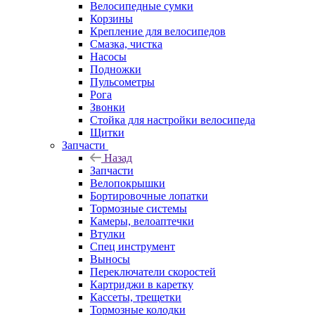
Велосипедные сумки
Корзины
Крепление для велосипедов
Смазка, чистка
Насосы
Подножки
Пульсометры
Рога
Звонки
Стойка для настройки велосипеда
Щитки
Запчасти
Назад
Запчасти
Велопокрышки
Бортировочные лопатки
Тормозные системы
Камеры, велоаптечки
Втулки
Спец инструмент
Выносы
Переключатели скоростей
Картриджи в каретку
Кассеты, трещетки
Тормозные колодки