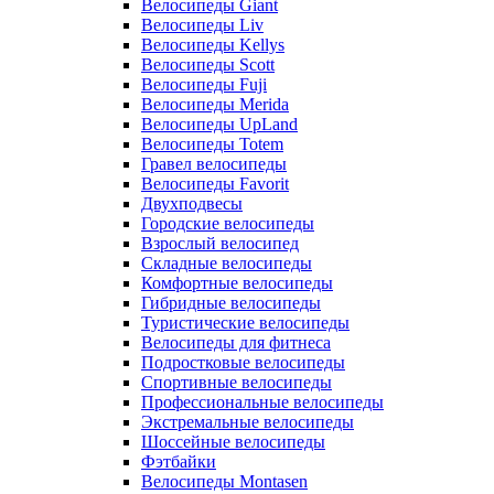
Велосипеды Giant
Велосипеды Liv
Велосипеды Kellys
Велосипеды Scott
Велосипеды Fuji
Велосипеды Merida
Велосипеды UpLand
Велосипеды Totem
Гравел велосипеды
Велосипеды Favorit
Двухподвесы
Городские велосипеды
Взрослый велосипед
Складные велосипеды
Комфортные велосипеды
Гибридные велосипеды
Туристические велосипеды
Велосипеды для фитнеса
Подростковые велосипеды
Спортивные велосипеды
Профессиональные велосипеды
Экстремальные велосипеды
Шоссейные велосипеды
Фэтбайки
Велосипеды Montasen