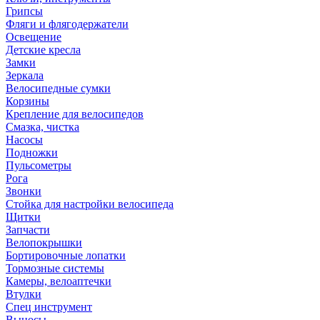
Грипсы
Фляги и флягодержатели
Освещение
Детские кресла
Замки
Зеркала
Велосипедные сумки
Корзины
Крепление для велосипедов
Смазка, чистка
Насосы
Подножки
Пульсометры
Рога
Звонки
Стойка для настройки велосипеда
Щитки
Запчасти
Велопокрышки
Бортировочные лопатки
Тормозные системы
Камеры, велоаптечки
Втулки
Спец инструмент
Выносы