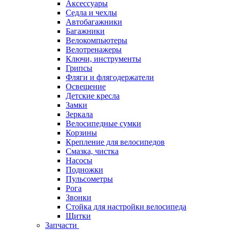
Аксессуары
Седла и чехлы
Автобагажники
Багажники
Велокомпьютеры
Велотренажеры
Ключи, инструменты
Грипсы
Фляги и флягодержатели
Освещение
Детские кресла
Замки
Зеркала
Велосипедные сумки
Корзины
Крепление для велосипедов
Смазка, чистка
Насосы
Подножки
Пульсометры
Рога
Звонки
Стойка для настройки велосипеда
Щитки
Запчасти