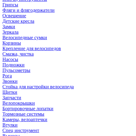
Грипсы
Фляги и флягодержатели
Освещение
Детские кресла
Замки
Зеркала
Велосипедные сумки
Корзины
Крепление для велосипедов
Смазка, чистка
Насосы
Подножки
Пульсометры
Рога
Звонки
Стойка для настройки велосипеда
Щитки
Запчасти
Велопокрышки
Бортировочные лопатки
Тормозные системы
Камеры, велоаптечки
Втулки
Спец инструмент
Выносы