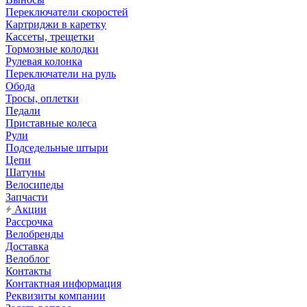
Переключатели скоростей
Картриджи в каретку
Кассеты, трещетки
Тормозные колодки
Рулевая колонка
Переключатели на руль
Обода
Тросы, оплетки
Педали
Приставные колеса
Рули
Подседельные штыри
Цепи
Шатуны
Велосипеды
Запчасти
Акции
Рассрочка
Велобренды
Доставка
Велоблог
Контакты
Контактная информация
Реквизиты компании