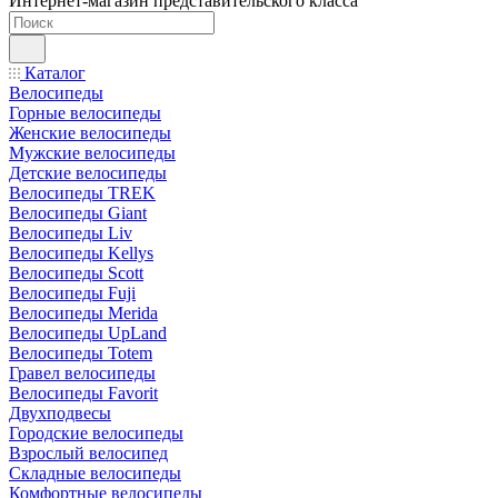
Интернет-магазин представительского класса
Каталог
Велосипеды
Горные велосипеды
Женские велосипеды
Мужские велосипеды
Детские велосипеды
Велосипеды TREK
Велосипеды Giant
Велосипеды Liv
Велосипеды Kellys
Велосипеды Scott
Велосипеды Fuji
Велосипеды Merida
Велосипеды UpLand
Велосипеды Totem
Гравел велосипеды
Велосипеды Favorit
Двухподвесы
Городские велосипеды
Взрослый велосипед
Складные велосипеды
Комфортные велосипеды