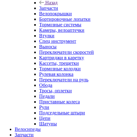
Назад
Запчасти
Велопокрышки
Бортировочные лопатки
Тормозные системы
Камеры, велоаптечки
Втулки
Спец инструмент
Выносы
Переключатели скоростей
Картриджи в каретку
Кассеты, трещетки
Тормозные колодки
Рулевая колонка
Переключатели на руль
Обода
Тросы, оплетки
Педали
Приставные колеса
Рули
Подседельные штыри
Цепи
Шатуны
Велосипеды
Запчасти