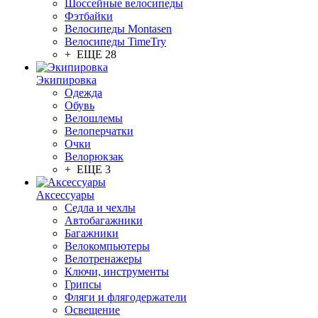
Шоссейные велосипеды
Фэтбайки
Велосипеды Montasen
Велосипеды TimeTry
+ ЕЩЕ 28
Экипировка
Одежда
Обувь
Велошлемы
Велоперчатки
Очки
Велорюкзак
+ ЕЩЕ 3
Аксессуары
Седла и чехлы
Автобагажники
Багажники
Велокомпьютеры
Велотренажеры
Ключи, инструменты
Грипсы
Фляги и флягодержатели
Освещение