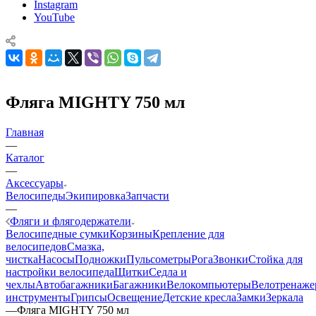
Instagram
YouTube
Фляга MIGHTY 750 мл
Главная
—
Каталог
—
Аксессуары
Велосипеды
Экипировка
Запчасти
—
Фляги и флягодержатели
Велосипедные сумки
Корзины
Крепление для
велосипедов
Смазка,
чистка
Насосы
Подножки
Пульсометры
Рога
Звонки
Стойка для
настройки велосипеда
Щитки
Седла и
чехлы
Автобагажники
Багажники
Велокомпьютеры
Велотренаж
инструменты
Грипсы
Освещение
Детские кресла
Замки
Зеркала
—
Фляга MIGHTY 750 мл