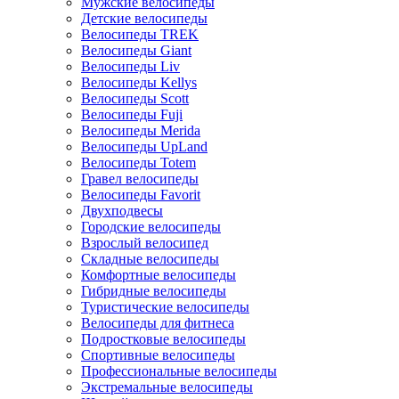
Мужские велосипеды
Детские велосипеды
Велосипеды TREK
Велосипеды Giant
Велосипеды Liv
Велосипеды Kellys
Велосипеды Scott
Велосипеды Fuji
Велосипеды Merida
Велосипеды UpLand
Велосипеды Totem
Гравел велосипеды
Велосипеды Favorit
Двухподвесы
Городские велосипеды
Взрослый велосипед
Складные велосипеды
Комфортные велосипеды
Гибридные велосипеды
Туристические велосипеды
Велосипеды для фитнеса
Подростковые велосипеды
Спортивные велосипеды
Профессиональные велосипеды
Экстремальные велосипеды