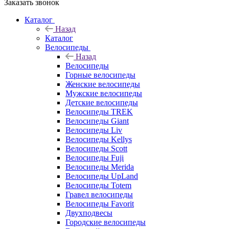
Заказать звонок
Каталог
Назад
Каталог
Велосипеды
Назад
Велосипеды
Горные велосипеды
Женские велосипеды
Мужские велосипеды
Детские велосипеды
Велосипеды TREK
Велосипеды Giant
Велосипеды Liv
Велосипеды Kellys
Велосипеды Scott
Велосипеды Fuji
Велосипеды Merida
Велосипеды UpLand
Велосипеды Totem
Гравел велосипеды
Велосипеды Favorit
Двухподвесы
Городские велосипеды