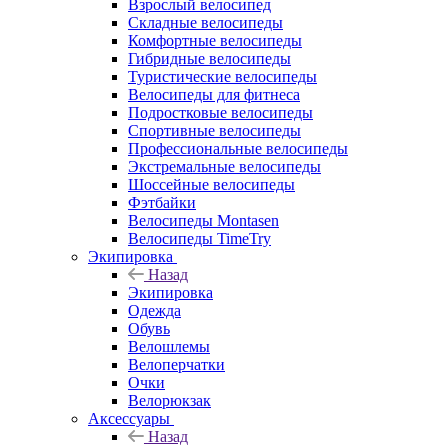
Взрослый велосипед
Складные велосипеды
Комфортные велосипеды
Гибридные велосипеды
Туристические велосипеды
Велосипеды для фитнеса
Подростковые велосипеды
Спортивные велосипеды
Профессиональные велосипеды
Экстремальные велосипеды
Шоссейные велосипеды
Фэтбайки
Велосипеды Montasen
Велосипеды TimeTry
Экипировка
Назад
Экипировка
Одежда
Обувь
Велошлемы
Велоперчатки
Очки
Велорюкзак
Аксессуары
Назад