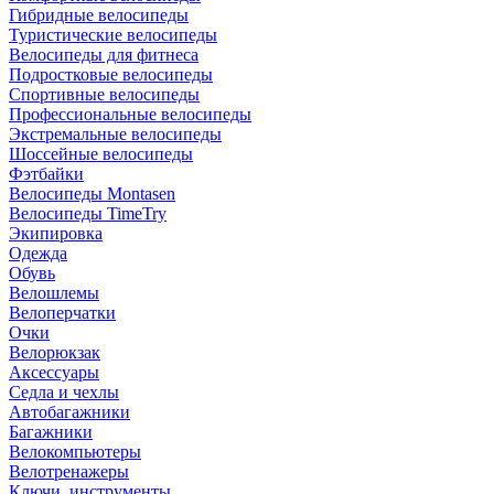
Гибридные велосипеды
Туристические велосипеды
Велосипеды для фитнеса
Подростковые велосипеды
Спортивные велосипеды
Профессиональные велосипеды
Экстремальные велосипеды
Шоссейные велосипеды
Фэтбайки
Велосипеды Montasen
Велосипеды TimeTry
Экипировка
Одежда
Обувь
Велошлемы
Велоперчатки
Очки
Велорюкзак
Аксессуары
Седла и чехлы
Автобагажники
Багажники
Велокомпьютеры
Велотренажеры
Ключи, инструменты