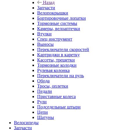
Назад
Запчасти
Велопокрышки
Бортировочные лопатки
Тормозные системы
Камеры, велоаптечки
Втулки
Спец инструмент
Выносы
Переключатели скоростей
Картриджи в каретку
Кассеты, трещетки
Тормозные колодки
Рулевая колонка
Переключатели на руль
Обода
Тросы, оплетки
Педали
Приставные колеса
Рули
Подседельные штыри
Цепи
Шатуны
Велосипеды
Запчасти