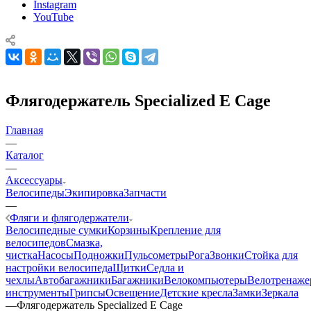
Instagram
YouTube
Флягодержатель Specialized E Cage
Главная
—
Каталог
—
Аксессуары
Велосипеды
Экипировка
Запчасти
—
Фляги и флягодержатели
Велосипедные сумки
Корзины
Крепление для
велосипедов
Смазка,
чистка
Насосы
Подножки
Пульсометры
Рога
Звонки
Стойка для
настройки велосипеда
Щитки
Седла и
чехлы
Автобагажники
Багажники
Велокомпьютеры
Велотренаж
инструменты
Грипсы
Освещение
Детские кресла
Замки
Зеркала
—
Флягодержатель Specialized E Cage