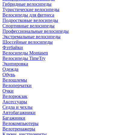
Гибридные велосипеды
Туристические велосипеды
Велосипеды для фитнеса
Подростковые велосипеды
Спортивные велосипеды
Профессиональные велосипеды
Экстремальные велосипеды
Шоссейные велосипеды
Фэтбайки
Велосипеды Montasen
Велосипеды TimeTry
Экипировка
Одежда
Обувь
Велошлемы
Велоперчатки
Очки
Велорюкзак
Аксессуары
Седла и чехлы
Автобагажники
Багажники
Велокомпьютеры
Велотренажеры
Ключи, инструменты