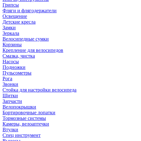
Грипсы
Фляги и флягодержатели
Освещение
Детские кресла
Замки
Зеркала
Велосипедные сумки
Корзины
Крепление для велосипедов
Смазка, чистка
Насосы
Подножки
Пульсометры
Рога
Звонки
Стойка для настройки велосипеда
Щитки
Запчасти
Велопокрышки
Бортировочные лопатки
Тормозные системы
Камеры, велоаптечки
Втулки
Спец инструмент
Выносы