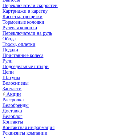
Переключатели скоростей
Картриджи в каретку
Кассеты, трещетки
Тормозные колодки
Рулевая колонка
Переключатели на руль
Обода
Тросы, оплетки
Педали
Приставные колеса
Рули
Подседельные штыри
Цепи
Шатуны
Велосипеды
Запчасти
Акции
Рассрочка
Велобренды
Доставка
Велоблог
Контакты
Контактная информация
Реквизиты компании