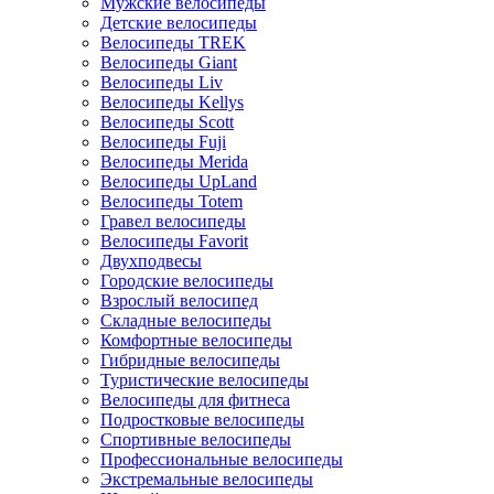
Мужские велосипеды
Детские велосипеды
Велосипеды TREK
Велосипеды Giant
Велосипеды Liv
Велосипеды Kellys
Велосипеды Scott
Велосипеды Fuji
Велосипеды Merida
Велосипеды UpLand
Велосипеды Totem
Гравел велосипеды
Велосипеды Favorit
Двухподвесы
Городские велосипеды
Взрослый велосипед
Складные велосипеды
Комфортные велосипеды
Гибридные велосипеды
Туристические велосипеды
Велосипеды для фитнеса
Подростковые велосипеды
Спортивные велосипеды
Профессиональные велосипеды
Экстремальные велосипеды