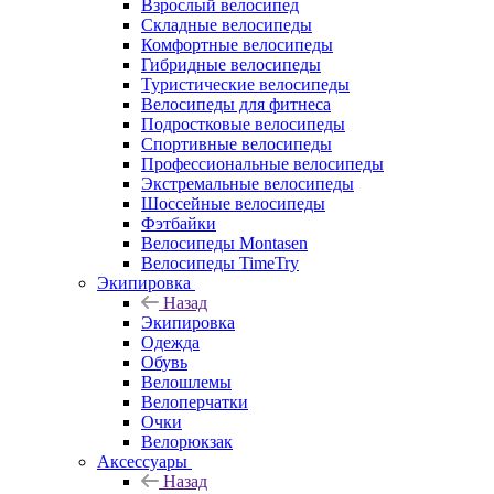
Взрослый велосипед
Складные велосипеды
Комфортные велосипеды
Гибридные велосипеды
Туристические велосипеды
Велосипеды для фитнеса
Подростковые велосипеды
Спортивные велосипеды
Профессиональные велосипеды
Экстремальные велосипеды
Шоссейные велосипеды
Фэтбайки
Велосипеды Montasen
Велосипеды TimeTry
Экипировка
Назад
Экипировка
Одежда
Обувь
Велошлемы
Велоперчатки
Очки
Велорюкзак
Аксессуары
Назад