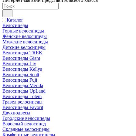
Интернет-магазин представительского класса
Каталог
Велосипеды
Горные велосипеды
Женские велосипеды
Мужские велосипеды
Детские велосипеды
Велосипеды TREK
Велосипеды Giant
Велосипеды Liv
Велосипеды Kellys
Велосипеды Scott
Велосипеды Fuji
Велосипеды Merida
Велосипеды UpLand
Велосипеды Totem
Гравел велосипеды
Велосипеды Favorit
Двухподвесы
Городские велосипеды
Взрослый велосипед
Складные велосипеды
Комфортные велосипеды