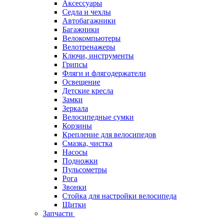
Аксессуары
Седла и чехлы
Автобагажники
Багажники
Велокомпьютеры
Велотренажеры
Ключи, инструменты
Грипсы
Фляги и флягодержатели
Освещение
Детские кресла
Замки
Зеркала
Велосипедные сумки
Корзины
Крепление для велосипедов
Смазка, чистка
Насосы
Подножки
Пульсометры
Рога
Звонки
Стойка для настройки велосипеда
Щитки
Запчасти