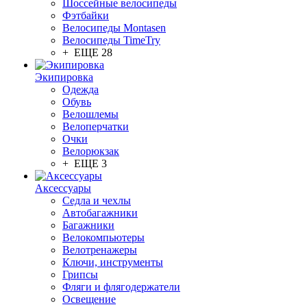
Шоссейные велосипеды
Фэтбайки
Велосипеды Montasen
Велосипеды TimeTry
+ ЕЩЕ 28
Экипировка
Одежда
Обувь
Велошлемы
Велоперчатки
Очки
Велорюкзак
+ ЕЩЕ 3
Аксессуары
Седла и чехлы
Автобагажники
Багажники
Велокомпьютеры
Велотренажеры
Ключи, инструменты
Грипсы
Фляги и флягодержатели
Освещение