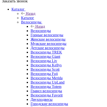
Заказать звонок
Каталог
Назад
Каталог
Велосипеды
Назад
Велосипеды
Горные велосипеды
Женские велосипеды
Мужские велосипеды
Детские велосипеды
Велосипеды TREK
Велосипеды Giant
Велосипеды Liv
Велосипеды Kellys
Велосипеды Scott
Велосипеды Fuji
Велосипеды Merida
Велосипеды UpLand
Велосипеды Totem
Гравел велосипеды
Велосипеды Favorit
Двухподвесы
Городские велосипеды