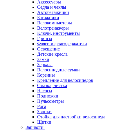
Аксессуары
Седла и чехлы
Автобагажники
Багажники
Велокомпьютеры
Велотренажеры
Ключи, инструменты
Грипсы
Фляги и флягодержатели
Освещение
Детские кресла
Замки
Зеркала
Велосипедные сумки
Корзины
Крепление для велосипедов
Смазка, чистка
Насосы
Подножки
Пульсометры
Рога
Звонки
Стойка для настройки велосипеда
Щитки
Запчасти