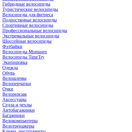
Гибридные велосипеды
Туристические велосипеды
Велосипеды для фитнеса
Подростковые велосипеды
Спортивные велосипеды
Профессиональные велосипеды
Экстремальные велосипеды
Шоссейные велосипеды
Фэтбайки
Велосипеды Montasen
Велосипеды TimeTry
Экипировка
Одежда
Обувь
Велошлемы
Велоперчатки
Очки
Велорюкзак
Аксессуары
Седла и чехлы
Автобагажники
Багажники
Велокомпьютеры
Велотренажеры
Ключи, инструменты