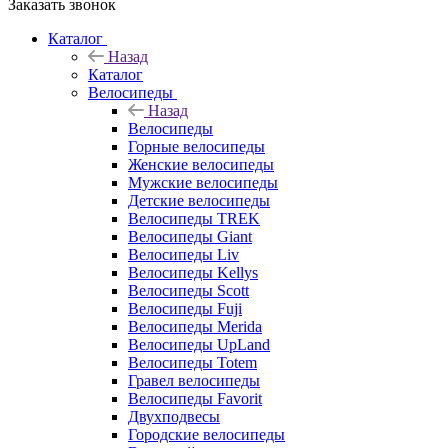
Заказать звонок
Каталог
Назад
Каталог
Велосипеды
Назад
Велосипеды
Горные велосипеды
Женские велосипеды
Мужские велосипеды
Детские велосипеды
Велосипеды TREK
Велосипеды Giant
Велосипеды Liv
Велосипеды Kellys
Велосипеды Scott
Велосипеды Fuji
Велосипеды Merida
Велосипеды UpLand
Велосипеды Totem
Гравел велосипеды
Велосипеды Favorit
Двухподвесы
Городские велосипеды