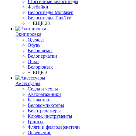
Шоссейные велосипеды
Фэтбайки
Велосипеды Montasen
Велосипеды TimeTry
+ ЕЩЕ 28
Экипировка
Одежда
Обувь
Велошлемы
Велоперчатки
Очки
Велорюкзак
+ ЕЩЕ 3
Аксессуары
Седла и чехлы
Автобагажники
Багажники
Велокомпьютеры
Велотренажеры
Ключи, инструменты
Грипсы
Фляги и флягодержатели
Освещение