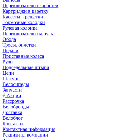
Переключатели скоростей
Картриджи в каретку
Кассеты, трещетки
Тормозные колодки
Рулевая колонка
Переключатели на руль
Обода
Тросы, оплетки
Педали
Приставные колеса
Рули
Подседельные штыри
Цепи
Шатуны
Велосипеды
Запчасти
Акции
Рассрочка
Велобренды
Доставка
Велоблог
Контакты
Контактная информация
Реквизиты компании