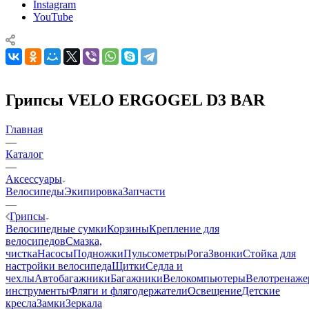
Instagram
YouTube
Грипсы VELO ERGOGEL D3 BAR
Главная
—
Каталог
—
Аксессуары
Велосипеды
Экипировка
Запчасти
—
Грипсы
Велосипедные сумки
Корзины
Крепление для
велосипедов
Смазка,
чистка
Насосы
Подножки
Пульсометры
Рога
Звонки
Стойка для
настройки велосипеда
Щитки
Седла и
чехлы
Автобагажники
Багажники
Велокомпьютеры
Велотренаж
инструменты
Фляги и флягодержатели
Освещение
Детские
кресла
Замки
Зеркала