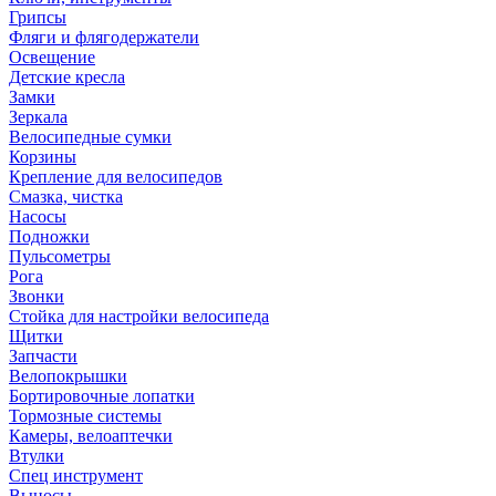
Грипсы
Фляги и флягодержатели
Освещение
Детские кресла
Замки
Зеркала
Велосипедные сумки
Корзины
Крепление для велосипедов
Смазка, чистка
Насосы
Подножки
Пульсометры
Рога
Звонки
Стойка для настройки велосипеда
Щитки
Запчасти
Велопокрышки
Бортировочные лопатки
Тормозные системы
Камеры, велоаптечки
Втулки
Спец инструмент
Выносы