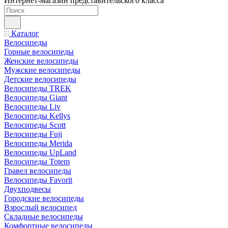
Интернет-магазин представительского класса
Каталог
Велосипеды
Горные велосипеды
Женские велосипеды
Мужские велосипеды
Детские велосипеды
Велосипеды TREK
Велосипеды Giant
Велосипеды Liv
Велосипеды Kellys
Велосипеды Scott
Велосипеды Fuji
Велосипеды Merida
Велосипеды UpLand
Велосипеды Totem
Гравел велосипеды
Велосипеды Favorit
Двухподвесы
Городские велосипеды
Взрослый велосипед
Складные велосипеды
Комфортные велосипеды