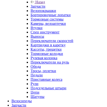
Назад
Запчасти
Велопокрышки
Бортировочные лопатки
Тормозные системы
Камеры, велоаптечки
Втулки
Спец инструмент
Выносы
Переключатели скоростей
Картриджи в каретку
Кассеты, трещетки
Тормозные колодки
Рулевая колонка
Переключатели на руль
Обода
Тросы, оплетки
Педали
Приставные колеса
Рули
Подседельные штыри
Цепи
Шатуны
Велосипеды
Запчасти