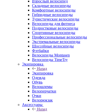
Взрослый велосипед
Складные велосипеды
Комфортные велосипеды
Гибридные велосипеды
Туристические велосипеды
Велосипеды для фитнеса
Подростковые велосипеды
Спортивные велосипеды
Профессиональные велосипеды
Экстремальные велосипеды
Шоссейные велосипеды
Фэтбайки
Велосипеды Montasen
Велосипеды TimeTry
Экипировка
Назад
Экипировка
Одежда
Обувь
Велошлемы
Велоперчатки
Очки
Велорюкзак
Аксессуары
Назад