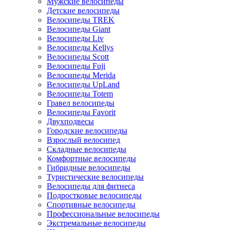
Мужские велосипеды
Детские велосипеды
Велосипеды TREK
Велосипеды Giant
Велосипеды Liv
Велосипеды Kellys
Велосипеды Scott
Велосипеды Fuji
Велосипеды Merida
Велосипеды UpLand
Велосипеды Totem
Гравел велосипеды
Велосипеды Favorit
Двухподвесы
Городские велосипеды
Взрослый велосипед
Складные велосипеды
Комфортные велосипеды
Гибридные велосипеды
Туристические велосипеды
Велосипеды для фитнеса
Подростковые велосипеды
Спортивные велосипеды
Профессиональные велосипеды
Экстремальные велосипеды