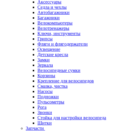
Аксессуары
Седла и чехлы
Автобагажники
Багажники
Велокомпьютеры
Велотренажеры
Ключи, инструменты
Грипсы
Фляги и флягодержатели
Освещение
Детские кресла
Замки
Зеркала
Велосипедные сумки
Корзины
Крепление для велосипедов
Смазка, чистка
Насосы
Подножки
Пульсометры
Рога
Звонки
Стойка для настройки велосипеда
Щитки
Запчасти