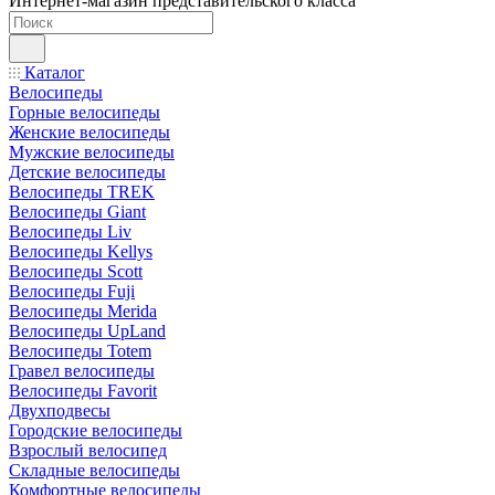
Интернет-магазин представительского класса
Каталог
Велосипеды
Горные велосипеды
Женские велосипеды
Мужские велосипеды
Детские велосипеды
Велосипеды TREK
Велосипеды Giant
Велосипеды Liv
Велосипеды Kellys
Велосипеды Scott
Велосипеды Fuji
Велосипеды Merida
Велосипеды UpLand
Велосипеды Totem
Гравел велосипеды
Велосипеды Favorit
Двухподвесы
Городские велосипеды
Взрослый велосипед
Складные велосипеды
Комфортные велосипеды