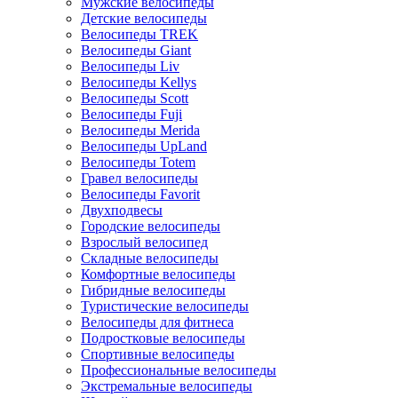
Мужские велосипеды
Детские велосипеды
Велосипеды TREK
Велосипеды Giant
Велосипеды Liv
Велосипеды Kellys
Велосипеды Scott
Велосипеды Fuji
Велосипеды Merida
Велосипеды UpLand
Велосипеды Totem
Гравел велосипеды
Велосипеды Favorit
Двухподвесы
Городские велосипеды
Взрослый велосипед
Складные велосипеды
Комфортные велосипеды
Гибридные велосипеды
Туристические велосипеды
Велосипеды для фитнеса
Подростковые велосипеды
Спортивные велосипеды
Профессиональные велосипеды
Экстремальные велосипеды