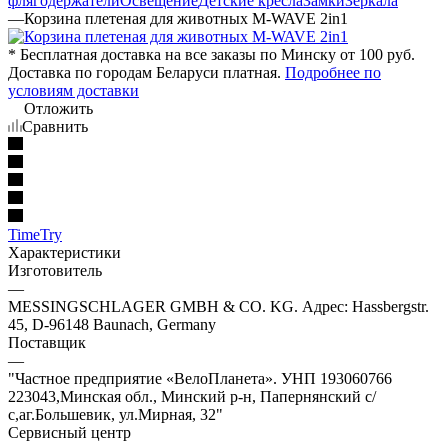
флягодержатели
Освещение
Детские кресла
Замки
Зеркала
—
Корзина плетеная для животных M-WAVE 2in1
* Бесплатная доставка на все заказы по Минску от 100 руб.
Доставка по городам Беларуси платная.
Подробнее по
условиям доставки
Отложить
Сравнить
TimeTry
Характеристики
Изготовитель
—
MESSINGSCHLAGER GMBH & CO. KG. Адрес: Hassbergstr.
45, D-96148 Baunach, Germany
Поставщик
—
"Частное предприятие «ВелоПланета». УНП 193060766
223043,Минская обл., Минский р-н, Папернянский с/
с,аг.Большевик, ул.Мирная, 32"
Сервисный центр