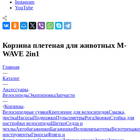
Instagram
YouTube
Корзина плетеная для животных M-
WAVE 2in1
Главная
—
Каталог
—
Аксессуары
Велосипеды
Экипировка
Запчасти
—
Корзины
Велосипедные сумки
Крепление для велосипедов
Смазка,
чистка
Насосы
Подножки
Пульсометры
Рога
Звонки
Стойка для
настройки велосипеда
Щитки
Седла и
чехлы
Автобагажники
Багажники
Велокомпьютеры
Велотренаж
инструменты
Грипсы
Фляги и