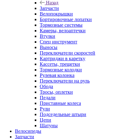
Назад
Запчасти
Велопокрышки
Бортировочные лопатки
Тормозные системы
Камеры, велоаптечки
Втулки
Спец инструмент
Выносы
Переключатели скоростей
Картриджи в каретку
Кассеты, трещетки
Тормозные колодки
Рулевая колонка
Переключатели на руль
Обода
Тросы, оплетки
Педали
Приставные колеса
Рули
Подседельные штыри
Цепи
Шатуны
Велосипеды
Запчасти