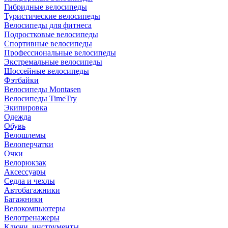
Гибридные велосипеды
Туристические велосипеды
Велосипеды для фитнеса
Подростковые велосипеды
Спортивные велосипеды
Профессиональные велосипеды
Экстремальные велосипеды
Шоссейные велосипеды
Фэтбайки
Велосипеды Montasen
Велосипеды TimeTry
Экипировка
Одежда
Обувь
Велошлемы
Велоперчатки
Очки
Велорюкзак
Аксессуары
Седла и чехлы
Автобагажники
Багажники
Велокомпьютеры
Велотренажеры
Ключи, инструменты