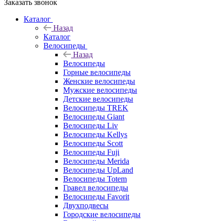
Заказать звонок
Каталог
Назад
Каталог
Велосипеды
Назад
Велосипеды
Горные велосипеды
Женские велосипеды
Мужские велосипеды
Детские велосипеды
Велосипеды TREK
Велосипеды Giant
Велосипеды Liv
Велосипеды Kellys
Велосипеды Scott
Велосипеды Fuji
Велосипеды Merida
Велосипеды UpLand
Велосипеды Totem
Гравел велосипеды
Велосипеды Favorit
Двухподвесы
Городские велосипеды