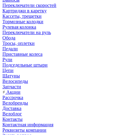
Переключатели скоростей
Картриджи в каретку
Кассеты, трещетки
Тормозные колодки
Рулевая колонка
Переключатели на руль
Обода
Тросы, оплетки
Педали
Приставные колеса
Рули
Подседельные штыри
Цепи
Шатуны
Велосипеды
Запчасти
Акции
Рассрочка
Велобренды
Доставка
Велоблог
Контакты
Контактная информация
Реквизиты компании