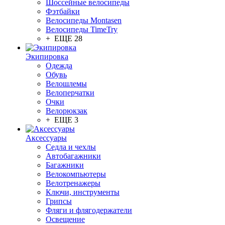
Шоссейные велосипеды
Фэтбайки
Велосипеды Montasen
Велосипеды TimeTry
+ ЕЩЕ 28
Экипировка
Одежда
Обувь
Велошлемы
Велоперчатки
Очки
Велорюкзак
+ ЕЩЕ 3
Аксессуары
Седла и чехлы
Автобагажники
Багажники
Велокомпьютеры
Велотренажеры
Ключи, инструменты
Грипсы
Фляги и флягодержатели
Освещение