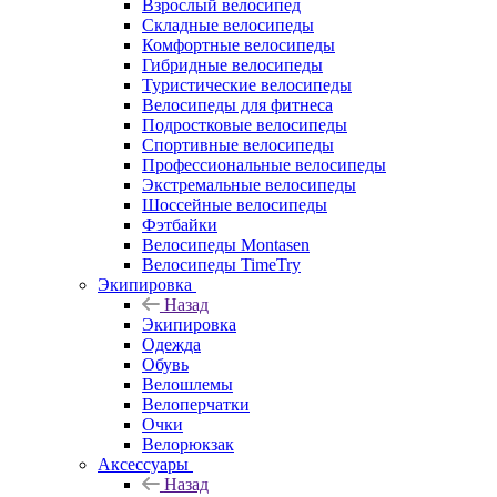
Взрослый велосипед
Складные велосипеды
Комфортные велосипеды
Гибридные велосипеды
Туристические велосипеды
Велосипеды для фитнеса
Подростковые велосипеды
Спортивные велосипеды
Профессиональные велосипеды
Экстремальные велосипеды
Шоссейные велосипеды
Фэтбайки
Велосипеды Montasen
Велосипеды TimeTry
Экипировка
Назад
Экипировка
Одежда
Обувь
Велошлемы
Велоперчатки
Очки
Велорюкзак
Аксессуары
Назад