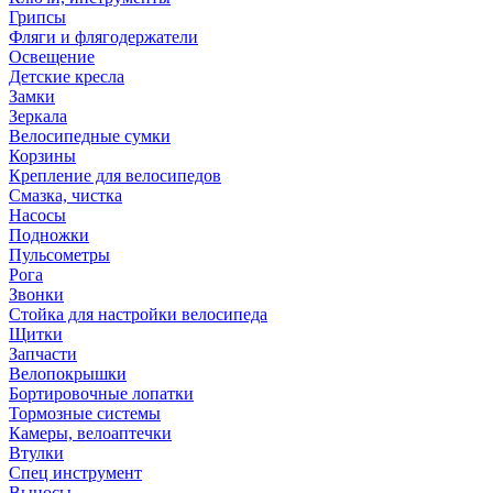
Грипсы
Фляги и флягодержатели
Освещение
Детские кресла
Замки
Зеркала
Велосипедные сумки
Корзины
Крепление для велосипедов
Смазка, чистка
Насосы
Подножки
Пульсометры
Рога
Звонки
Стойка для настройки велосипеда
Щитки
Запчасти
Велопокрышки
Бортировочные лопатки
Тормозные системы
Камеры, велоаптечки
Втулки
Спец инструмент
Выносы