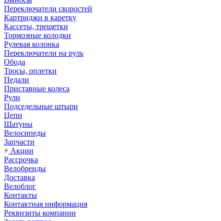
Переключатели скоростей
Картриджи в каретку
Кассеты, трещетки
Тормозные колодки
Рулевая колонка
Переключатели на руль
Обода
Тросы, оплетки
Педали
Приставные колеса
Рули
Подседельные штыри
Цепи
Шатуны
Велосипеды
Запчасти
Акции
Рассрочка
Велобренды
Доставка
Велоблог
Контакты
Контактная информация
Реквизиты компании