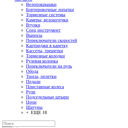
Велопокрышки
Бортировочные лопатки
Тормозные системы
Камеры, велоаптечки
Втулки
Спец инструмент
Выносы
Переключатели скоростей
Картриджи в каретку
Кассеты, трещетки
Тормозные колодки
Рулевая колонка
Переключатели на руль
Обода
Тросы, оплетки
Педали
Приставные колеса
Рули
Подседельные штыри
Цепи
Шатуны
+ ЕЩЕ 18