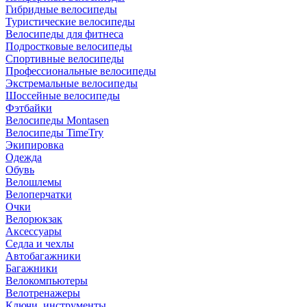
Гибридные велосипеды
Туристические велосипеды
Велосипеды для фитнеса
Подростковые велосипеды
Спортивные велосипеды
Профессиональные велосипеды
Экстремальные велосипеды
Шоссейные велосипеды
Фэтбайки
Велосипеды Montasen
Велосипеды TimeTry
Экипировка
Одежда
Обувь
Велошлемы
Велоперчатки
Очки
Велорюкзак
Аксессуары
Седла и чехлы
Автобагажники
Багажники
Велокомпьютеры
Велотренажеры
Ключи, инструменты