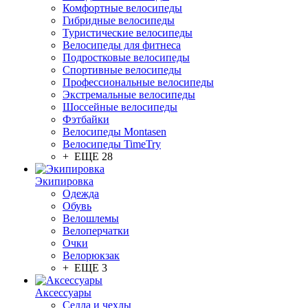
Комфортные велосипеды
Гибридные велосипеды
Туристические велосипеды
Велосипеды для фитнеса
Подростковые велосипеды
Спортивные велосипеды
Профессиональные велосипеды
Экстремальные велосипеды
Шоссейные велосипеды
Фэтбайки
Велосипеды Montasen
Велосипеды TimeTry
+ ЕЩЕ 28
Экипировка
Одежда
Обувь
Велошлемы
Велоперчатки
Очки
Велорюкзак
+ ЕЩЕ 3
Аксессуары
Седла и чехлы