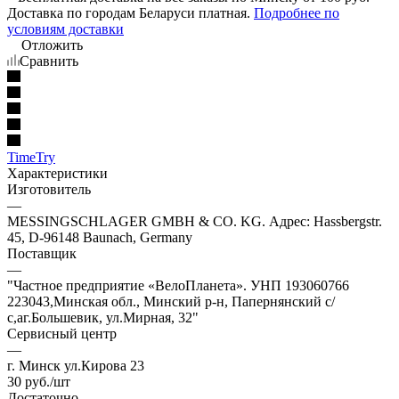
Доставка по городам Беларуси платная.
Подробнее по
условиям доставки
Отложить
Сравнить
TimeTry
Характеристики
Изготовитель
—
MESSINGSCHLAGER GMBH & CO. KG. Адрес: Hassbergstr.
45, D-96148 Baunach, Germany
Поставщик
—
"Частное предприятие «ВелоПланета». УНП 193060766
223043,Минская обл., Минский р-н, Папернянский с/
с,аг.Большевик, ул.Мирная, 32"
Сервисный центр
—
г. Минск ул.Кирова 23
30
руб.
/шт
Достаточно