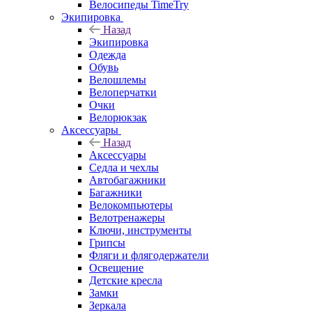
Велосипеды TimeTry
Экипировка
Назад
Экипировка
Одежда
Обувь
Велошлемы
Велоперчатки
Очки
Велорюкзак
Аксессуары
Назад
Аксессуары
Седла и чехлы
Автобагажники
Багажники
Велокомпьютеры
Велотренажеры
Ключи, инструменты
Грипсы
Фляги и флягодержатели
Освещение
Детские кресла
Замки
Зеркала