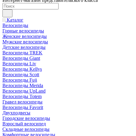
Интернет-магазин представительского класса
Каталог
Велосипеды
Горные велосипеды
Женские велосипеды
Мужские велосипеды
Детские велосипеды
Велосипеды TREK
Велосипеды Giant
Велосипеды Liv
Велосипеды Kellys
Велосипеды Scott
Велосипеды Fuji
Велосипеды Merida
Велосипеды UpLand
Велосипеды Totem
Гравел велосипеды
Велосипеды Favorit
Двухподвесы
Городские велосипеды
Взрослый велосипед
Складные велосипеды
Комфортные велосипеды