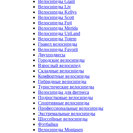
Велосипеды Giant
Велосипеды Liv
Велосипеды Kellys
Велосипеды Scott
Велосипеды Fuji
Велосипеды Merida
Велосипеды UpLand
Велосипеды Totem
Гравел велосипеды
Велосипеды Favorit
Двухподвесы
Городские велосипеды
Взрослый велосипед
Складные велосипеды
Комфортные велосипеды
Гибридные велосипеды
Туристические велосипеды
Велосипеды для фитнеса
Подростковые велосипеды
Спортивные велосипеды
Профессиональные велосипеды
Экстремальные велосипеды
Шоссейные велосипеды
Фэтбайки
Велосипеды Montasen