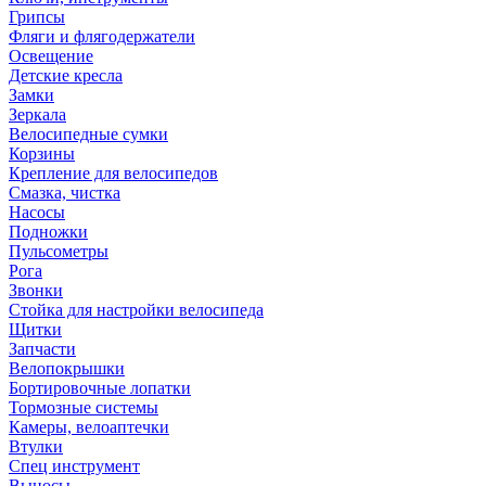
Грипсы
Фляги и флягодержатели
Освещение
Детские кресла
Замки
Зеркала
Велосипедные сумки
Корзины
Крепление для велосипедов
Смазка, чистка
Насосы
Подножки
Пульсометры
Рога
Звонки
Стойка для настройки велосипеда
Щитки
Запчасти
Велопокрышки
Бортировочные лопатки
Тормозные системы
Камеры, велоаптечки
Втулки
Спец инструмент
Выносы