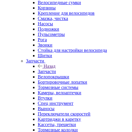
Велосипедные сумки
Корзины
Крепление для велосипедов
Смазка, чистка
Насосы
Подножки
Пульсометры
Рога
Звонки
Стойка для настройки велосипеда
Щитки
Запчасти
Назад
Запчасти
Велопокрышки
Бортировочные лопатки
Тормозные системы
Камеры, велоаптечки
Втулки
Спец инструмент
Выносы
Переключатели скоростей
Картриджи в каретку
Кассеты, трещетки
Тормозные колодки