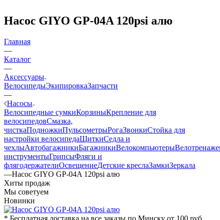
Насос GIYO GP-04A 120psi алю
Главная
—
Каталог
—
Аксессуары
Велосипеды
Экипировка
Запчасти
—
Насосы
Велосипедные сумки
Корзины
Крепление для
велосипедов
Смазка,
чистка
Подножки
Пульсометры
Рога
Звонки
Стойка для
настройки велосипеда
Щитки
Седла и
чехлы
Автобагажники
Багажники
Велокомпьютеры
Велотренаж
инструменты
Грипсы
Фляги и
флягодержатели
Освещение
Детские кресла
Замки
Зеркала
—
Насос GIYO GP-04A 120psi алю
Хиты продаж
Мы советуем
Новинки
* Бесплатная доставка на все заказы по Минску от 100 руб.