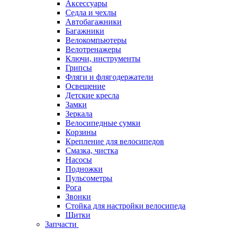
Аксессуары
Седла и чехлы
Автобагажники
Багажники
Велокомпьютеры
Велотренажеры
Ключи, инструменты
Грипсы
Фляги и флягодержатели
Освещение
Детские кресла
Замки
Зеркала
Велосипедные сумки
Корзины
Крепление для велосипедов
Смазка, чистка
Насосы
Подножки
Пульсометры
Рога
Звонки
Стойка для настройки велосипеда
Щитки
Запчасти