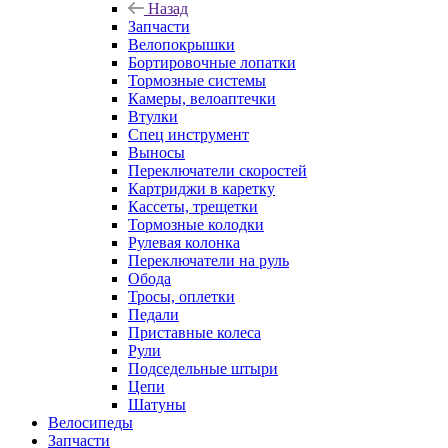
Назад
Запчасти
Велопокрышки
Бортировочные лопатки
Тормозные системы
Камеры, велоаптечки
Втулки
Спец инструмент
Выносы
Переключатели скоростей
Картриджи в каретку
Кассеты, трещетки
Тормозные колодки
Рулевая колонка
Переключатели на руль
Обода
Тросы, оплетки
Педали
Приставные колеса
Рули
Подседельные штыри
Цепи
Шатуны
Велосипеды
Запчасти