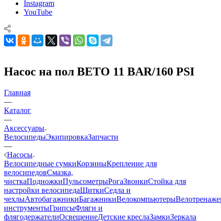
Instagram
YouTube
Насос на пол BETO 11 BAR/160 PSI
Главная
—
Каталог
—
Аксессуары
Велосипеды
Экипировка
Запчасти
—
Насосы
Велосипедные сумки
Корзины
Крепление для
велосипедов
Смазка,
чистка
Подножки
Пульсометры
Рога
Звонки
Стойка для
настройки велосипеда
Щитки
Седла и
чехлы
Автобагажники
Багажники
Велокомпьютеры
Велотренаж
инструменты
Грипсы
Фляги и
флягодержатели
Освещение
Детские кресла
Замки
Зеркала