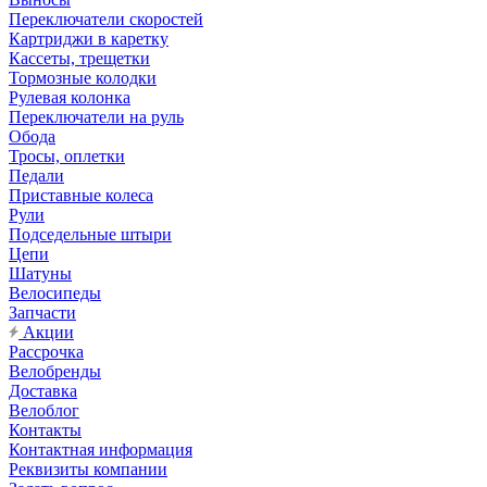
Переключатели скоростей
Картриджи в каретку
Кассеты, трещетки
Тормозные колодки
Рулевая колонка
Переключатели на руль
Обода
Тросы, оплетки
Педали
Приставные колеса
Рули
Подседельные штыри
Цепи
Шатуны
Велосипеды
Запчасти
Акции
Рассрочка
Велобренды
Доставка
Велоблог
Контакты
Контактная информация
Реквизиты компании