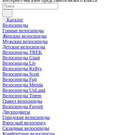
Интернет-магазин представительского класса
Каталог
Велосипеды
Горные велосипеды
Женские велосипеды
Мужские велосипеды
Детские велосипеды
Велосипеды TREK
Велосипеды Giant
Велосипеды Liv
Велосипеды Kellys
Велосипеды Scott
Велосипеды Fuji
Велосипеды Merida
Велосипеды UpLand
Велосипеды Totem
Гравел велосипеды
Велосипеды Favorit
Двухподвесы
Городские велосипеды
Взрослый велосипед
Складные велосипеды
Комфортные велосипеды