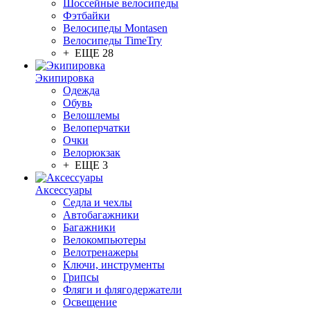
Шоссейные велосипеды
Фэтбайки
Велосипеды Montasen
Велосипеды TimeTry
+ ЕЩЕ 28
Экипировка
Одежда
Обувь
Велошлемы
Велоперчатки
Очки
Велорюкзак
+ ЕЩЕ 3
Аксессуары
Седла и чехлы
Автобагажники
Багажники
Велокомпьютеры
Велотренажеры
Ключи, инструменты
Грипсы
Фляги и флягодержатели
Освещение