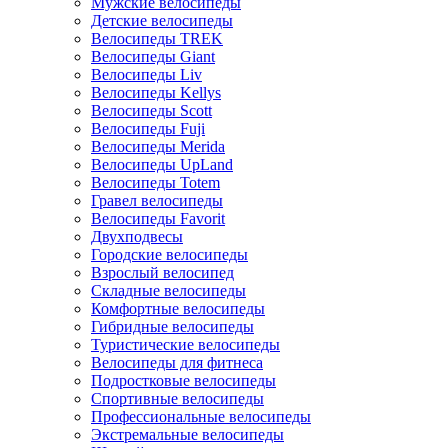
Мужские велосипеды
Детские велосипеды
Велосипеды TREK
Велосипеды Giant
Велосипеды Liv
Велосипеды Kellys
Велосипеды Scott
Велосипеды Fuji
Велосипеды Merida
Велосипеды UpLand
Велосипеды Totem
Гравел велосипеды
Велосипеды Favorit
Двухподвесы
Городские велосипеды
Взрослый велосипед
Складные велосипеды
Комфортные велосипеды
Гибридные велосипеды
Туристические велосипеды
Велосипеды для фитнеса
Подростковые велосипеды
Спортивные велосипеды
Профессиональные велосипеды
Экстремальные велосипеды