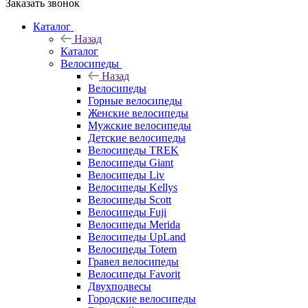
Заказать звонок
Каталог
Назад
Каталог
Велосипеды
Назад
Велосипеды
Горные велосипеды
Женские велосипеды
Мужские велосипеды
Детские велосипеды
Велосипеды TREK
Велосипеды Giant
Велосипеды Liv
Велосипеды Kellys
Велосипеды Scott
Велосипеды Fuji
Велосипеды Merida
Велосипеды UpLand
Велосипеды Totem
Гравел велосипеды
Велосипеды Favorit
Двухподвесы
Городские велосипеды