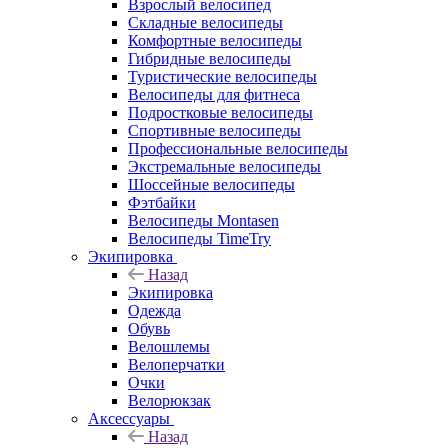
Взрослый велосипед
Складные велосипеды
Комфортные велосипеды
Гибридные велосипеды
Туристические велосипеды
Велосипеды для фитнеса
Подростковые велосипеды
Спортивные велосипеды
Профессиональные велосипеды
Экстремальные велосипеды
Шоссейные велосипеды
Фэтбайки
Велосипеды Montasen
Велосипеды TimeTry
Экипировка
Назад
Экипировка
Одежда
Обувь
Велошлемы
Велоперчатки
Очки
Велорюкзак
Аксессуары
Назад