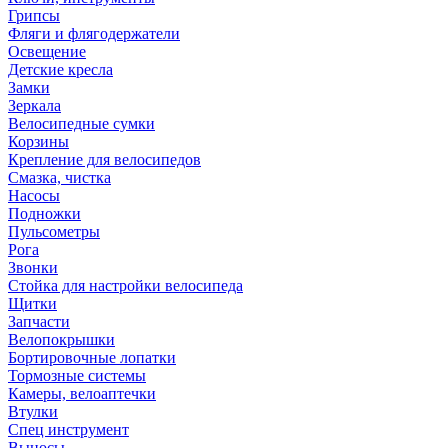
Грипсы
Фляги и флягодержатели
Освещение
Детские кресла
Замки
Зеркала
Велосипедные сумки
Корзины
Крепление для велосипедов
Смазка, чистка
Насосы
Подножки
Пульсометры
Рога
Звонки
Стойка для настройки велосипеда
Щитки
Запчасти
Велопокрышки
Бортировочные лопатки
Тормозные системы
Камеры, велоаптечки
Втулки
Спец инструмент
Выносы