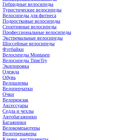
Гибридные велосипеды
Туристические велосипеды
Велосипеды для фитнеса
Подростковые велосипеды
Спортивные велосипеды
Профессиональные велосипеды
Экстремальные велосипеды
Шоссейные велосипеды
Фэтбайки
Велосипеды Montasen
Велосипеды TimeTry
Экипировка
Одежда
Обувь
Велошлемы
Велоперчатки
Очки
Велорюкзак
Аксессуары
Седла и чехлы
Автобагажники
Багажники
Велокомпьютеры
Велотренажеры
Ключи, инструменты