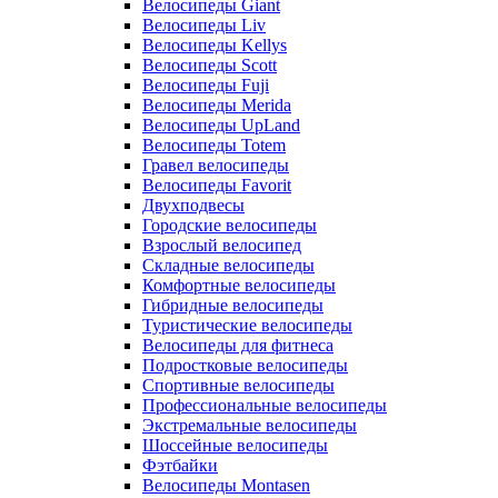
Велосипеды Giant
Велосипеды Liv
Велосипеды Kellys
Велосипеды Scott
Велосипеды Fuji
Велосипеды Merida
Велосипеды UpLand
Велосипеды Totem
Гравел велосипеды
Велосипеды Favorit
Двухподвесы
Городские велосипеды
Взрослый велосипед
Складные велосипеды
Комфортные велосипеды
Гибридные велосипеды
Туристические велосипеды
Велосипеды для фитнеса
Подростковые велосипеды
Спортивные велосипеды
Профессиональные велосипеды
Экстремальные велосипеды
Шоссейные велосипеды
Фэтбайки
Велосипеды Montasen