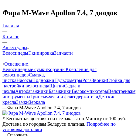
Фара M-Wave Apollon 7.4, 7 диодов
Главная
—
Каталог
—
Аксессуары
Велосипеды
Экипировка
Запчасти
—
Освещение
Велосипедные сумки
Корзины
Крепление для
велосипедов
Смазка,
чистка
Насосы
Подножки
Пульсометры
Рога
Звонки
Стойка для
настройки велосипеда
Щитки
Седла и
чехлы
Автобагажники
Багажники
Велокомпьютеры
Велотренаж
инструменты
Грипсы
Фляги и флягодержатели
Детские
кресла
Замки
Зеркала
—
Фара M-Wave Apollon 7.4, 7 диодов
* Бесплатная доставка на все заказы по Минску от 100 руб.
Доставка по городам Беларуси платная.
Подробнее по
условиям доставки
Отложить