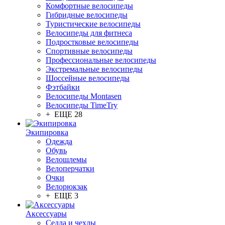
Комфортные велосипеды
Гибридные велосипеды
Туристические велосипеды
Велосипеды для фитнеса
Подростковые велосипеды
Спортивные велосипеды
Профессиональные велосипеды
Экстремальные велосипеды
Шоссейные велосипеды
Фэтбайки
Велосипеды Montasen
Велосипеды TimeTry
+ ЕЩЕ 28
Экипировка
Одежда
Обувь
Велошлемы
Велоперчатки
Очки
Велорюкзак
+ ЕЩЕ 3
Аксессуары
Седла и чехлы