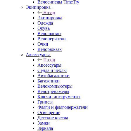
Велосипеды TimeTry
Экипировка
Назад
Экипировка
Одежда
Обувь
Велошлемы
Велоперчатки
Очки
Велорюкзак
Аксессуары
Назад
Аксессуары
Седла и чехлы
Автобагажники
Багажники
Велокомпьютеры
Велотренажеры
Ключи, инструменты
Грипсы
Фляги и флягодержатели
Освещение
Детские кресла
Замки
Зеркала