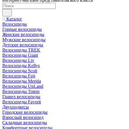
Интернет-магазин представительского класса
Каталог
Велосипеды
Горные велосипеды
Женские велосипеды
Мужские велосипеды
Детские велосипеды
Велосипеды TREK
Велосипеды Giant
Велосипеды Liv
Велосипеды Kellys
Велосипеды Scott
Велосипеды Fuji
Велосипеды Merida
Велосипеды UpLand
Велосипеды Totem
Гравел велосипеды
Велосипеды Favorit
Двухподвесы
Городские велосипеды
Взрослый велосипед
Складные велосипеды
Комфортные велосипеды