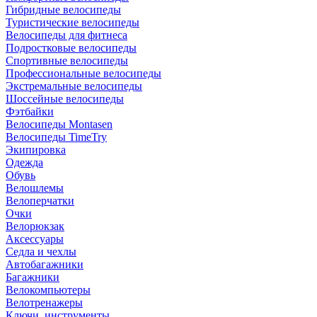
Гибридные велосипеды
Туристические велосипеды
Велосипеды для фитнеса
Подростковые велосипеды
Спортивные велосипеды
Профессиональные велосипеды
Экстремальные велосипеды
Шоссейные велосипеды
Фэтбайки
Велосипеды Montasen
Велосипеды TimeTry
Экипировка
Одежда
Обувь
Велошлемы
Велоперчатки
Очки
Велорюкзак
Аксессуары
Седла и чехлы
Автобагажники
Багажники
Велокомпьютеры
Велотренажеры
Ключи, инструменты