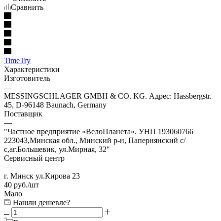
Сравнить
TimeTry
Характеристики
Изготовитель
—
MESSINGSCHLAGER GMBH & CO. KG. Адрес: Hassbergstr.
45, D-96148 Baunach, Germany
Поставщик
—
"Частное предприятие «ВелоПланета». УНП 193060766
223043,Минская обл., Минский р-н, Папернянский с/
с,аг.Большевик, ул.Мирная, 32"
Сервисный центр
—
г. Минск ул.Кирова 23
40
руб.
/шт
Мало
Нашли дешевле?