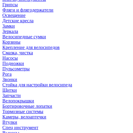
Грипсы
Фляги и флягодержатели
Освещение
Детские кресла
Замки
Зеркала
Велосипедные сумки
Корзины
Крепление для велосипедов
Смазка, чистка
Насосы
Подножки
Пульсометры
Рога
Звонки
Стойка для настройки велосипеда
Щитки
Запчасти
Велопокрышки
Бортировочные лопатки
Тормозные системы
Камеры, велоаптечки
Втулки
Спец инструмент
Выносы