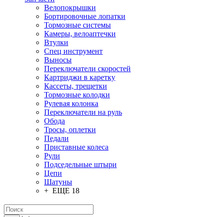
Велопокрышки
Бортировочные лопатки
Тормозные системы
Камеры, велоаптечки
Втулки
Спец инструмент
Выносы
Переключатели скоростей
Картриджи в каретку
Кассеты, трещетки
Тормозные колодки
Рулевая колонка
Переключатели на руль
Обода
Тросы, оплетки
Педали
Приставные колеса
Рули
Подседельные штыри
Цепи
Шатуны
+ ЕЩЕ 18