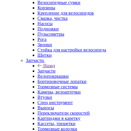
Велосипедные сумки
Корзины
Крепление для велосипедов
Смазка, чистка
Насосы
Подножки
Пульсометры
Рога
Звонки
Стойка для настройки велосипеда
Щитки
Запчасти
Назад
Запчасти
Велопокрышки
Бортировочные лопатки
Тормозные системы
Камеры, велоаптечки
Втулки
Спец инструмент
Выносы
Переключатели скоростей
Картриджи в каретку
Кассеты, трещетки
Тормозные колодки