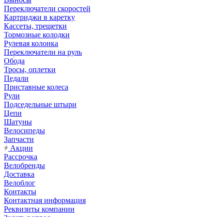
Переключатели скоростей
Картриджи в каретку
Кассеты, трещетки
Тормозные колодки
Рулевая колонка
Переключатели на руль
Обода
Тросы, оплетки
Педали
Приставные колеса
Рули
Подседельные штыри
Цепи
Шатуны
Велосипеды
Запчасти
Акции
Рассрочка
Велобренды
Доставка
Велоблог
Контакты
Контактная информация
Реквизиты компании