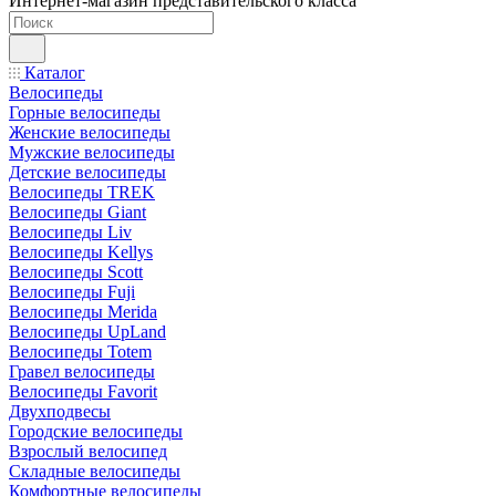
Интернет-магазин представительского класса
Каталог
Велосипеды
Горные велосипеды
Женские велосипеды
Мужские велосипеды
Детские велосипеды
Велосипеды TREK
Велосипеды Giant
Велосипеды Liv
Велосипеды Kellys
Велосипеды Scott
Велосипеды Fuji
Велосипеды Merida
Велосипеды UpLand
Велосипеды Totem
Гравел велосипеды
Велосипеды Favorit
Двухподвесы
Городские велосипеды
Взрослый велосипед
Складные велосипеды
Комфортные велосипеды