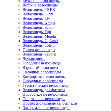
Мужские велосипеды
Детские велосипеды
Велосипеды TREK
Велосипеды Giant
Велосипеды Liv
Велосипеды Kellys
Велосипеды Scott
Велосипеды Fuji
Велосипеды Merida
Велосипеды UpLand
Велосипеды Totem
Гравел велосипеды
Велосипеды Favorit
Двухподвесы
Городские велосипеды
Взрослый велосипед
Складные велосипеды
Комфортные велосипеды
Гибридные велосипеды
Туристические велосипеды
Велосипеды для фитнеса
Подростковые велосипеды
Спортивные велосипеды
Профессиональные велосипеды
Экстремальные велосипеды