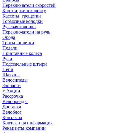
Переключатели скоростей
Картриджи в каретку
Кассеты, трещетки
Тормозные колодки
Рулевая колонка
Переключатели на руль
Обода
Тросы, оплетки
Педали
Приставные колеса
Рули
Подседельные штыри
Цепи
Шатуны
Велосипеды
Запчасти
Акции
Рассрочка
Велобренды
Доставка
Велоблог
Контакты
Контактная информация
Реквизиты компании