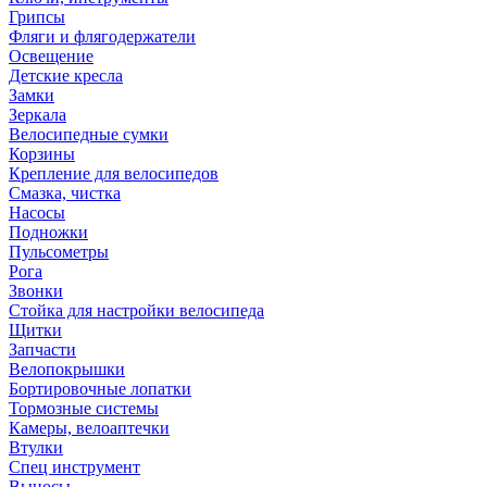
Грипсы
Фляги и флягодержатели
Освещение
Детские кресла
Замки
Зеркала
Велосипедные сумки
Корзины
Крепление для велосипедов
Смазка, чистка
Насосы
Подножки
Пульсометры
Рога
Звонки
Стойка для настройки велосипеда
Щитки
Запчасти
Велопокрышки
Бортировочные лопатки
Тормозные системы
Камеры, велоаптечки
Втулки
Спец инструмент
Выносы