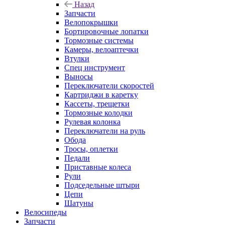
Назад
Запчасти
Велопокрышки
Бортировочные лопатки
Тормозные системы
Камеры, велоаптечки
Втулки
Спец инструмент
Выносы
Переключатели скоростей
Картриджи в каретку
Кассеты, трещетки
Тормозные колодки
Рулевая колонка
Переключатели на руль
Обода
Тросы, оплетки
Педали
Приставные колеса
Рули
Подседельные штыри
Цепи
Шатуны
Велосипеды
Запчасти