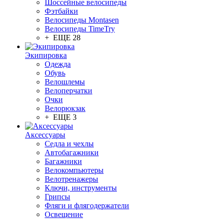
Шоссейные велосипеды
Фэтбайки
Велосипеды Montasen
Велосипеды TimeTry
+ ЕЩЕ 28
Экипировка
Одежда
Обувь
Велошлемы
Велоперчатки
Очки
Велорюкзак
+ ЕЩЕ 3
Аксессуары
Седла и чехлы
Автобагажники
Багажники
Велокомпьютеры
Велотренажеры
Ключи, инструменты
Грипсы
Фляги и флягодержатели
Освещение