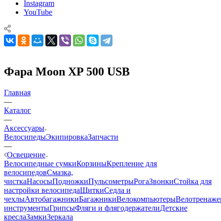
Instagram
YouTube
Фара Moon XP 500 USB
Главная
—
Каталог
—
Аксессуары
Велосипеды
Экипировка
Запчасти
—
Освещение
Велосипедные сумки
Корзины
Крепление для
велосипедов
Смазка,
чистка
Насосы
Подножки
Пульсометры
Рога
Звонки
Стойка для
настройки велосипеда
Щитки
Седла и
чехлы
Автобагажники
Багажники
Велокомпьютеры
Велотренаж
инструменты
Грипсы
Фляги и флягодержатели
Детские
кресла
Замки
Зеркала