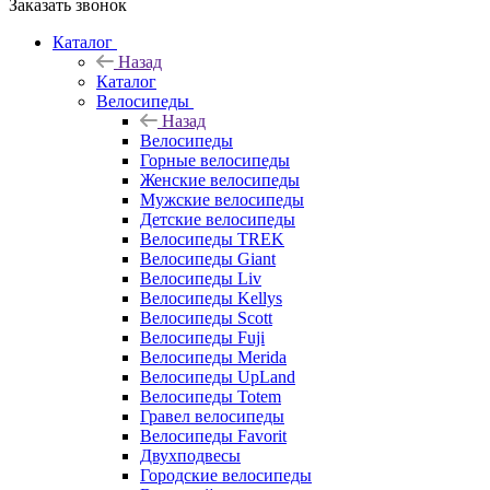
Заказать звонок
Каталог
Назад
Каталог
Велосипеды
Назад
Велосипеды
Горные велосипеды
Женские велосипеды
Мужские велосипеды
Детские велосипеды
Велосипеды TREK
Велосипеды Giant
Велосипеды Liv
Велосипеды Kellys
Велосипеды Scott
Велосипеды Fuji
Велосипеды Merida
Велосипеды UpLand
Велосипеды Totem
Гравел велосипеды
Велосипеды Favorit
Двухподвесы
Городские велосипеды