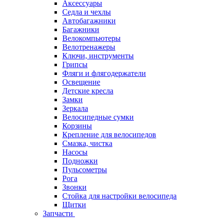
Аксессуары
Седла и чехлы
Автобагажники
Багажники
Велокомпьютеры
Велотренажеры
Ключи, инструменты
Грипсы
Фляги и флягодержатели
Освещение
Детские кресла
Замки
Зеркала
Велосипедные сумки
Корзины
Крепление для велосипедов
Смазка, чистка
Насосы
Подножки
Пульсометры
Рога
Звонки
Стойка для настройки велосипеда
Щитки
Запчасти