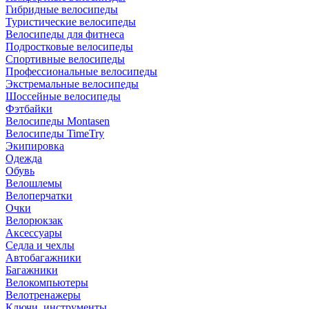
Гибридные велосипеды
Туристические велосипеды
Велосипеды для фитнеса
Подростковые велосипеды
Спортивные велосипеды
Профессиональные велосипеды
Экстремальные велосипеды
Шоссейные велосипеды
Фэтбайки
Велосипеды Montasen
Велосипеды TimeTry
Экипировка
Одежда
Обувь
Велошлемы
Велоперчатки
Очки
Велорюкзак
Аксессуары
Седла и чехлы
Автобагажники
Багажники
Велокомпьютеры
Велотренажеры
Ключи, инструменты