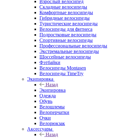
Взрослый велосипед
Складные велосипеды
Комфортные велосипеды
Гибридные велосипеды
Туристические велосипеды
Велосипеды для фитнеса
Подростковые велосипеды
Спортивные велосипеды
Профессиональные велосипеды
Экстремальные велосипеды
Шоссейные велосипеды
Фэтбайки
Велосипеды Montasen
Велосипеды TimeTry
Экипировка
Назад
Экипировка
Одежда
Обувь
Велошлемы
Велоперчатки
Очки
Велорюкзак
Аксессуары
Назад