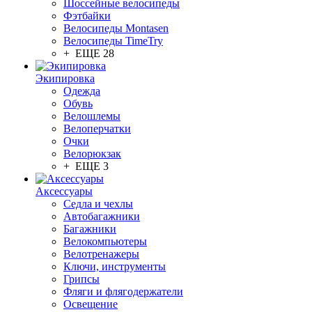
Шоссейные велосипеды
Фэтбайки
Велосипеды Montasen
Велосипеды TimeTry
+ ЕЩЕ 28
Экипировка
Одежда
Обувь
Велошлемы
Велоперчатки
Очки
Велорюкзак
+ ЕЩЕ 3
Аксессуары
Седла и чехлы
Автобагажники
Багажники
Велокомпьютеры
Велотренажеры
Ключи, инструменты
Грипсы
Фляги и флягодержатели
Освещение