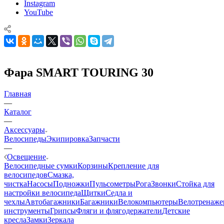
Instagram
YouTube
Фара SMART TOURING 30
Главная
—
Каталог
—
Аксессуары
Велосипеды
Экипировка
Запчасти
—
Освещение
Велосипедные сумки
Корзины
Крепление для
велосипедов
Смазка,
чистка
Насосы
Подножки
Пульсометры
Рога
Звонки
Стойка для
настройки велосипеда
Щитки
Седла и
чехлы
Автобагажники
Багажники
Велокомпьютеры
Велотренаж
инструменты
Грипсы
Фляги и флягодержатели
Детские
кресла
Замки
Зеркала