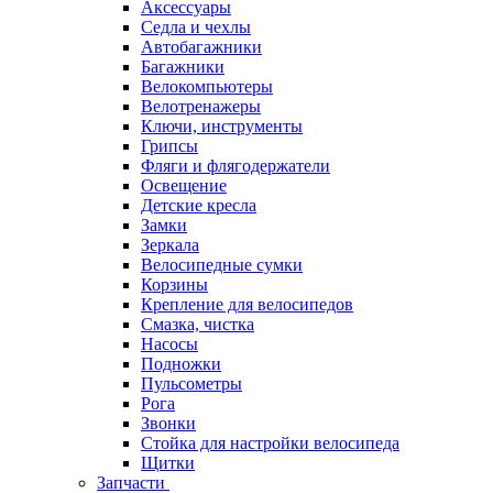
Аксессуары
Седла и чехлы
Автобагажники
Багажники
Велокомпьютеры
Велотренажеры
Ключи, инструменты
Грипсы
Фляги и флягодержатели
Освещение
Детские кресла
Замки
Зеркала
Велосипедные сумки
Корзины
Крепление для велосипедов
Смазка, чистка
Насосы
Подножки
Пульсометры
Рога
Звонки
Стойка для настройки велосипеда
Щитки
Запчасти