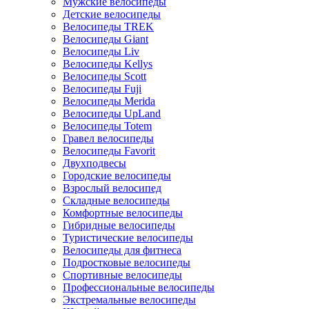
Мужские велосипеды
Детские велосипеды
Велосипеды TREK
Велосипеды Giant
Велосипеды Liv
Велосипеды Kellys
Велосипеды Scott
Велосипеды Fuji
Велосипеды Merida
Велосипеды UpLand
Велосипеды Totem
Гравел велосипеды
Велосипеды Favorit
Двухподвесы
Городские велосипеды
Взрослый велосипед
Складные велосипеды
Комфортные велосипеды
Гибридные велосипеды
Туристические велосипеды
Велосипеды для фитнеса
Подростковые велосипеды
Спортивные велосипеды
Профессиональные велосипеды
Экстремальные велосипеды