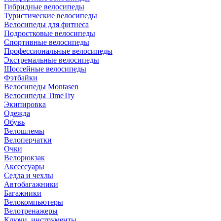
Гибридные велосипеды
Туристические велосипеды
Велосипеды для фитнеса
Подростковые велосипеды
Спортивные велосипеды
Профессиональные велосипеды
Экстремальные велосипеды
Шоссейные велосипеды
Фэтбайки
Велосипеды Montasen
Велосипеды TimeTry
Экипировка
Одежда
Обувь
Велошлемы
Велоперчатки
Очки
Велорюкзак
Аксессуары
Седла и чехлы
Автобагажники
Багажники
Велокомпьютеры
Велотренажеры
Ключи, инструменты