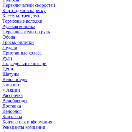
Переключатели скоростей
Картриджи в каретку
Кассеты, трещетки
Тормозные колодки
Рулевая колонка
Переключатели на руль
Обода
Тросы, оплетки
Педали
Приставные колеса
Рули
Подседельные штыри
Цепи
Шатуны
Велосипеды
Запчасти
Акции
Рассрочка
Велобренды
Доставка
Велоблог
Контакты
Контактная информация
Реквизиты компании