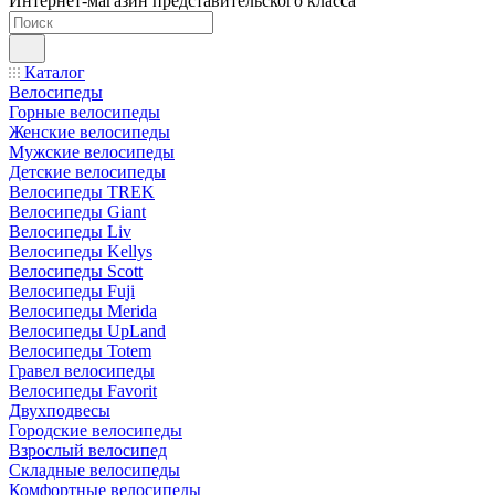
Интернет-магазин представительского класса
Каталог
Велосипеды
Горные велосипеды
Женские велосипеды
Мужские велосипеды
Детские велосипеды
Велосипеды TREK
Велосипеды Giant
Велосипеды Liv
Велосипеды Kellys
Велосипеды Scott
Велосипеды Fuji
Велосипеды Merida
Велосипеды UpLand
Велосипеды Totem
Гравел велосипеды
Велосипеды Favorit
Двухподвесы
Городские велосипеды
Взрослый велосипед
Складные велосипеды
Комфортные велосипеды