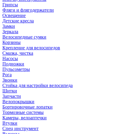
Грипсы
Фляги и флягодержатели
Освещение
Детские кресла
Замки
Зеркала
Велосипедные сумки
Корзины
Крепление для велосипедов
Смазка, чистка
Насосы
Подножки
Пульсометры
Рога
Звонки
Стойка для настройки велосипеда
Щитки
Запчасти
Велопокрышки
Бортировочные лопатки
Тормозные системы
Камеры, велоаптечки
Втулки
Спец инструмент
Выносы