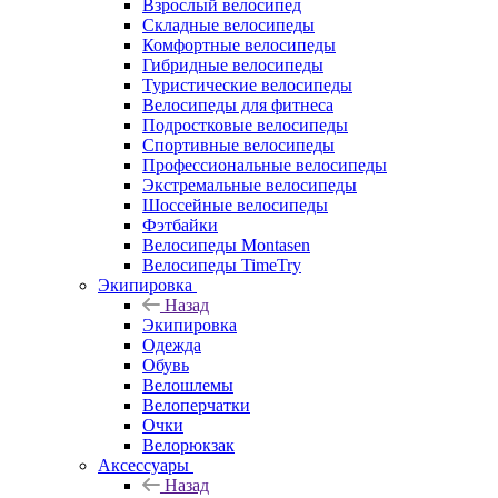
Взрослый велосипед
Складные велосипеды
Комфортные велосипеды
Гибридные велосипеды
Туристические велосипеды
Велосипеды для фитнеса
Подростковые велосипеды
Спортивные велосипеды
Профессиональные велосипеды
Экстремальные велосипеды
Шоссейные велосипеды
Фэтбайки
Велосипеды Montasen
Велосипеды TimeTry
Экипировка
Назад
Экипировка
Одежда
Обувь
Велошлемы
Велоперчатки
Очки
Велорюкзак
Аксессуары
Назад