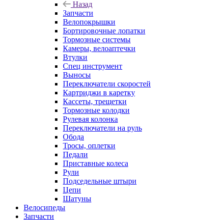
Назад
Запчасти
Велопокрышки
Бортировочные лопатки
Тормозные системы
Камеры, велоаптечки
Втулки
Спец инструмент
Выносы
Переключатели скоростей
Картриджи в каретку
Кассеты, трещетки
Тормозные колодки
Рулевая колонка
Переключатели на руль
Обода
Тросы, оплетки
Педали
Приставные колеса
Рули
Подседельные штыри
Цепи
Шатуны
Велосипеды
Запчасти