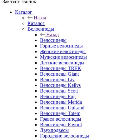
Заказать звонок
Каталог
Назад
Каталог
Велосипеды
Назад
Велосипеды
Горные велосипеды
Женские велосипеды
Мужские велосипеды
Детские велосипеды
Велосипеды TREK
Велосипеды Giant
Велосипеды Liv
Велосипеды Kellys
Велосипеды Scott
Велосипеды Fuji
Велосипеды Merida
Велосипеды UpLand
Велосипеды Totem
Гравел велосипеды
Велосипеды Favorit
Двухподвесы
Городские велосипеды