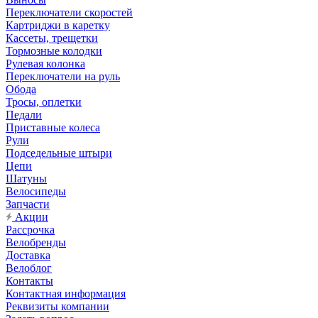
Переключатели скоростей
Картриджи в каретку
Кассеты, трещетки
Тормозные колодки
Рулевая колонка
Переключатели на руль
Обода
Тросы, оплетки
Педали
Приставные колеса
Рули
Подседельные штыри
Цепи
Шатуны
Велосипеды
Запчасти
Акции
Рассрочка
Велобренды
Доставка
Велоблог
Контакты
Контактная информация
Реквизиты компании