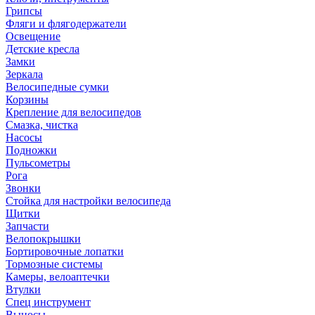
Грипсы
Фляги и флягодержатели
Освещение
Детские кресла
Замки
Зеркала
Велосипедные сумки
Корзины
Крепление для велосипедов
Смазка, чистка
Насосы
Подножки
Пульсометры
Рога
Звонки
Стойка для настройки велосипеда
Щитки
Запчасти
Велопокрышки
Бортировочные лопатки
Тормозные системы
Камеры, велоаптечки
Втулки
Спец инструмент
Выносы