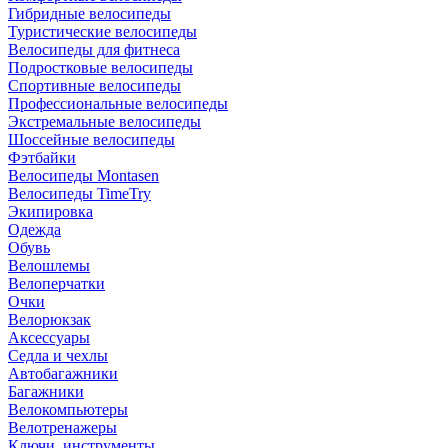
Гибридные велосипеды
Туристические велосипеды
Велосипеды для фитнеса
Подростковые велосипеды
Спортивные велосипеды
Профессиональные велосипеды
Экстремальные велосипеды
Шоссейные велосипеды
Фэтбайки
Велосипеды Montasen
Велосипеды TimeTry
Экипировка
Одежда
Обувь
Велошлемы
Велоперчатки
Очки
Велорюкзак
Аксессуары
Седла и чехлы
Автобагажники
Багажники
Велокомпьютеры
Велотренажеры
Ключи, инструменты