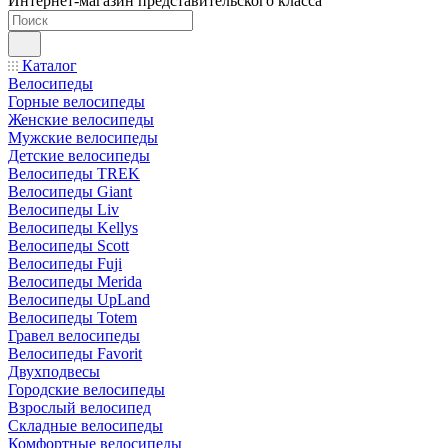
Интернет-магазин представительского класса
Каталог
Велосипеды
Горные велосипеды
Женские велосипеды
Мужские велосипеды
Детские велосипеды
Велосипеды TREK
Велосипеды Giant
Велосипеды Liv
Велосипеды Kellys
Велосипеды Scott
Велосипеды Fuji
Велосипеды Merida
Велосипеды UpLand
Велосипеды Totem
Гравел велосипеды
Велосипеды Favorit
Двухподвесы
Городские велосипеды
Взрослый велосипед
Складные велосипеды
Комфортные велосипеды