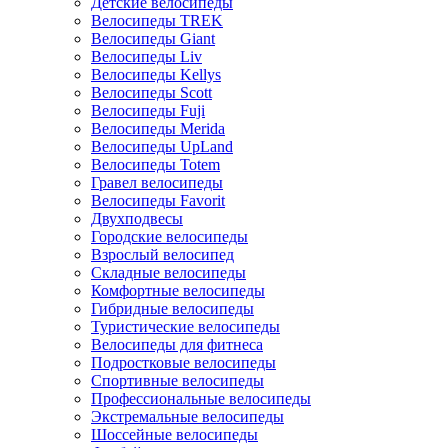
Детские велосипеды
Велосипеды TREK
Велосипеды Giant
Велосипеды Liv
Велосипеды Kellys
Велосипеды Scott
Велосипеды Fuji
Велосипеды Merida
Велосипеды UpLand
Велосипеды Totem
Гравел велосипеды
Велосипеды Favorit
Двухподвесы
Городские велосипеды
Взрослый велосипед
Складные велосипеды
Комфортные велосипеды
Гибридные велосипеды
Туристические велосипеды
Велосипеды для фитнеса
Подростковые велосипеды
Спортивные велосипеды
Профессиональные велосипеды
Экстремальные велосипеды
Шоссейные велосипеды