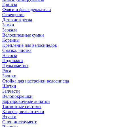
Грипсы
Фляги и флягодержатели
Освещение
Детские кресла
Замки
Зеркала
Велосипедные сумки
Корзины
Крепление для велосипедов
Смазка, чистка
Насосы
Подножки
Пульсометры
Рога
Звонки
Стойка для настройки велосипеда
Щитки
Запчасти
Велопокрышки
Бортировочные лопатки
Тормозные системы
Камеры, велоаптечки
Втулки
Спец инструмент
Выносы