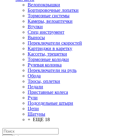
Велопокрышки
Бортировочные лопатки
Тормозные системы
Камеры, велоаптечки
Втулки
Спец инструмент
Выносы
Переключатели скоростей
Картриджи в каретку
Кассеты, трещетки
Тормозные колодки
Рулевая колонка
Переключатели на руль
Обода
Тросы, оплетки
Педали
Приставные колеса
Рули
Подседельные штыри
Цепи
Шатуны
+ ЕЩЕ 18