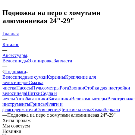
Подножка на перо с хомутами
алюминиевая 24"-29"
Главная
—
Каталог
—
Аксессуары
Велосипеды
Экипировка
Запчасти
—
Подножки
Велосипедные сумки
Корзины
Крепление для
велосипедов
Смазка,
чистка
Насосы
Пульсометры
Рога
Звонки
Стойка для настройки
велосипеда
Щитки
Седла и
чехлы
Автобагажники
Багажники
Велокомпьютеры
Велотренаж
инструменты
Грипсы
Фляги и
флягодержатели
Освещение
Детские кресла
Замки
Зеркала
—
Подножка на перо с хомутами алюминиевая 24"-29"
Хиты продаж
Мы советуем
Новинки