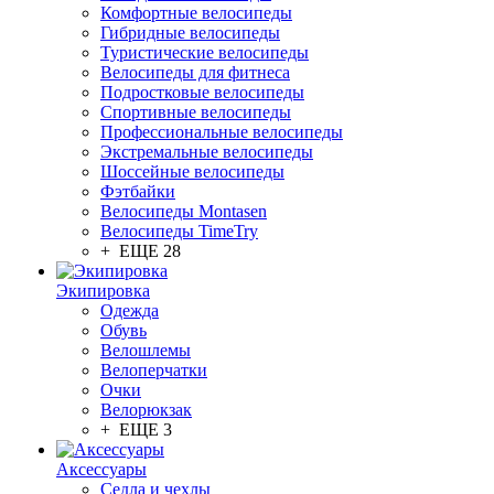
Комфортные велосипеды
Гибридные велосипеды
Туристические велосипеды
Велосипеды для фитнеса
Подростковые велосипеды
Спортивные велосипеды
Профессиональные велосипеды
Экстремальные велосипеды
Шоссейные велосипеды
Фэтбайки
Велосипеды Montasen
Велосипеды TimeTry
+ ЕЩЕ 28
Экипировка
Одежда
Обувь
Велошлемы
Велоперчатки
Очки
Велорюкзак
+ ЕЩЕ 3
Аксессуары
Седла и чехлы