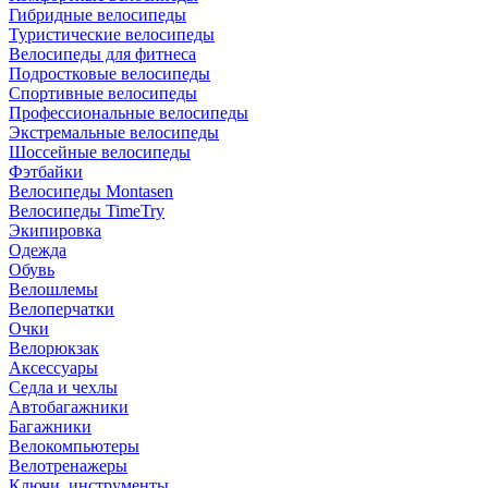
Гибридные велосипеды
Туристические велосипеды
Велосипеды для фитнеса
Подростковые велосипеды
Спортивные велосипеды
Профессиональные велосипеды
Экстремальные велосипеды
Шоссейные велосипеды
Фэтбайки
Велосипеды Montasen
Велосипеды TimeTry
Экипировка
Одежда
Обувь
Велошлемы
Велоперчатки
Очки
Велорюкзак
Аксессуары
Седла и чехлы
Автобагажники
Багажники
Велокомпьютеры
Велотренажеры
Ключи, инструменты