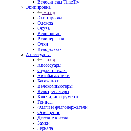
Велосипеды TimeTry
Экипировка
Назад
Экипировка
Одежда
Обувь
Велошлемы
Велоперчатки
Очки
Велорюкзак
Аксессуары
Назад
Аксессуары
Седла и чехлы
Автобагажники
Багажники
Велокомпьютеры
Велотренажеры
Ключи, инструменты
Грипсы
Фляги и флягодержатели
Освещение
Детские кресла
Замки
Зеркала