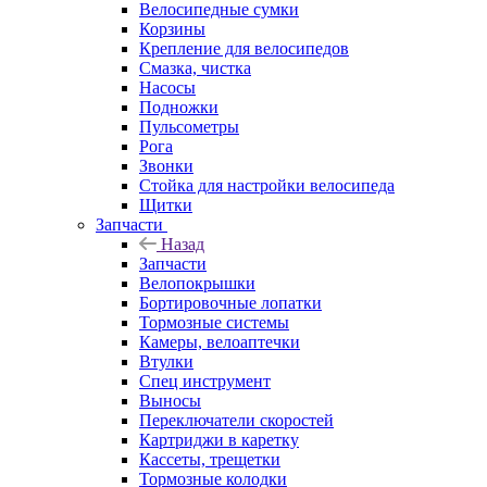
Велосипедные сумки
Корзины
Крепление для велосипедов
Смазка, чистка
Насосы
Подножки
Пульсометры
Рога
Звонки
Стойка для настройки велосипеда
Щитки
Запчасти
Назад
Запчасти
Велопокрышки
Бортировочные лопатки
Тормозные системы
Камеры, велоаптечки
Втулки
Спец инструмент
Выносы
Переключатели скоростей
Картриджи в каретку
Кассеты, трещетки
Тормозные колодки