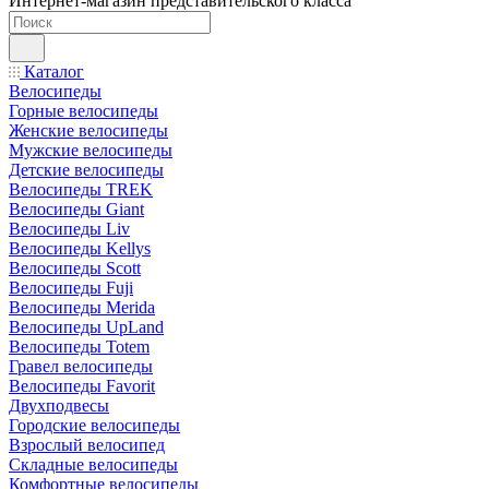
Интернет-магазин представительского класса
Каталог
Велосипеды
Горные велосипеды
Женские велосипеды
Мужские велосипеды
Детские велосипеды
Велосипеды TREK
Велосипеды Giant
Велосипеды Liv
Велосипеды Kellys
Велосипеды Scott
Велосипеды Fuji
Велосипеды Merida
Велосипеды UpLand
Велосипеды Totem
Гравел велосипеды
Велосипеды Favorit
Двухподвесы
Городские велосипеды
Взрослый велосипед
Складные велосипеды
Комфортные велосипеды