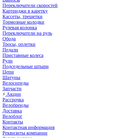
Переключатели скоростей
Картриджи в каретку
Кассеты, трещетки
Тормозные колодки
Рулевая колонка
Переключатели на руль
Обода
Тросы, оплетки
Педали
Приставные колеса
Рули
Подседельные штыри
Цепи
Шатуны
Велосипеды
Запчасти
Акции
Рассрочка
Велобренды
Доставка
Велоблог
Контакты
Контактная информация
Реквизиты компании