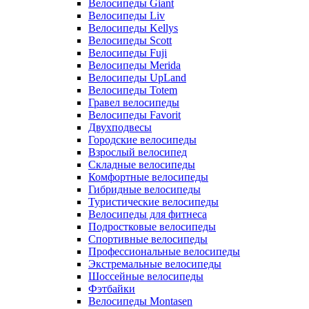
Велосипеды Giant
Велосипеды Liv
Велосипеды Kellys
Велосипеды Scott
Велосипеды Fuji
Велосипеды Merida
Велосипеды UpLand
Велосипеды Totem
Гравел велосипеды
Велосипеды Favorit
Двухподвесы
Городские велосипеды
Взрослый велосипед
Складные велосипеды
Комфортные велосипеды
Гибридные велосипеды
Туристические велосипеды
Велосипеды для фитнеса
Подростковые велосипеды
Спортивные велосипеды
Профессиональные велосипеды
Экстремальные велосипеды
Шоссейные велосипеды
Фэтбайки
Велосипеды Montasen