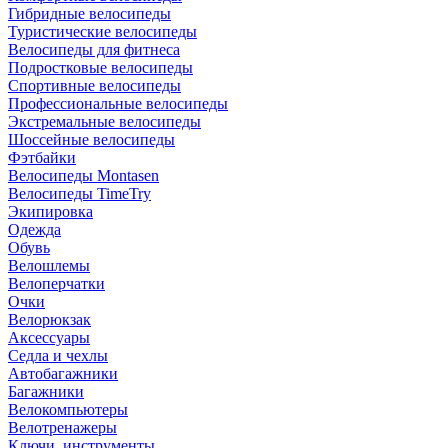
Гибридные велосипеды
Туристические велосипеды
Велосипеды для фитнеса
Подростковые велосипеды
Спортивные велосипеды
Профессиональные велосипеды
Экстремальные велосипеды
Шоссейные велосипеды
Фэтбайки
Велосипеды Montasen
Велосипеды TimeTry
Экипировка
Одежда
Обувь
Велошлемы
Велоперчатки
Очки
Велорюкзак
Аксессуары
Седла и чехлы
Автобагажники
Багажники
Велокомпьютеры
Велотренажеры
Ключи, инструменты