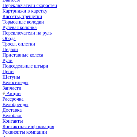
Переключатели скоростей
Картриджи в каретку
Кассеты, трещетки
Тормозные колодки
Рулевая колонка
Переключатели на руль
Обода
Тросы, оплетки
Педали
Приставные колеса
Рули
Подседельные штыри
Цепи
Шатуны
Велосипеды
Запчасти
Акции
Рассрочка
Велобренды
Доставка
Велоблог
Контакты
Контактная информация
Реквизиты компании