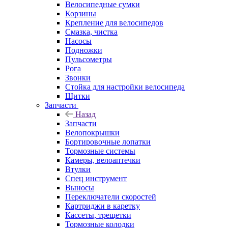
Велосипедные сумки
Корзины
Крепление для велосипедов
Смазка, чистка
Насосы
Подножки
Пульсометры
Рога
Звонки
Стойка для настройки велосипеда
Щитки
Запчасти
Назад
Запчасти
Велопокрышки
Бортировочные лопатки
Тормозные системы
Камеры, велоаптечки
Втулки
Спец инструмент
Выносы
Переключатели скоростей
Картриджи в каретку
Кассеты, трещетки
Тормозные колодки