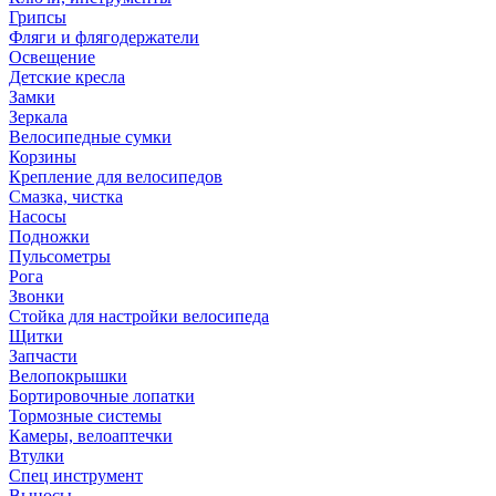
Грипсы
Фляги и флягодержатели
Освещение
Детские кресла
Замки
Зеркала
Велосипедные сумки
Корзины
Крепление для велосипедов
Смазка, чистка
Насосы
Подножки
Пульсометры
Рога
Звонки
Стойка для настройки велосипеда
Щитки
Запчасти
Велопокрышки
Бортировочные лопатки
Тормозные системы
Камеры, велоаптечки
Втулки
Спец инструмент
Выносы