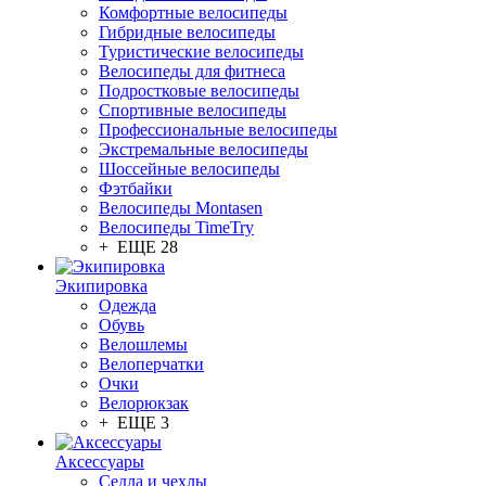
Комфортные велосипеды
Гибридные велосипеды
Туристические велосипеды
Велосипеды для фитнеса
Подростковые велосипеды
Спортивные велосипеды
Профессиональные велосипеды
Экстремальные велосипеды
Шоссейные велосипеды
Фэтбайки
Велосипеды Montasen
Велосипеды TimeTry
+ ЕЩЕ 28
Экипировка
Одежда
Обувь
Велошлемы
Велоперчатки
Очки
Велорюкзак
+ ЕЩЕ 3
Аксессуары
Седла и чехлы