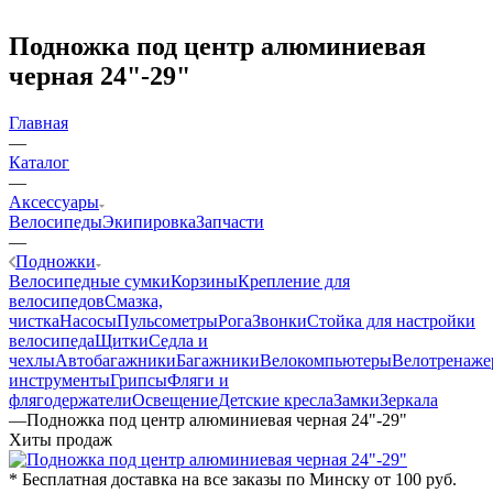
Подножка под центр алюминиевая
черная 24"-29"
Главная
—
Каталог
—
Аксессуары
Велосипеды
Экипировка
Запчасти
—
Подножки
Велосипедные сумки
Корзины
Крепление для
велосипедов
Смазка,
чистка
Насосы
Пульсометры
Рога
Звонки
Стойка для настройки
велосипеда
Щитки
Седла и
чехлы
Автобагажники
Багажники
Велокомпьютеры
Велотренаж
инструменты
Грипсы
Фляги и
флягодержатели
Освещение
Детские кресла
Замки
Зеркала
—
Подножка под центр алюминиевая черная 24"-29"
Хиты продаж
* Бесплатная доставка на все заказы по Минску от 100 руб.