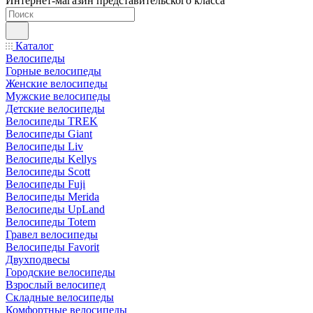
Интернет-магазин представительского класса
Каталог
Велосипеды
Горные велосипеды
Женские велосипеды
Мужские велосипеды
Детские велосипеды
Велосипеды TREK
Велосипеды Giant
Велосипеды Liv
Велосипеды Kellys
Велосипеды Scott
Велосипеды Fuji
Велосипеды Merida
Велосипеды UpLand
Велосипеды Totem
Гравел велосипеды
Велосипеды Favorit
Двухподвесы
Городские велосипеды
Взрослый велосипед
Складные велосипеды
Комфортные велосипеды