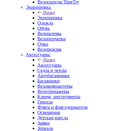
Велосипеды TimeTry
Экипировка
Назад
Экипировка
Одежда
Обувь
Велошлемы
Велоперчатки
Очки
Велорюкзак
Аксессуары
Назад
Аксессуары
Седла и чехлы
Автобагажники
Багажники
Велокомпьютеры
Велотренажеры
Ключи, инструменты
Грипсы
Фляги и флягодержатели
Освещение
Детские кресла
Замки
Зеркала