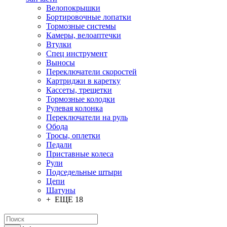
Велопокрышки
Бортировочные лопатки
Тормозные системы
Камеры, велоаптечки
Втулки
Спец инструмент
Выносы
Переключатели скоростей
Картриджи в каретку
Кассеты, трещетки
Тормозные колодки
Рулевая колонка
Переключатели на руль
Обода
Тросы, оплетки
Педали
Приставные колеса
Рули
Подседельные штыри
Цепи
Шатуны
+ ЕЩЕ 18