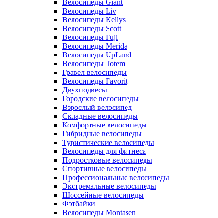
Велосипеды Giant
Велосипеды Liv
Велосипеды Kellys
Велосипеды Scott
Велосипеды Fuji
Велосипеды Merida
Велосипеды UpLand
Велосипеды Totem
Гравел велосипеды
Велосипеды Favorit
Двухподвесы
Городские велосипеды
Взрослый велосипед
Складные велосипеды
Комфортные велосипеды
Гибридные велосипеды
Туристические велосипеды
Велосипеды для фитнеса
Подростковые велосипеды
Спортивные велосипеды
Профессиональные велосипеды
Экстремальные велосипеды
Шоссейные велосипеды
Фэтбайки
Велосипеды Montasen