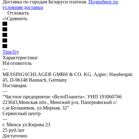
Доставка по городам Беларуси платная.
Подробнее по
условиям доставки
Отложить
Сравнить
TimeTry
Характеристики
Изготовитель
—
MESSINGSCHLAGER GMBH & CO. KG. Адрес: Hassbergstr.
45, D-96148 Baunach, Germany
Поставщик
—
"Частное предприятие «ВелоПланета». УНП 193060766
223043,Минская обл., Минский р-н, Папернянский с/
с,аг.Большевик, ул.Мирная, 32"
Сервисный центр
—
г. Минск ул.Кирова 23
25
руб.
/шт
Достаточно