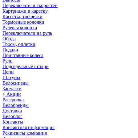
Переключатели скоростей
Картриджи в каретку
Кассеты, трещетки
Тормозные колодки
Рулевая колонка
Переключатели на руль
Обода
Тросы, оплетки
Педали
Приставные колеса
Рули
Подседельные штыри
Цепи
Шатуны
Велосипеды
Запчасти
Акции
Рассрочка
Велобренды
Доставка
Велоблог
Контакты
Контактная информация
Реквизиты компании