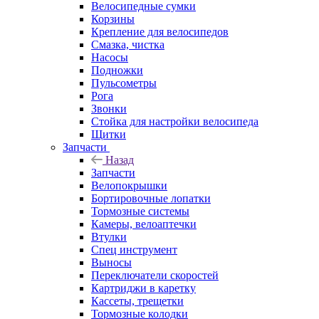
Велосипедные сумки
Корзины
Крепление для велосипедов
Смазка, чистка
Насосы
Подножки
Пульсометры
Рога
Звонки
Стойка для настройки велосипеда
Щитки
Запчасти
Назад
Запчасти
Велопокрышки
Бортировочные лопатки
Тормозные системы
Камеры, велоаптечки
Втулки
Спец инструмент
Выносы
Переключатели скоростей
Картриджи в каретку
Кассеты, трещетки
Тормозные колодки