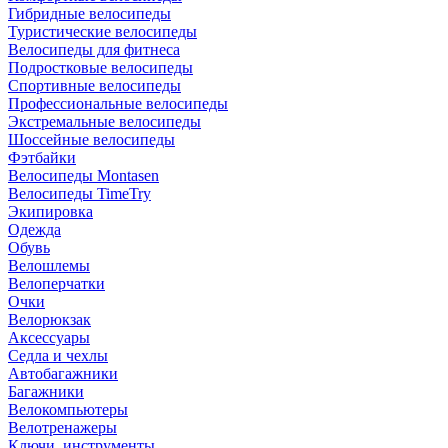
Гибридные велосипеды
Туристические велосипеды
Велосипеды для фитнеса
Подростковые велосипеды
Спортивные велосипеды
Профессиональные велосипеды
Экстремальные велосипеды
Шоссейные велосипеды
Фэтбайки
Велосипеды Montasen
Велосипеды TimeTry
Экипировка
Одежда
Обувь
Велошлемы
Велоперчатки
Очки
Велорюкзак
Аксессуары
Седла и чехлы
Автобагажники
Багажники
Велокомпьютеры
Велотренажеры
Ключи, инструменты