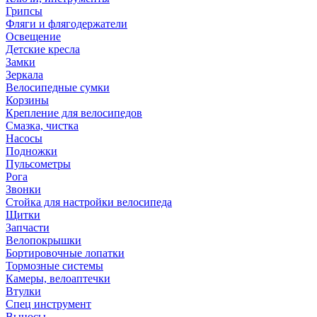
Грипсы
Фляги и флягодержатели
Освещение
Детские кресла
Замки
Зеркала
Велосипедные сумки
Корзины
Крепление для велосипедов
Смазка, чистка
Насосы
Подножки
Пульсометры
Рога
Звонки
Стойка для настройки велосипеда
Щитки
Запчасти
Велопокрышки
Бортировочные лопатки
Тормозные системы
Камеры, велоаптечки
Втулки
Спец инструмент
Выносы