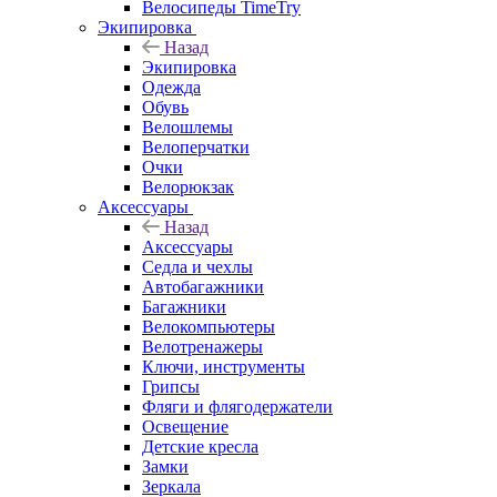
Велосипеды TimeTry
Экипировка
Назад
Экипировка
Одежда
Обувь
Велошлемы
Велоперчатки
Очки
Велорюкзак
Аксессуары
Назад
Аксессуары
Седла и чехлы
Автобагажники
Багажники
Велокомпьютеры
Велотренажеры
Ключи, инструменты
Грипсы
Фляги и флягодержатели
Освещение
Детские кресла
Замки
Зеркала