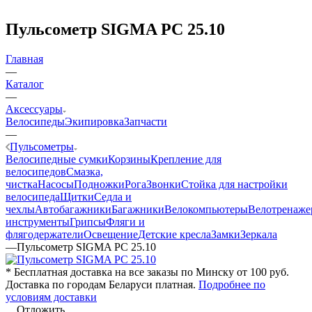
Пульсометр SIGMA PC 25.10
Главная
—
Каталог
—
Аксессуары
Велосипеды
Экипировка
Запчасти
—
Пульсометры
Велосипедные сумки
Корзины
Крепление для
велосипедов
Смазка,
чистка
Насосы
Подножки
Рога
Звонки
Стойка для настройки
велосипеда
Щитки
Седла и
чехлы
Автобагажники
Багажники
Велокомпьютеры
Велотренаж
инструменты
Грипсы
Фляги и
флягодержатели
Освещение
Детские кресла
Замки
Зеркала
—
Пульсометр SIGMA PC 25.10
* Бесплатная доставка на все заказы по Минску от 100 руб.
Доставка по городам Беларуси платная.
Подробнее по
условиям доставки
Отложить