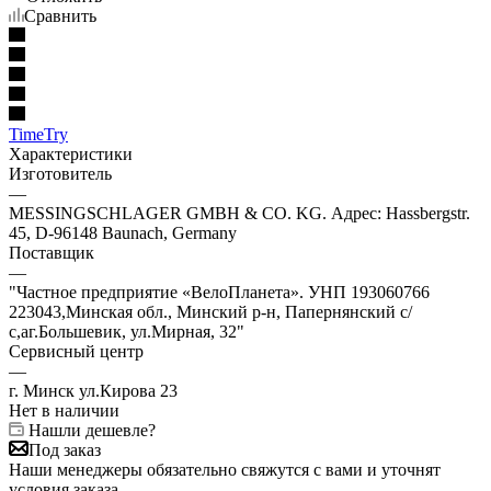
Сравнить
TimeTry
Характеристики
Изготовитель
—
MESSINGSCHLAGER GMBH & CO. KG. Адрес: Hassbergstr.
45, D-96148 Baunach, Germany
Поставщик
—
"Частное предприятие «ВелоПланета». УНП 193060766
223043,Минская обл., Минский р-н, Папернянский с/
с,аг.Большевик, ул.Мирная, 32"
Сервисный центр
—
г. Минск ул.Кирова 23
Нет в наличии
Нашли дешевле?
Под заказ
Наши менеджеры обязательно свяжутся с вами и уточнят
условия заказа