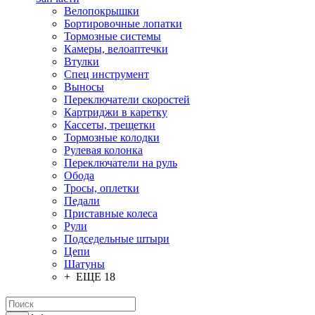
Велопокрышки
Бортировочные лопатки
Тормозные системы
Камеры, велоаптечки
Втулки
Спец инструмент
Выносы
Переключатели скоростей
Картриджи в каретку
Кассеты, трещетки
Тормозные колодки
Рулевая колонка
Переключатели на руль
Обода
Тросы, оплетки
Педали
Приставные колеса
Рули
Подседельные штыри
Цепи
Шатуны
+ ЕЩЕ 18