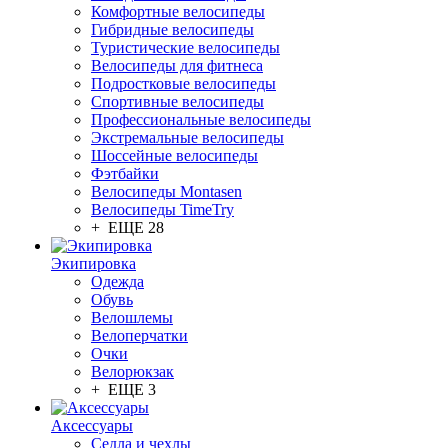
Комфортные велосипеды
Гибридные велосипеды
Туристические велосипеды
Велосипеды для фитнеса
Подростковые велосипеды
Спортивные велосипеды
Профессиональные велосипеды
Экстремальные велосипеды
Шоссейные велосипеды
Фэтбайки
Велосипеды Montasen
Велосипеды TimeTry
+ ЕЩЕ 28
Экипировка
Одежда
Обувь
Велошлемы
Велоперчатки
Очки
Велорюкзак
+ ЕЩЕ 3
Аксессуары
Седла и чехлы