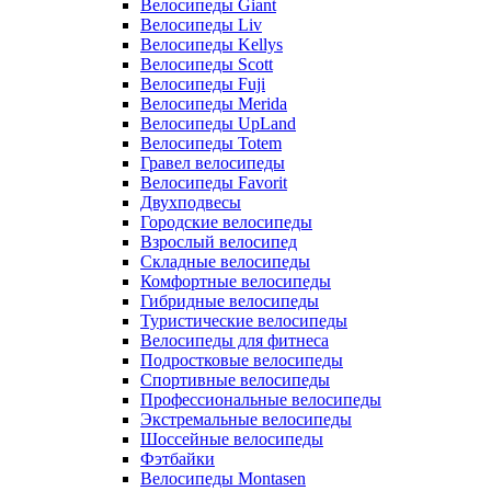
Велосипеды Giant
Велосипеды Liv
Велосипеды Kellys
Велосипеды Scott
Велосипеды Fuji
Велосипеды Merida
Велосипеды UpLand
Велосипеды Totem
Гравел велосипеды
Велосипеды Favorit
Двухподвесы
Городские велосипеды
Взрослый велосипед
Складные велосипеды
Комфортные велосипеды
Гибридные велосипеды
Туристические велосипеды
Велосипеды для фитнеса
Подростковые велосипеды
Спортивные велосипеды
Профессиональные велосипеды
Экстремальные велосипеды
Шоссейные велосипеды
Фэтбайки
Велосипеды Montasen