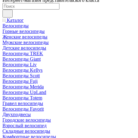
Интернет-магазин представительского класса
Каталог
Велосипеды
Горные велосипеды
Женские велосипеды
Мужские велосипеды
Детские велосипеды
Велосипеды TREK
Велосипеды Giant
Велосипеды Liv
Велосипеды Kellys
Велосипеды Scott
Велосипеды Fuji
Велосипеды Merida
Велосипеды UpLand
Велосипеды Totem
Гравел велосипеды
Велосипеды Favorit
Двухподвесы
Городские велосипеды
Взрослый велосипед
Складные велосипеды
Комфортные велосипеды